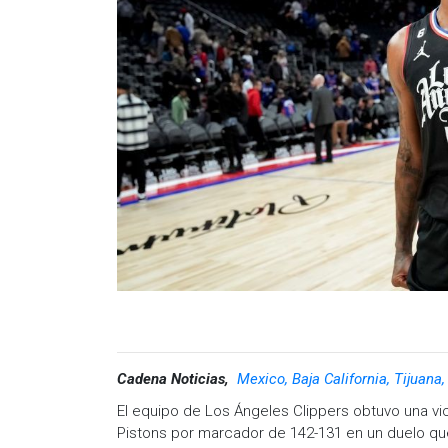
Ver esta publicación en I
Una publicación compartida por LeBr
Cadena Noticias,
Mexico, Baja California, Tijuana
Con su llegada a Filadelfia, el cuatro veces camp
El equipo de Los Ángeles Clippers obtuvo una vic
Embiid, Tyrese Maxey, el reciente refuerzo Jayl
Pistons por marcador de 142-131 en un duelo qu
aspiraciones de los 76ers de conquistar su prime