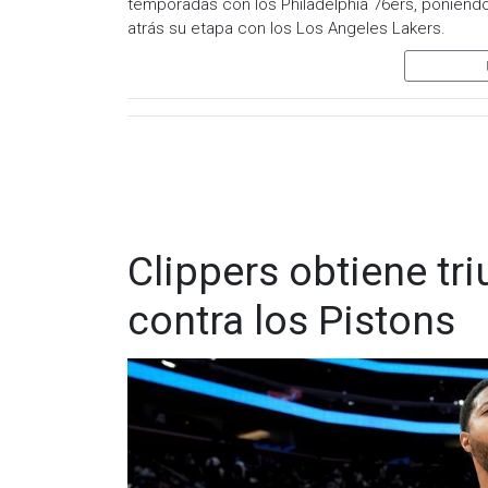
temporadas con los Philadelphia 76ers, poniend
atrás su etapa con los Los Angeles Lakers.
El acuerdo, confirmado por Klutch Sports, incluy
jugador para el segundo año.
A sus 41 años, el máximo anotador en la histori
la liga. El propio James calificó esta decisión c
principal motivación sigue siendo competir por
Clippers obtiene tr
contra los Pistons