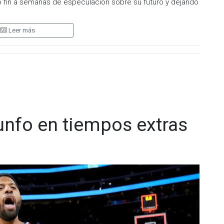
o fin a semanas de especulación sobre su futuro y dejando
Leer más
e un salario de 8 millones de dólares y una opción de
a de la NBA disputará su temporada número 24, un récord en
omo la última gran elección de su carrera y explicó que su
 un nuevo campeonato, más allá del aspecto económico.
iunfo en tiempos extras