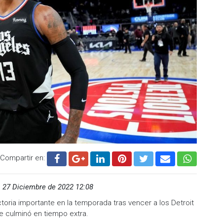
nstagram
Compartir en:
on James (@lebron)
,
27 Diciembre de 2022 12:08
eón de la NBA formará un equipo de alto perfil junto a Joel
toria importante en la temporada tras vencer a los Detroit
en Brown y el novato VJ Edgecombe, fortaleciendo las
e culminó en tiempo extra.
r título desde 1983.