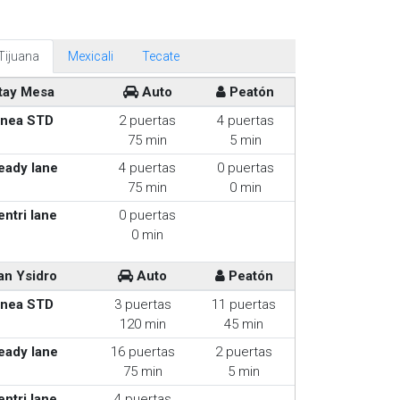
Tijuana
Mexicali
Tecate
tay Mesa
Auto
Peatón
inea STD
2 puertas
4 puertas
75 min
5 min
eady lane
4 puertas
0 puertas
75 min
0 min
entri lane
0 puertas
0 min
an Ysidro
Auto
Peatón
inea STD
3 puertas
11 puertas
120 min
45 min
eady lane
16 puertas
2 puertas
75 min
5 min
entri lane
4 puertas