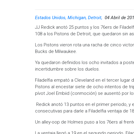
Estados Unidos, Michigan, Detroit,
04 Abril de 20
JJ Redick anotó 25 puntos y los 76ers de Filadelfi
108 a los Pistons de Detroit, que quedaron sin a
Los Pistons vieron rota una racha de cinco victori
Bucks de Milwaukee.
Ya quedaron definidos los ocho invitados a pos
incertidumbre sobre los duelos.
Filadelfia empató a Cleveland en el tercer lugar 
Pistons al encestar siete de ocho intentos de tripl
pívot Joel Embiid (conmoción) se ausentó por lo
Redick anotó 13 puntos en el primer periodo, y 
consecutivas para darle a Filadelfia ventaja de 1
Un alley-oop de Holmes puso a los 76ers al fren
La ventaja llegó a 19 en el segundo periodo. Fila