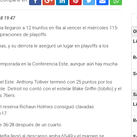
18 19:47
a llegaron a 12 triunfos en fila al vencer el miércoles 115-
O
spiraciones de playoffs.
L
as, y su derrota le aseguró un lugar en playoffs a los
R
temporada en la Conferencia Este, aunque aún hay mucha
S
del Este. Anthony Tolliver terminó con 25 puntos por los
e. Detroit no contó con el estelar Blake Griffin (tobillo) y el
S
s 76ers.
L
el reserva Richaun Holmes consiguió clavadas
8-17.
R
te 36-28 después de un cuarto.
delfia llegó al descanso arriba 65-49 y el margen se
S