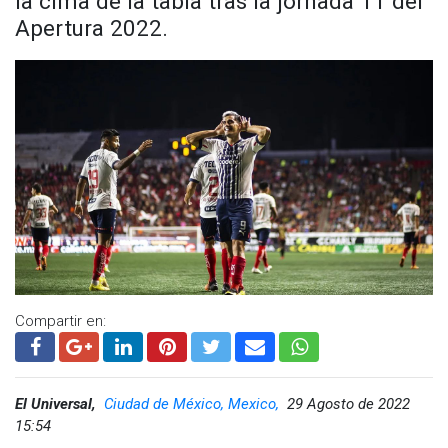
la cima de la tabla tras la jornada 11 del
en 2012. El entonces guardameta del Correcaminos, Iván
Apertura 2022.
Vázquez Mellado, convirtió de tiro libre en la victoria 2-1 del
conjunto de Tamaulipas.
La segunda vez fue responsabilidad de la leyenda del futbol
mexicano, Jorge Campos, quien anotó de penal con un
disparo de tres dedos en la última jornada del torneo 1992-
93.
Por último, el gol de cabeza de Carlos Acevedo al último
minuto en la jornada 14 del Apertura 2022 para sentenciar el
3-3 final.
Compartir en:
El Universal,
Ciudad de México, Mexico,
29 Agosto de 2022
15:54