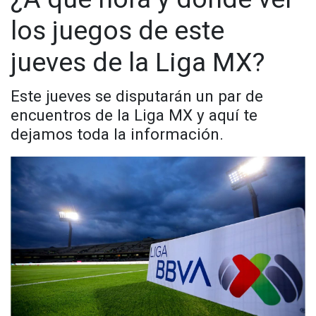
@cadenanoticiasmx
| TikTok:
@CadenaNoticias
| Telegram:
los juegos de este
https://t.me/GrupoCadenaResumen
|
jueves de la Liga MX?
Este jueves se disputarán un par de
encuentros de la Liga MX y aquí te
dejamos toda la información.