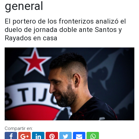
general
Liga MX?
Pachuca vs Atlas
El portero de los fronterizos analizó el
DÍA: Jueves 25 de agosto del 2022
duelo de jornada doble ante Santos y
Rayados en casa
HORA: 19:05 horas
CANAL: Fox Sports, Claro Sports
Tijuana vs Santos
DÍA: Jueves 25 de agosto del 2022
HORA: 21:05 horas
CANAL: Fox Sports 2
Compartir en: