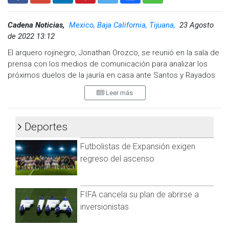
Cadena Noticias,
Mexico, Baja California, Tijuana,
23 Agosto
de 2022 13:12
El arquero rojinegro, Jonathan Orozco, se reunió en la sala de
prensa con los medios de comunicación para analizar los
próximos duelos de la jauría en casa ante Santos y Rayados
debido a una jornada doble como locales, duelos
Leer más
correspondientes a la jornada 16 y jornada 11,
respectivamente.
Deportes
“Santos es un rival complicado que viene crecido, es
práctico y es ágil por los jugadores que tiene, sabemos del
Futbolistas de Expansión exigen
peligro que tiene este partido, pero estamos en casa y si
regreso del ascenso
queremos estar dentro de los primeros planos hay que
ganarle a este tipo de rivales, tenemos que hacer un gran
partido y obtener los 3 puntos que ya merecemos”,
FIFA cancela su plan de abrirse a
mencionó el arquero rojinegro sobre el partido ante Santos
inversionistas
de este jueves.
Jona habló sobre el gran momento por el que atraviesa el