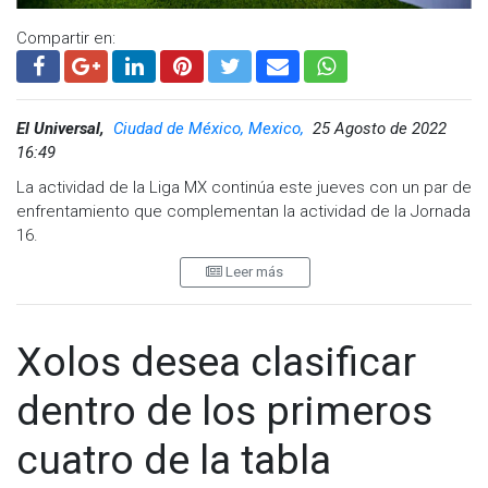
Compartir en:
El Universal,
Ciudad de México, Mexico,
25 Agosto de 2022
16:49
La actividad de la Liga MX continúa este jueves con un par de
enfrentamiento que complementan la actividad de la Jornada
16.
Leer más
Por un lado la escuadra de los Tuzos del Pachuca, equipo
que buscará ante su afición poder tener un buen juego ante
los rojinegros del Atlas, el actual bicampeón de la Liga MX.
Xolos desea clasificar
En el juego que cierra la actividad adelantada de la fecha,
Tijuana en la frontera recibe a Santos dos equipos que se
dentro de los primeros
encuentran únicamente separados por un par de unidades
en el Apertura 2022.
cuatro de la tabla
¿A qué hora y dónde ver los juegos de este jueves de la