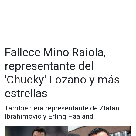
Raiola, uno de los representantes más importantes del
mundo del fútbol, se encontraba ingresado en el hospital de
San Raffaele de Milán por una larga enfermedad -no
especificada- y el pasado jueves sus médicos desmintieron
su muerte tras los rumores, aunque reconocieron que se
encontraba en estado muy grave.
Fallece Mino Raiola,
representante del
'Chucky' Lozano y más
estrellas
También era representante de Zlatan
Ibrahimovic y Erling Haaland