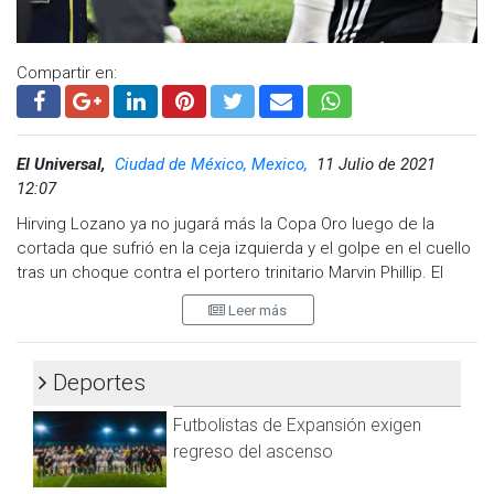
Compartir en:
El Universal,
Ciudad de México, Mexico,
11 Julio de 2021
12:07
Hirving Lozano ya no jugará más la Copa Oro luego de la
cortada que sufrió en la ceja izquierda y el golpe en el cuello
tras un choque contra el portero trinitario Marvin Phillip. El
periodo de recuperación del atacante será de cuatro a seis
Leer más
semanas por lo que ya no jugará más este torneo.
Después de pasar la noche en el Medical City de Arlington, el
Deportes
Chucky fue dado de alta por la mañana para ir al hotel de
concentración del conjunto nacional en Dallas.
Futbolistas de Expansión exigen
La principal preocupación en todo momento fue esa herida
regreso del ascenso
cerca del ojo por la profundidad que tenía.