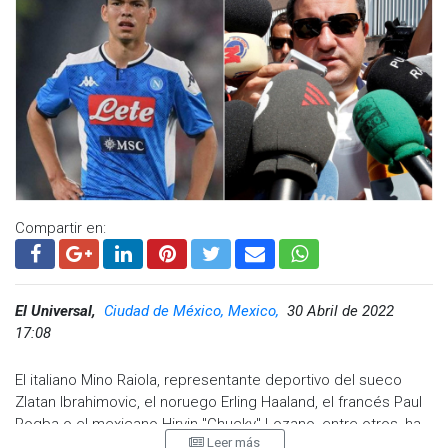
Visita y accede a todo nuestro contenido |
Compartir en:
www.cadenanoticias.com
| Twitter:
@cadena_noticias
|
Facebook:
@cadenanoticiasmx
| Instagram:
@cadena_noticias
| TikTok:
@CadenaNoticias
| Telegram:
https://t.me/GrupoCadenaResumen
|
El Universal,
Ciudad de México, Mexico,
30 Abril de 2022
17:08
El italiano Mino Raiola, representante deportivo del sueco
Zlatan Ibrahimovic, el noruego Erling Haaland, el francés Paul
Pogba o el mexicano Hirvin "Chucky" Lozano, entre otros, ha
Leer más
fallecido a los 54 años en Milán (norte de Italia), según