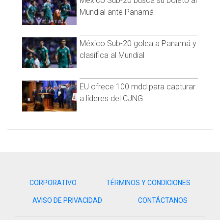
México Sub-20 busca su boleto al
➡️
https://t.co/fNsJKEfuGg
#FuerzaChucky
|
Mundial ante Panamá
#FMFporNuestroFútbol
pic.twitter.com/i6pSK2l6v4
— Selección Nacional (@miseleccionmx)
July 11, 2021
México Sub-20 golea a Panamá y
🚨 ADIÓS A LA COPA ORO 🚨
clasifica al Mundial
Hirving Lozano es baja de la Selección Mexicana 🇲🇽 tras el
choque en el duelo ante Trinidad y Tobago 🇹🇹
EU ofrece 100 mdd para capturar
a líderes del CJNG
La información con
@Abraham_GG
desde Dallas 🇺🇸
📰
https://t.co/P0VurBeBDw
pic.twitter.com/Lan3mGIPSw
— Universal Deportes (@UnivDeportes)
July 11, 2021
CORPORATIVO
TÉRMINOS Y CONDICIONES
AVISO DE PRIVACIDAD
CONTÁCTANOS