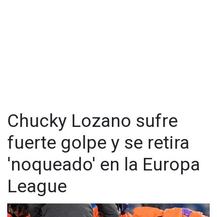
Chucky Lozano sufre
fuerte golpe y se retira
'noqueado' en la Europa
League
Visita y accede a todo nuestro contenido |
www.cadenanoticias.com
| Twitter:
@cadena_noticias
|
Facebook:
@cadenanoticiasmx
| Instagram: