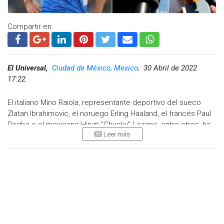
Compartir en:
El Universal,
Ciudad de México, Mexico,
30 Abril de 2022
17:22
El italiano Mino Raiola, representante deportivo del sueco
Zlatan Ibrahimovic, el noruego Erling Haaland, el francés Paul
Pogba o el mexicano Hirvin "Chucky" Lozano, entre otros, ha
Leer más
fallecido a los 54 años en Milán (norte de Italia), según
confirmó hoy su familia.
"Con infinito dolor anunciamos la muerte de Mino, el más
extraordinario agente de siempre. Mino ha luchado hasta el
último instante con todas sus fuerzas como hacía para
defender a los futbolistas", señaló la familia en las redes
sociales.