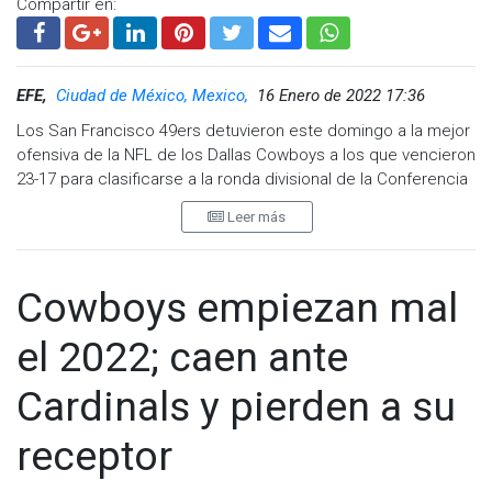
Compartir en:
EFE,
Ciudad de México, Mexico,
16 Enero de 2022 17:36
Los San Francisco 49ers detuvieron este domingo a la mejor
ofensiva de la NFL de los Dallas Cowboys a los que vencieron
23-17 para clasificarse a la ronda divisional de la Conferencia
Nacional. Los 49ers lograron su triunfo número tres en ocho
Leer más
oportunidades en la historia de los duelos en playoffs ante
los Cowboys desde 1970 y enfrentarán a los Green Bay
Packers, el mejor equipo de la NFC, en juego divisional de la
Cowboys empiezan mal
postemporada de la NFL.
El pasador de San Francisco Jimmy Garoppolo tuvo un
el 2022; caen ante
partido de 172 yardas, una intercepción; su contraparte, Dak
Prescott pasó para 254 yardas, conectó un pase de
Cardinals y pierden a su
anotación y sufrió una intercepción.
receptor
Los 49ers establecieron su ataque terrestre, el quinto con
más anotaciones de la liga, desde su primera serie en la que