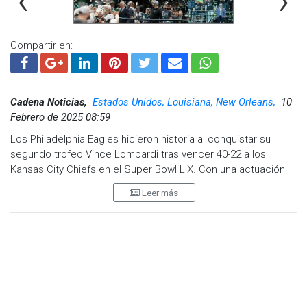
‹
›
Compartir en:
Cadena Noticias,
Estados Unidos, Louisiana, New Orleans,
10
Febrero de 2025 08:59
Los Philadelphia Eagles hicieron historia al conquistar su
segundo trofeo Vince Lombardi tras vencer 40-22 a los
Kansas City Chiefs en el Super Bowl LIX. Con una actuación
dominante en defensa y un ataque aéreo sorprendente, el
Leer más
equipo de Nick Sirianni logró redimirse de su derrota en el
Super Bowl LVII y dejó sin opciones a Patrick Mahomes.
Hurts y los Eagles, una historia de
redención
Jalen Hurts, quien había quedado a la sombra en su primer
intento por el título, comandó una ofensiva letal que