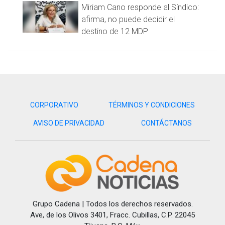
fuera de acción.
Miriam Cano responde al Síndico:
afirma, no puede decidir el
Otra preocupación para los Cowboys debe ser la
destino de 12 MDP
consistencia de Zuerlein, quien el domingo falló un gol de
campo de 43 yardas, su quinta patada desviada en 33
intentos esta temporada.
El gol de campo extraviado resultó ser la diferencia en el
marcador para los Cowboys.
CORPORATIVO
TÉRMINOS Y CONDICIONES
El equipo de Dallas estuvo cerca de remontar el marcador
adverso cuando estaba 15 puntos abajo en el marcador.
AVISO DE PRIVACIDAD
CONTÁCTANOS
Los Cowboys anotaron con un pase del mariscal Dak
Prescott a Cedrick Wilson al inicio del cuarto periodo, el
touchdown de Dallas fue contrarrestado con un gol de
campo de Arizona que puso el juego 25-14 en favor de
Cardinals.
Con 4:42 en el reloj, los Cowboys volvieron a anotar con un
Grupo Cadena | Todos los derechos reservados.
pase de Prescott a Amari Cooper y una conversión exitosa
Ave, de los Olivos 3401, Fracc. Cubillas, C.P. 22045
de dos puntos, pero ya no les alcanzó el tiempo para darle