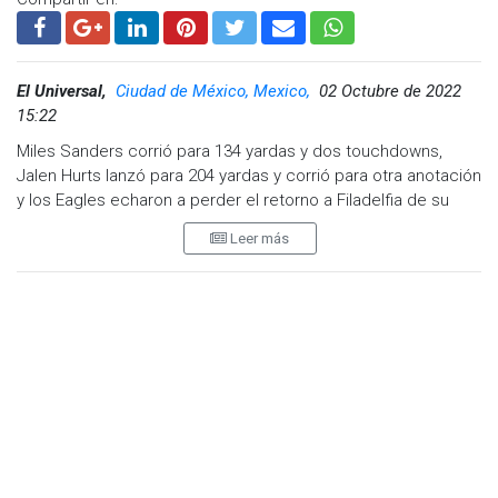
El Universal,
Ciudad de México, Mexico,
02 Octubre de 2022
15:22
Miles Sanders corrió para 134 yardas y dos touchdowns,
Jalen Hurts lanzó para 204 yardas y corrió para otra anotación
y los Eagles echaron a perder el retorno a Filadelfia de su
exentrenador Doug Pederson al superar el domingo por 29-
Leer más
21 a los Jaguars de Jacksonville.
Trevor Lawrence lanzó 174 yardas y dos touchdowns a Jamal
Agnew. Lawrence fue capturado en la última jugada del
partido que selló la victoria de los Eagles. Fue uno de los
cuatro balones perdidos que tuvo el quarterback de segundo
año en la liga.
Pederson, quien llevó a los Eagles a la victoria en el Super
Bowl 52 ante los Patriots de Nueva Inglaterra, recibió durante
su presentación una ovación de los aficionados que