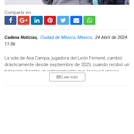
Compartir en:
Cadena Noticias,
Ciudad de México, Mexico,
24 Abril de 2024
11:06
La vida de Ana Campa, jugadora del León Femenil, cambió
drásticamente desde septiembre de 2023, cuando recibió un
balonazo durante un entrenamiento que le causó graves
Leer más
lesiones, incluida la pérdida permanente de visión. En un
emotivo escrito compartido en redes sociales, Campa
denunció la falta de apoyo por parte de su equipo durante su
tratamiento y trámites de incapacidad.
"Lamentablemente mi club no me ha dado el apoyo
esperado, no tuve atención de inmediato ni se preocuparon
por atender mi pérdida de vista en las semanas posteriores",
escribió Campa. "Al consultar con especialistas me han dicho