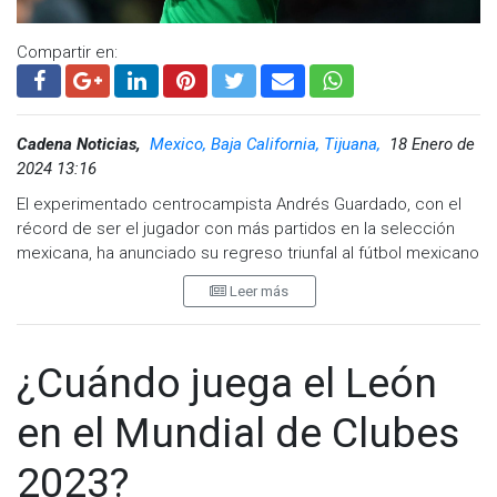
Compartir en:
Cadena Noticias,
Mexico, Baja California, Tijuana,
18 Enero de
2024 13:16
El experimentado centrocampista Andrés Guardado, con el
récord de ser el jugador con más partidos en la selección
mexicana, ha anunciado su regreso triunfal al fútbol mexicano
como refuerzo del León. Este movimiento marca su salida
Leer más
del Real Betis español y su vuelta a casa después de 17 años
en el fútbol europeo.
Guardado, de 37 años, llega como agente libre después de
¿Cuándo juega el León
rescindir su contrato con el Real Betis español, donde será
homenajeado por su destacada carrera con el equipo
en el Mundial de Clubes
verdiblanco. A pesar de su veterana edad, el centrocampista
llega en excelente forma física después de una sólida
2023?
temporada con el Betis.