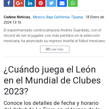
Cadena Noticias,
Mexico, Baja California, Tijuana,
18 Enero de
2024 13:16
El experimentado centrocampista Andrés Guardado, con el
récord de ser el jugador con más partidos en la selección
mexicana, ha anunciado su regreso triunfal al fútbol mexicano
como refuerzo del León. Este movimiento marca su salida
Leer más
del Real Betis español y su vuelta a casa después de 17 años
en el fútbol europeo.
Guardado, de 37 años, llega como agente libre después de
¿Cuándo juega el León
rescindir su contrato con el Real Betis español, donde será
homenajeado por su destacada carrera con el equipo
en el Mundial de Clubes
verdiblanco. A pesar de su veterana edad, el centrocampista
llega en excelente forma física después de una sólida
2023?
temporada con el Betis.
El León, quinto equipo más ganador de títulos de liga en
Conoce los detalles de fecha y horario
México, con ocho trofeos junto a los Tigres UANL, anunció la