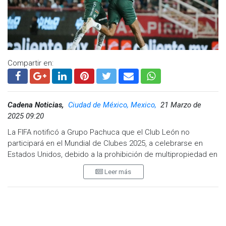
Compartir en:
Cadena Noticias,
Ciudad de México, Mexico,
21 Marzo de
2025 09:20
La FIFA notificó a Grupo Pachuca que el Club León no
participará en el Mundial de Clubes 2025, a celebrarse en
Estados Unidos, debido a la prohibición de multipropiedad en
esta competencia.
Leer más
Confusión inicial y postura de Pachuca
En un primer comunicado, Pachuca informó que uno de sus
dos equipos (Pachuca o León) quedaría fuera del torneo, sin
que en ese momento se hubiera confirmado cuál sería