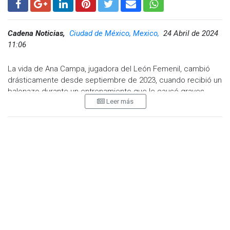
Cadena Noticias,
Ciudad de México, Mexico,
24 Abril de 2024
11:06
La vida de Ana Campa, jugadora del León Femenil, cambió
drásticamente desde septiembre de 2023, cuando recibió un
balonazo durante un entrenamiento que le causó graves
Leer más
lesiones, incluida la pérdida permanente de visión. En un
emotivo escrito compartido en redes sociales, Campa
denunció la falta de apoyo por parte de su equipo durante su
tratamiento y trámites de incapacidad.
"Lamentablemente mi club no me ha dado el apoyo
esperado, no tuve atención de inmediato ni se preocuparon
por atender mi pérdida de vista en las semanas posteriores",
escribió Campa. "Al consultar con especialistas me han dicho
que mi capacidad es permanente; no podré volver a jugar
futbol".