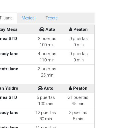
Tijuana
Mexicali
Tecate
tay Mesa
Auto
Peatón
inea STD
3 puertas
0 puertas
100 min
0 min
eady lane
4 puertas
0 puertas
110 min
0 min
entri lane
3 puertas
25 min
an Ysidro
Auto
Peatón
inea STD
5 puertas
21 puertas
100 min
45 min
eady lane
12 puertas
2 puertas
80 min
5 min
entri lane
11 puertas