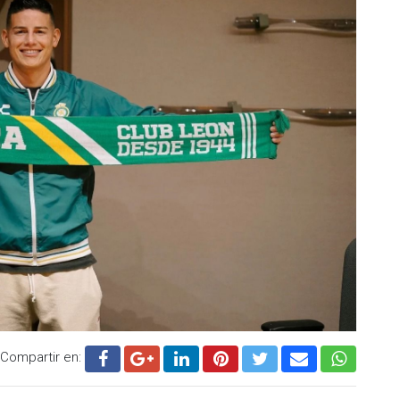
do y anunciaron que apelarán la decisión ante el
n que apelaremos hasta sus últimas instancias, ya que
dencia administrativa y deportiva fueron presentadas con
as que confirman que el Club León se maneja de manera
inistrativos y deportivos”.
zará a León en el Mundial de Clubes 2025, pero se espera
 decisión.
.cadenanoticias.com
| Twitter:
@cadena_noticias
|
adenanoticiasmx
| TikTok:
@CadenaNoticias
|
enaNoticias
Compartir en: