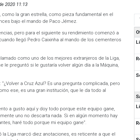
 de 2020 11:13
, como la gran estrella, como pieza fundamental en el
onces bajo el mando de Paco Jémez.
O
encias, pero para el siguiente su rendimiento comenzó a
cuando llegó Pedro Caixinha al mando de los cementeros
L
lamado como uno de los mejores extranjeros de la Liga,
R
e preguntó si le gustaría volver algún día a la Máquina,
S
o: "¿Volver a Cruz Azul? Es una pregunta complicada, pero
como ese, es una gran institución, que le da todo al
S
L
nto a gusto aquí y doy todo porque este equipo gane,
viamente uno no descarta nada. Si en algún momento hay
antes, haré todo porque mi equipo gane".
R
la Liga marcó diez anotaciones, es reticente a que el
S