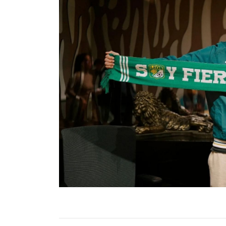
Inconformidad y apelaciones
Tanto Pachuca como León externaron su desacuer
Tribunal de Arbitraje Deportivo (TAS).
Pachuca: “Estamos inconformes con esta decisió
todas las pruebas que acreditan nuestra indepen
absoluta transparencia”.
León: “En los últimos meses presentamos prueb
autónoma en todos los aspectos económicos, adm
La FIFA aún no ha anunciado qué equipo reempla
que en las próximas semanas se dé a conocer la
Visita y accede a todo nuestro contenido |
www
Facebook:
@cadenanoticiasmx
| Instagram:
@c
Whatsapp:
@CadenaNoticias
| Telegram:
@Cad