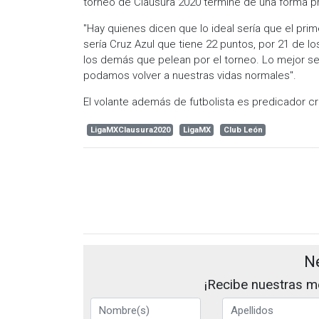
torneo de Clausura 2020 termine de una forma pr
"Hay quienes dicen que lo ideal sería que el prim
sería Cruz Azul que tiene 22 puntos, por 21 de lo
los demás que pelean por el torneo. Lo mejor se
podamos volver a nuestras vidas normales".
El volante además de futbolista es predicador cr
LigaMXClausura2020
LigaMX
Club León
N
¡Recibe nuestras me