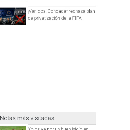
¡Van dos! Concacaf rechaza plan
de privatización de la FIFA
Notas más visitadas
Xolos va por un buen inicio en