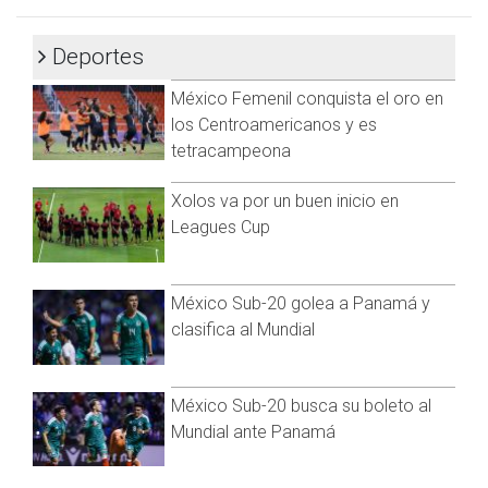
www.cadenanoticias.com
| Twitter:
@cadena_noticias
|
El club de Guanajuato está próximo a hacer su presentación
Facebook:
@cadenanoticiasmx
| Instagram:
en el certamen, lo que además es el regreso de los equipos
Deportes
@cadenanoticiasmx
| TikTok:
@CadenaNoticias
|
mexicanos a la competencia, pues el último representante
Whatsapp:
@CadenaNoticias
|
México Femenil conquista el oro en
de la Concacaf fue el Seattle Sounders.
los Centroamericanos y es
El equipo de Nicolás Larcamón tiene como objetivo meterse
tetracampeona
a la semifinal del torneo para citarse con el Manchester City,
campeón de la Champions League, y de ese modo buscar
Xolos va por un buen inicio en
una nueva hazaña histórica.
Leagues Cup
México Sub-20 golea a Panamá y
clasifica al Mundial
México Sub-20 busca su boleto al
Mundial ante Panamá