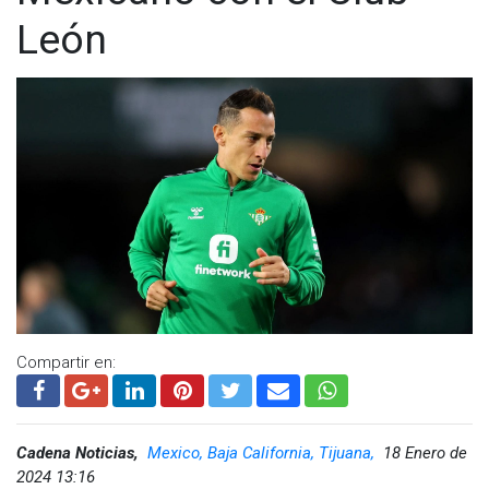
www.cadenanoticias.com
| Twitter:
@cadena_noticias
|
León
Facebook:
@cadenanoticiasmx
| Instagram:
@cadenanoticiasmx
| TikTok:
@CadenaNoticias
|
Whatsapp:
@CadenaNoticias
|
Compartir en:
Cadena Noticias,
Mexico, Baja California, Tijuana,
18 Enero de
2024 13:16