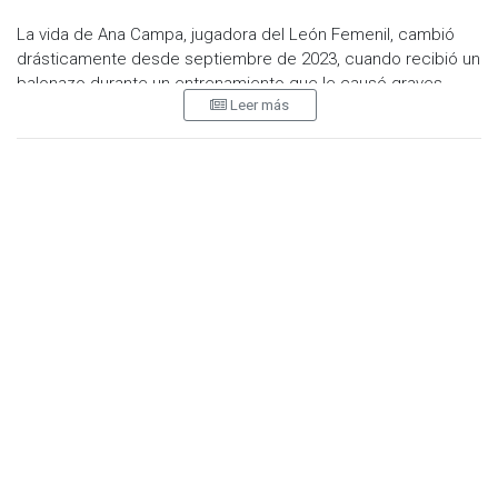
La vida de Ana Campa, jugadora del León Femenil, cambió
drásticamente desde septiembre de 2023, cuando recibió un
balonazo durante un entrenamiento que le causó graves
Leer más
lesiones, incluida la pérdida permanente de visión. En un
emotivo escrito compartido en redes sociales, Campa
denunció la falta de apoyo por parte de su equipo durante su
tratamiento y trámites de incapacidad.
"Lamentablemente mi club no me ha dado el apoyo
esperado, no tuve atención de inmediato ni se preocuparon
por atender mi pérdida de vista en las semanas posteriores",
escribió Campa. "Al consultar con especialistas me han dicho
que mi capacidad es permanente; no podré volver a jugar
futbol".
‼️Hola a todos, quiero compartirles el proceso que he pasado
aquí en mi club, León, y porqué no me han visto en actividad
con el equipo‼️
pic.twitter.com/uiv9MhFgZC
— 🌞Ana Campa 🌙 (@ana_campa30)
April 23, 2024