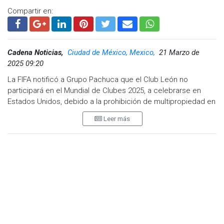
Compartir en:
Cadena Noticias,
Ciudad de México, Mexico,
21 Marzo de
2025 09:20
La FIFA notificó a Grupo Pachuca que el Club León no
participará en el Mundial de Clubes 2025, a celebrarse en
Estados Unidos, debido a la prohibición de multipropiedad en
esta competencia.
Leer más
Confusión inicial y postura de Pachuca
En un primer comunicado, Pachuca informó que uno de sus
dos equipos (Pachuca o León) quedaría fuera del torneo, sin
que en ese momento se hubiera confirmado cuál sería
excluido.
“Hemos sido notificados por parte de la FIFA que uno de los
dos equipos participantes del Mundial de Clubes 2025 será
excluido. Los fundamentos de esta decisión no se nos han