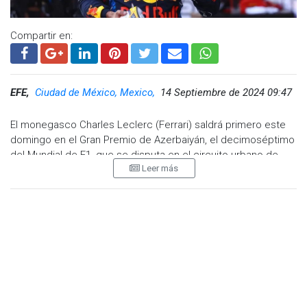
Compartir en:
EFE,
Ciudad de México, Mexico,
14 Septiembre de 2024 09:47
El monegasco Charles Leclerc (Ferrari) saldrá primero este
domingo en el Gran Premio de Azerbaiyán, el decimoséptimo
del Mundial de F1, que se disputa en el circuito urbano de
Leer más
Baku; donde los españoles Carlos Sainz (Ferrari) y Fernando
Alonso (Aston Martin) arrancarán tercero y octavo,
respectivamente; el mexicano Sergio Pérez (Red Bull) lo hará
desde la cuarta plaza; y el argentino Franco Colapinto
(Williams), desde la novena.
Leclerc dominó la calificación al marcar el cubrir, en la
tercera ronda de la misma (Q3), los 6.003 metros de la pista
de la capital azerbaiyana -la cuarta más larga del
campeonato- en un minuto, 41 segundos y 365 milésimas,