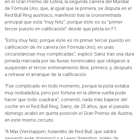
en el Gran Premio de Estiria, la segunda carrera del Mundial
de Fórmula Uno, que, al igual que la primera, se disputa en el
Red Bull Ring austríaco, manifestó tras la cronometrada
principal que está "muy feliz", porque éste es su "primer
tercer puesto en calificación" desde que pilota en F1.
"Estoy muy feliz, porque éste es mi primer tercer puesto en
calificación de mi carrera (en Fórmula Uno), en unas
circunstancias muy complicadas", explicó Sainz tras una dura
jornada marcada por las lluvias torrenciales que obligaron a
suspender el tercer entrenamiento libre, primero; y, después
a retrasar el arranque de la calificación.
"Fue complicado en todo momento, porque la pista estaba
muy resbaladiza; pero por fortuna en la última vuelta pude
hacer que todo cuadrara", comentó, nada más bajarse del
coche en el Red Bull Ring, Sainz, de 25 años, que el pasado
domingo acabó en quinta posición el Gran Premio de Austria,
en este mismo circuito.
"A Max (Verstappen, holandés de Red Bull, que saldrá
segundo este domingo) y a Lewis (Hamilton; inglés de