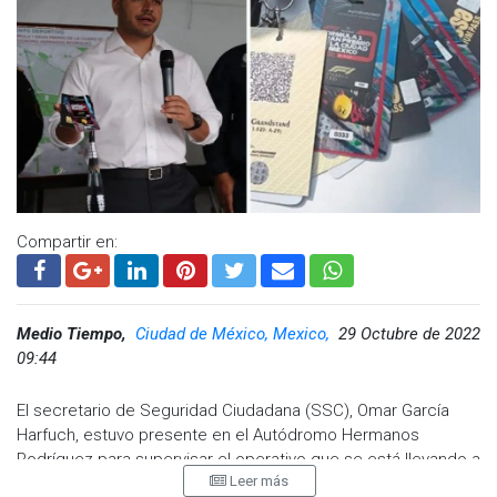
Visita y accede a todo nuestro contenido |
www.cadenanoticias.com
| Twitter:
@cadena_noticias
|
Facebook:
@cadenanoticiasmx
| Instagram:
@cadenanoticiasmx
| TikTok:
@CadenaNoticias
|
Whatsapp:
@CadenaNoticias
|
Compartir en:
Medio Tiempo,
Ciudad de México, Mexico,
29 Octubre de 2022
09:44
El secretario de Seguridad Ciudadana (SSC), Omar García
Harfuch, estuvo presente en el Autódromo Hermanos
Rodríguez para supervisar el operativo que se está llevando a
Leer más
cabo en el marco del Gran Premio de México. Durante su