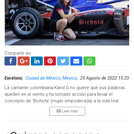
Compartir en:
Excélsior,
Ciudad de México, Mexico,
25 Agosto de 2022 15:23
La cantante colombiana Karol G no quiere que sus palabras
queden en el viento y ha tomado acción para llevar el
concepto de 'Bichota' (mujer empoderada) a la vida real
convirtiéndose en una de las patrocinadoras de la piloto
Leer más
colombiana Tatiana Calderón, una de las mujeres que ha
estado más cerca de la Fórmula 1 en los últimos años.
Calderón compitió en 2022 en la serie IndyCar durante las