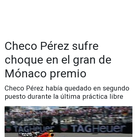
321 menos que el australiano Oscar Piastri (McLaren), que
saldrá a su lado desde la primera fila.
Sainz se quedó a 440 milésimas de su compañero
monegasco y saldrá desde la segunda hilera, al lado de
Checo, que acabó cuarto la calificación, a 448.
Checo Pérez sufre
choque en el gran de
Mónaco premio
Checo Pérez había quedado en segundo
puesto durante la última práctica libre