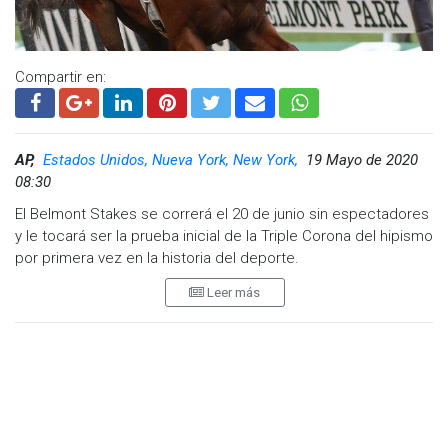
Compartir en:
AP,
Estados Unidos, Nueva York, New York,
19 Mayo de 2020
08:30
El Belmont Stakes se correrá el 20 de junio sin espectadores
y le tocará ser la prueba inicial de la Triple Corona del hipismo
por primera vez en la historia del deporte.
Leer más
La Asociación Hípica de Nueva York anunció el martes la
nueva fecha del Belmont, que también se disputará con una
distancia más corta a la habitual. El Belmont de 2020 cubrirá
una milla y un octavo, en vez de la milla y media, la llamada
“prueba del campeón” que ha sido la tarjeta de presentación
de la carrera durante casi un siglo.
Será la primera vez que el Belmont abra la Triple Corona por