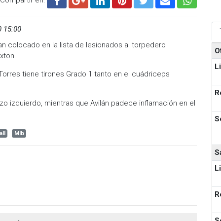
0 15:00
n colocado en la lista de lesionados al torpedero
O
xton.
L
orres tiene tirones Grado 1 tanto en el cuádriceps
R
azo izquierdo, mientras que Avilán padece inflamación en el
S
ll
Mlb
S
L
R
S