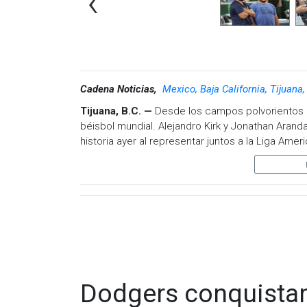
‹
Cadena Noticias,
Mexico, Baja California, Tijuana
Tijuana, B.C. —
Desde los campos polvorientos d
béisbol mundial. Alejandro Kirk y Jonathan Aranda
historia ayer al representar juntos a la Liga Ame
El momento es inédito: dos tijuanenses, compañer
estrellas. Kirk, receptor de los Toronto Blue Jay
compartieron más que una alineación: compartie
sueños.
Dodgers conquistan