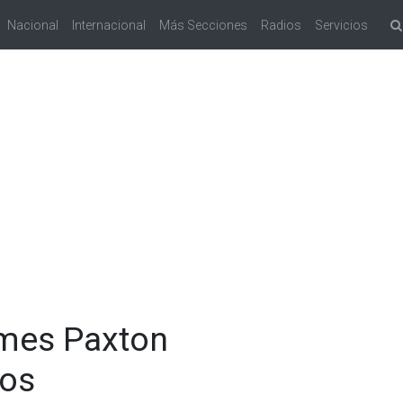
Nacional
Internacional
Más Secciones
Radios
Servicios
ames Paxton
vos