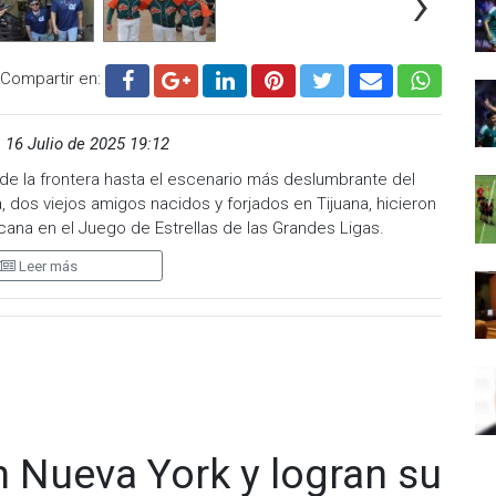
›
Compartir en:
,
16 Julio de 2025 19:12
e la frontera hasta el escenario más deslumbrante del
, dos viejos amigos nacidos y forjados en Tijuana, hicieron
ricana en el Juego de Estrellas de las Grandes Ligas.
Leer más
os desde la infancia, vistiendo el uniforme de las
s, y Aranda, primera base de los Tampa Bay Rays,
ron una promesa de vida hecha a fuerza de swings y
 Nueva York y logran su