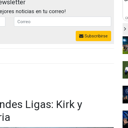
ewsletter
jores noticias en tu correo!
Ú
Subscribirse
ndes Ligas: Kirk y
ria