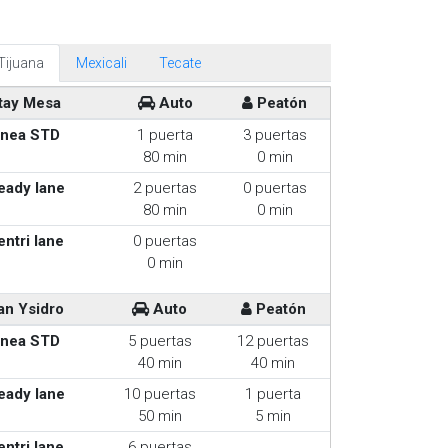
Tijuana
Mexicali
Tecate
tay Mesa
Auto
Peatón
inea STD
1 puerta
3 puertas
80 min
0 min
eady lane
2 puertas
0 puertas
80 min
0 min
entri lane
0 puertas
0 min
an Ysidro
Auto
Peatón
inea STD
5 puertas
12 puertas
40 min
40 min
eady lane
10 puertas
1 puerta
50 min
5 min
entri lane
6 puertas