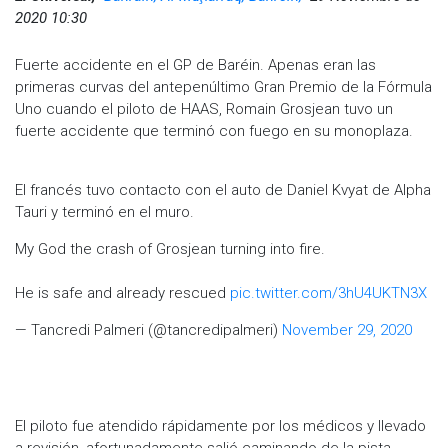
2020 10:30
Fuerte accidente en el GP de Baréin. Apenas eran las
primeras curvas del antepenúltimo Gran Premio de la Fórmula
Uno cuando el piloto de HAAS, Romain Grosjean tuvo un
fuerte accidente que terminó con fuego en su monoplaza.
El francés tuvo contacto con el auto de Daniel Kvyat de Alpha
Tauri y terminó en el muro.
My God the crash of Grosjean turning into fire.
He is safe and already rescued
pic.twitter.com/3hU4UKTN3X
— Tancredi Palmeri (@tancredipalmeri)
November 29, 2020
El piloto fue atendido rápidamente por los médicos y llevado
a revisión, afortunadamente salió caminando de la pista.