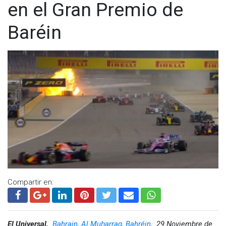
en el Gran Premio de
Baréin
Compartir en:
El Universal,
Bahrain, Al Muḩarraq, Bahréin,
29 Noviembre de