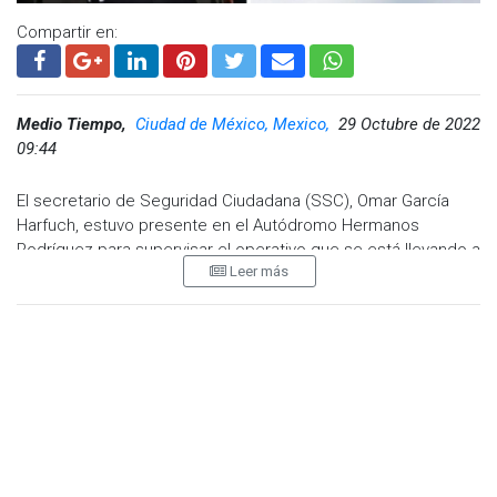
Compartir en:
Medio Tiempo,
Ciudad de México, Mexico,
29 Octubre de 2022
09:44
El secretario de Seguridad Ciudadana (SSC), Omar García
Harfuch, estuvo presente en el Autódromo Hermanos
Rodríguez para supervisar el operativo que se está llevando a
Leer más
cabo en el marco del Gran Premio de México. Durante su
recorrido, el funcionario dio a conocer que se identificó que
algunos individuos estaban vendiendo acreditaciones falsas
en hasta 50 mil pesos.
"En compañía de los mandos responsables del operativo y
los organizadores del evento, el Secretario Omar García
Harfuch mostró unos gafetes asegurados y advirtió a la
ciudadanía sobre la venta de acreditaciones falsas que
adquieren fuera de las instalaciones o en plataformas