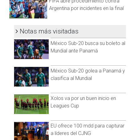
FIFA abre procedimiento contra
Pérez en el Gran Premio de Hungría en 2021. Eso sí, debes
Argentina por incidentes en la final
ser bien consciente que los participantes deben tener 16 o
más, en caso que seas menor de 18 años deberás ser
acompañado por un adulto y que los gastos del viaje
Notas más visitadas
correrán por tu cuenta.
México Sub-20 busca su boleto al
Mundial ante Panamá
México Sub-20 golea a Panamá y
clasifica al Mundial
Xolos va por un buen inicio en
Leagues Cup
EU ofrece 100 mdd para capturar
a líderes del CJNG