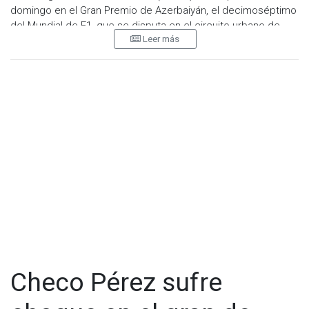
domingo en el Gran Premio de Azerbaiyán, el decimoséptimo
del Mundial de F1, que se disputa en el circuito urbano de
Leer más
Baku; donde los españoles Carlos Sainz (Ferrari) y Fernando
Alonso (Aston Martin) arrancarán tercero y octavo,
respectivamente; el mexicano Sergio Pérez (Red Bull) lo hará
desde la cuarta plaza; y el argentino Franco Colapinto
(Williams), desde la novena.
Leclerc dominó la calificación al marcar el cubrir, en la
tercera ronda de la misma (Q3), los 6.003 metros de la pista
de la capital azerbaiyana -la cuarta más larga del
campeonato- en un minuto, 41 segundos y 365 milésimas,
321 menos que el australiano Oscar Piastri (McLaren), que
saldrá a su lado desde la primera fila.
Sainz se quedó a 440 milésimas de su compañero
monegasco y saldrá desde la segunda hilera, al lado de
Checo, que acabó cuarto la calificación, a 448.
Checo Pérez sufre