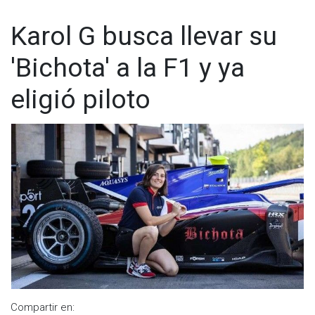
www.cadenanoticias.com
| Twitter:
@cadena_noticias
|
Facebook:
@cadenanoticiasmx
| Instagram:
Karol G busca llevar su
@cadenanoticiasmx
| TikTok:
@CadenaNoticias
| Telegram:
https://t.me/GrupoCadenaResumen
|
'Bichota' a la F1 y ya
eligió piloto
Compartir en: