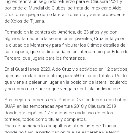
Tigres tendrá un segundo refuerzo para el Clausura 2021 y
por ende el Mundial de Clubes, se trata del mexicano Aldo
Cruz, quien juega como lateral izquierdo y viene procedente
de Xolos de Tijuana.
Formado en la cantera del América, de 23 años y ya con
algunos llamados a la selecciones juveniles, Cruz está ya en
la ciudad de Monterrey para finiquitar los últimos detalles de
su traspaso, que se dice sería en un intercambio por Eduardo
Tercero, que jugaría para los fronterizos.
En el Guard1anes 2020, Aldo Cruz vio actividad en 12 partidos,
apenas la mitad como titular, para 560 minutos totales. Por lo
que viene a pelear un lugar en la posición de lateral izquierdo
y no como un refuerzo que venga a ser titular indiscutible.
Sus mejores torneos en la Primera División fueron con Lobos
BUAP en las temporadas Apertura 2018 y Clausura 2019
donde participó los 17 partidos de cada uno de estos
torneos, todos como titular y completos.
Esas actuaciones lo catapultaron al conjunto de Tijuana
donde no tuvo la participación que se esperaba y alternó