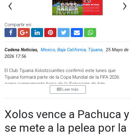
‹
›
Compartir en:
Cadena Noticias,
Mexico, Baja California, Tijuana,
25 Mayo de
2026 17:56
El Club Tijuana Xoloitzcuintles confirmó este lunes que
Tijuana formará parte de la Copa Mundial de la FIFA 2026
como campamento base de la Selección de Irán.
Leer más
A través de un comunicado difundido en redes sociales, la
institución fronteriza informó que fue notificada oficialmente
por la FIFA sobre la designación de la ciudad como sede de
Xolos vence a Pachuca y
concentración del combinado iraní durante la justa
mundialista.
se mete a la pelea por la
“Con mucho orgullo hemos sido notificados por FIFA que