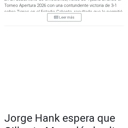
Torneo Apertura 2026 con una contundente victoria de 3-1
sobre Tigres en el Estadio Caliente, resultado que le permitió
Leer más
sumar sus primeros tres puntos del campeonato ante uno de
los equipos más fuertes de la Liga MX.
El conjunto fronterizo abrió el marcador al minuto 31, cuando
Ramiro Árciga aprovechó una asistencia de Yael Padilla para
vencer a Nahuel Guzmán con un disparo cruzado. Antes del
descanso, Tigres sufrió la expulsión de Rodrigo Aguirre tras
un altercado con jugadores rivales, dejando a su equipo con
diez hombres.
Jorge Hank espera que