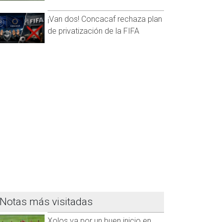
¡Van dos! Concacaf rechaza plan
de privatización de la FIFA
Notas más visitadas
Xolos va por un buen inicio en