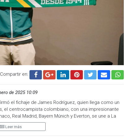
as que confirman que el Club León se maneja de manera
inistrativos y deportivos”.
zará a León en el Mundial de Clubes 2025, pero se espera
 decisión.
.cadenanoticias.com
| Twitter:
@cadena_noticias
|
adenanoticiasmx
| TikTok:
@CadenaNoticias
|
enaNoticias
Compartir en:
nero de 2025 10:09
firmó el fichaje de James Rodríguez, quien llega como un
ños, el centrocampista colombiano, con una impresionante
aco, Real Madrid, Bayern Múnich y Everton, se une a La
e LaLiga.
Leer más
Inspirada en la película Gladiador, el club realizó un