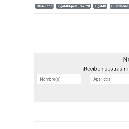
Club León
LigaMXApertura2020
LigaMX
Guard1ane
N
¡Recibe nuestras me