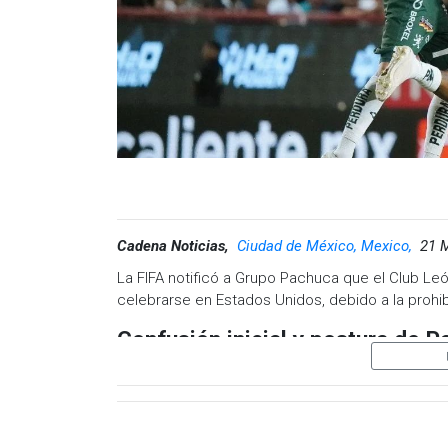
Cadena Noticias,
Ciudad de México, Mexico,
21 
La FIFA notificó a Grupo Pachuca que el Club Leó
celebrarse en Estados Unidos, debido a la proh
Confusión inicial y postura de 
En un primer comunicado, Pachuca informó que 
del torneo, sin que en ese momento se hubiera c
“Hemos sido notificados por parte de la FIFA qu