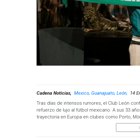
absoluta transparencia”.
León: “En los últimos meses presentamos prueb
autónoma en todos los aspectos económicos, adm
La FIFA aún no ha anunciado qué equipo reempla
que en las próximas semanas se dé a conocer la
Visita y accede a todo nuestro contenido |
www
Facebook:
@cadenanoticiasmx
| Instagram:
@c
Whatsapp:
@CadenaNoticias
| Telegram:
@Cad
Cadena Noticias,
Mexico, Guanajuato, León,
14 E
Tras días de intensos rumores, el Club León con
refuerzo de lujo al fútbol mexicano. A sus 33 a
trayectoria en Europa en clubes como Porto, Món
Fiera tras su último paso por el Rayo Vallecano d
La presentación de James no pasó desapercibida. 