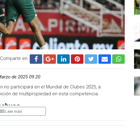
Compartir en:
Marzo de 2025 09:20
n no participará en el Mundial de Clubes 2025, a
ibición de multipropiedad en esta competencia.
Pachuca
Leer más
uno de sus dos equipos (Pachuca o León) quedaría fuera
onfirmado cuál sería excluido.
e uno de los dos equipos participantes del Mundial de