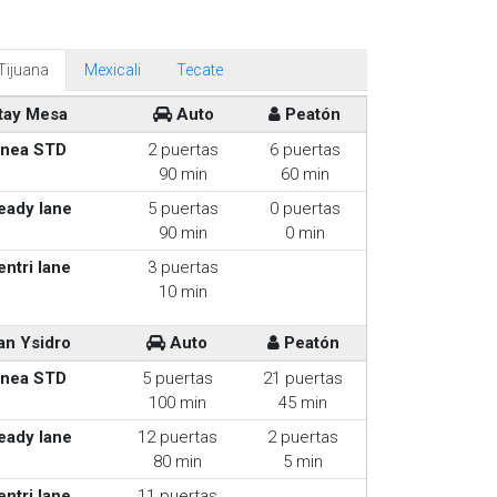
Tijuana
Mexicali
Tecate
tay Mesa
Auto
Peatón
inea STD
2 puertas
6 puertas
90 min
60 min
eady lane
5 puertas
0 puertas
90 min
0 min
entri lane
3 puertas
10 min
an Ysidro
Auto
Peatón
inea STD
5 puertas
21 puertas
100 min
45 min
eady lane
12 puertas
2 puertas
80 min
5 min
entri lane
11 puertas