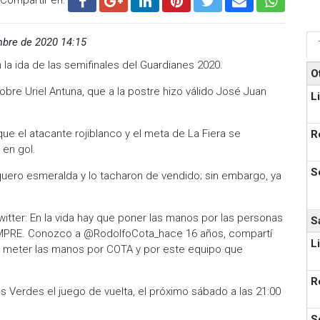
mbre de 2020 14:15
la ida de las semifinales del Guardianes 2020.
O
sobre Uriel Antuna, que a la postre hizo válido José Juan
L
e el atacante rojiblanco y el meta de La Fiera se
R
 en gol.
S
uero esmeralda y lo tacharon de vendido; sin embargo, ya
itter: En la vida hay que poner las manos por las personas
S
MPRE. Conozco a @RodolfoCota_hace 16 años, compartí
L
ca meter las manos por COTA y por este equipo que
R
s Verdes el juego de vuelta, el próximo sábado a las 21:00
S