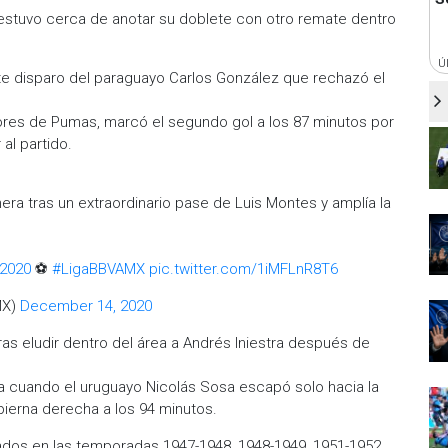
 estuvo cerca de anotar su doblete con otro remate dentro
Ú
e disparo del paraguayo Carlos González que rechazó el
ores de Pumas, marcó el segundo gol a los 87 minutos por
al partido.
ra tras un extraordinario pase de Luis Montes y amplía la
2020
⚽
#LigaBBVAMX
pic.twitter.com/1iMFLnR8T6
MX)
December 14, 2020
tras eludir dentro del área a Andrés Iniestra después de
da cuando el uruguayo Nicolás Sosa escapó solo hacia la
 pierna derecha a los 94 minutos.
ados en las temporadas 1947-1948, 1948-1949, 1951-1952,