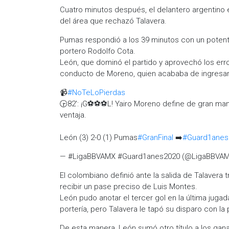
Cuatro minutos después, el delantero argentino
del área que rechazó Talavera.
Pumas respondió a los 39 minutos con un potent
portero Rodolfo Cota.
León, que dominó el partido y aprovechó los err
conducto de Moreno, quien acababa de ingresar 
📹
#NoTeLoPierdas
🕞82': ¡G⚽⚽⚽L! Yairo Moreno define de gran mane
ventaja.
León (3) 2-0 (1) Pumas
#GranFinal
➡️
#Guard1anes
— #LigaBBVAMX #Guard1anes2020 (@LigaBBVA
El colombiano definió ante la salida de Talavera 
recibir un pase preciso de Luis Montes.
León pudo anotar el tercer gol en la última juga
portería, pero Talavera le tapó su disparo con la
De esta manera, León sumó otro título a los gan