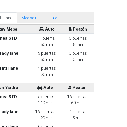
Tijuana
Mexicali
Tecate
tay Mesa
Auto
Peatón
inea STD
1 puerta
6 puertas
60 min
5 min
eady lane
5 puertas
0 puertas
60 min
0 min
entri lane
4 puertas
20 min
an Ysidro
Auto
Peatón
inea STD
5 puertas
16 puertas
140 min
60 min
eady lane
16 puertas
1 puerta
120 min
5 min
entri lane
9 puertas