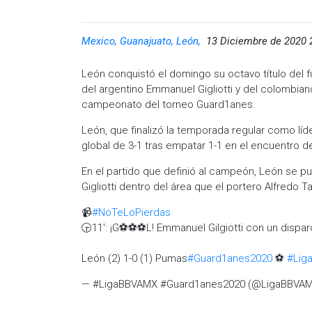
Mexico, Guanajuato, León,
13 Diciembre de 2020 
León conquistó el domingo su octavo título del
del argentino Emmanuel Gigliotti y del colombiano
campeonato del torneo Guard1anes.
León, que finalizó la temporada regular como lí
global de 3-1 tras empatar 1-1 en el encuentro de
En el partido que definió al campeón, León se p
Gigliotti dentro del área que el portero Alfredo 
📹
#NoTeLoPierdas
🕞11': ¡G⚽⚽⚽L! Emmanuel Gilgiotti con un disparo
León (2) 1-0 (1) Pumas
#Guard1anes2020
⚽
#Lig
— #LigaBBVAMX #Guard1anes2020 (@LigaBBVA