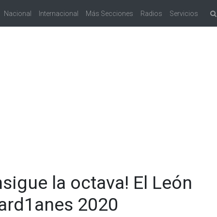
Nacional
Internacional
Más Secciones
Radios
Servicios
sigue la octava! El León
ard1anes 2020