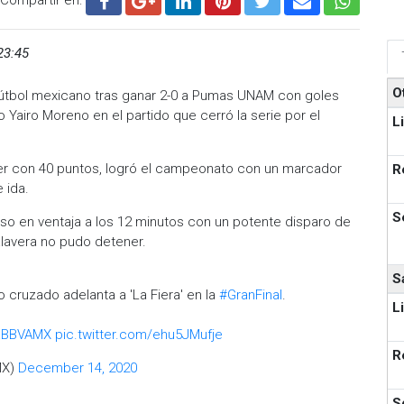
23:45
O
 fútbol mexicano tras ganar 2-0 a Pumas UNAM con goles
 Yairo Moreno en el partido que cerró la serie por el
L
der con 40 puntos, logró el campeonato con un marcador
R
 ida.
S
uso en ventaja a los 12 minutos con un potente disparo de
Talavera no pudo detener.
S
 cruzado adelanta a 'La Fiera' en la
#GranFinal
.
L
aBBVAMX
pic.twitter.com/ehu5JMufje
R
MX)
December 14, 2020
S