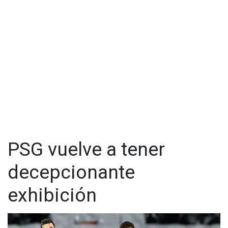
embargo, se mostró muy enfadado con su compañero
brasileño Neymar, por no pasarle el balón.
Al llegar al banquillo, Mbappé se sentó a lado de su
compañero Idrissa Gueye y soltó un "ese 'clochard' (idiota)
no me la pasa", así fue captado por una cámara de una
televisión francesa.
PSG vuelve a tener
decepcionante
exhibición