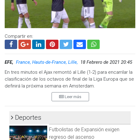
Compartir en:
EFE,
France, Hauts-de-France, Lille,
18 Febrero de 2021 20:45
En tres minutos el Ajax remontó al Lille (1-2) para encarrilar la
clasificación de los octavos de final de la Liga Europa que se
definirá la próxima semana en Amsterdam.
Leer más
El campeón holandés reaccionó a tiempo en el Stade Pierre
Mauroy ante el líder de la Ligue 1, que tomó ventaja en el
minuto 72 con el gol del estadounidense Timothy Weah.
Deportes
Aceleró al final el Ajax que empató en el 87 con un penalti
Futbolistas de Expansión exigen
transformado por Dusan Tadic y se hizo con el triunfo en el
89 gracias a Brian Brobbey, que batió de nuevo a Mike
regreso del ascenso