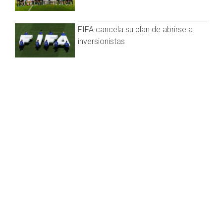
Maignan.
FIFA cancela su plan de abrirse a
inversionistas
¡Van dos! Concacaf rechaza plan de
privatización de la FIFA
UEFA amenaza con boicotear
torneos de la FIFA
FIFA abre procedimiento contra
Argentina por incidentes en la final
Notas más visitadas