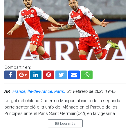
Compartir en:
Esto significará una nueva polémica en el vestidor del PSG,
AP,
France, Île-de-France, Paris,
21 Febrero de 2021 19:45
luego de que hace una semana Lionel Messi se enfadara con
Mauricio Pochettino por sustituirlo.
Un gol del chileno Guillermo Maripán al inicio de la segunda
parte sentenció el triunfo del Mónaco en el Parque de los
Hasta ahora, los parisinos con su 'Dream Team' están dando
Príncipes ante el París Saint Germain(0-2), en la vigésima
más de que hablar fuera del campo que dentro del mismo.
sexta jornada de la Ligue 1 que domina el Lille.
Leer más