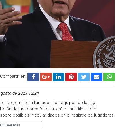
can el control y la variedad de su repertorio, encabezado
idad que combina con pitcheos rompientes para dominar a
de los más efectivos de la LMB en la campaña anterior,
5 holds. Su llegada busca aportar mayor solidez y
Compartir en:
on el objetivo de la organización de mantenerse como uno
no.
Agosto de 2023 12:24
.cadenanoticias.com
| Twitter:
@cadena_noticias
|
adenanoticiasmx
| TikTok:
@CadenaNoticias
|
rador, emitió un llamado a los equipos de la Liga
enaNoticias
usión de jugadores "cachirules" en sus filas. Esta
obre posibles irregularidades en el registro de jugadores
 de nacimiento habrían sido alteradas o mal hechas en
Leer más