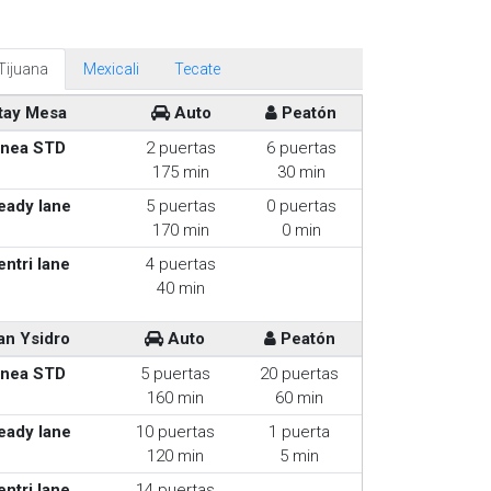
Tijuana
Mexicali
Tecate
tay Mesa
Auto
Peatón
inea STD
2 puertas
6 puertas
175 min
30 min
eady lane
5 puertas
0 puertas
170 min
0 min
entri lane
4 puertas
40 min
an Ysidro
Auto
Peatón
inea STD
5 puertas
20 puertas
160 min
60 min
eady lane
10 puertas
1 puerta
120 min
5 min
entri lane
14 puertas