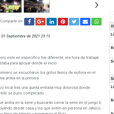
›
Compartir en:
O
L
,
01 Septiembre de 2021 23:15
R
ro este en específico fue diferente, era hora de trabajar
S
estaba para apoyar desde el inicio.
rimero se escucharon los gritos llenos de euforia en el
a arriba en la primera.
S
L
po local tras una quinta entrada muy dolorosa donde
rtido se puso complicado.
R
 arriba en la serie y buscarán cerrar la serie en el juego 6
apoyando desde casa y los que estén en persona en Jalisco
S
 lleno de talento y esperanza al título.