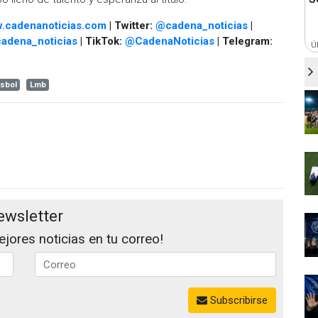
.cadenanoticias.com
| Twitter:
@cadena_noticias
|
adena_noticias
| TikTok:
@CadenaNoticias
| Telegram:
Ú
isbol
Lmb
ewsletter
jores noticias en tu correo!
Subscribirse