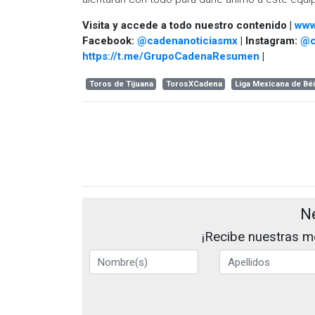
Visita y accede a todo nuestro contenido |
www
Facebook:
@cadenanoticiasmx
| Instagram:
@c
https://t.me/GrupoCadenaResumen
|
Toros de Tijuana
TorosXCadena
Liga Mexicana de Bé
N
¡Recibe nuestras me