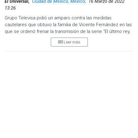
El Universal,
Ciudad de México, Mexico,
16 Marzo de 2022
13:26
Grupo Televisa pidió un amparo contra las medidas
cautelares que obtuvo la familia de Vicente Fernández en las
que se ordenó frenar la transmisión de la serie “El último rey,
el hijo del pueblo” sobre la vida del cantante y que fue
Leer más
estrenada este 14 de marzo.
La demanda fue radicada en el juzgado Décimo Séptimo de
Distrito en materia Administrativa de la Ciudad de México,
pero no ha sido admitida debido a que contiene diversas
imprecisiones que el juez ordenó aclarar, para lo cual la
televisora cuenta con cinco días.
EL UNIVERSAL informó que tanto un juez federal del estado
de Jalisco como el Instituto Mexicano de la Propiedad
Intelectual (IMPI) ordenaron a la televisora no transmitir la
serie ni difundirla por posibles violaciones a la Ley de
Derechos de Autor reclamadas por la familia del charro de
Huentitán, mote que también se prohibió a Televisa utilizar
para promocionar la bioserie.