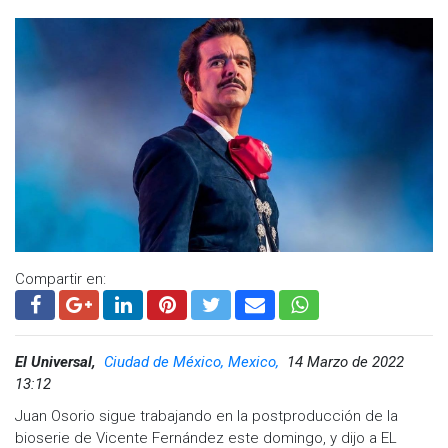
exclusivo e imagen, afectando el prestigio y reputación del
artista en paz descanse, se decretaron medidas por parte
de la autoridad judicial y seis más por el Instituto Mexicano
de Protección a la Propiedad Industrial”, se lee en los
papeles.
Sin embargo, la empresa Televisa informó que no recibió
notificación alguna de una autoridad y mantuvo en pie el
estreno.
Cuquita, esposa del cantante, no se quedó callada y
arremetió contra la empresa acusándola de querer lucrar
con la imagen del fallecido cantante.
Compartir en:
El último pronunciamiento lo realizó esta mañana, a través de
un video, y en él enfrentó a la empresa y expresó su
confianza en que la ley se cumpla; sin embargo, horas más
El Universal,
Ciudad de México, Mexico,
14 Marzo de 2022
tarde borró el clip.
13:12
"El último rey. El hijo del pueblo" arrancó con un concierto de
Juan Osorio sigue trabajando en la postproducción de la
Chente, y escenas que dramatizan el secuestro de Vicente
bioserie de Vicente Fernández este domingo, y dijo a EL