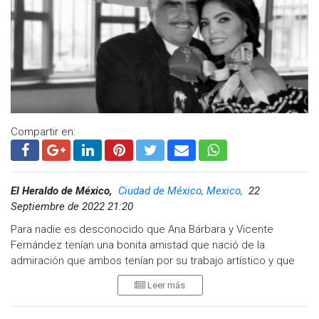
Compartir en:
El Heraldo de México,
Ciudad de México, Mexico,
22
Septiembre de 2022 21:20
Para nadie es desconocido que Ana Bárbara y Vicente
Fernández tenían una bonita amistad que nació de la
admiración que ambos tenían por su trabajo artístico y que
se fue forjando a lo largo de los años, por lo cual, resultó
Leer más
escandaloso que la propia intérprete de "Bandido" confesara
que "El Charro de Huentitán" no estaba interesado en tener