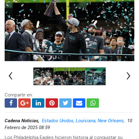
ganado un solo partido de postemporada.
Visita y accede a todo nuestro contenido |
www.cadenanoticias.com
| Twitter:
@cadena_noticias
|
Facebook:
@cadenanoticiasmx
| Instagram:
@cadenanoticiasmx
| TikTok:
@CadenaNoticias
|
Whatsapp:
@CadenaNoticias
| Telegram:
@CadenaNoticias
‹
›
Compartir en:
Cadena Noticias,
Estados Unidos, Louisiana, New Orleans,
10
Febrero de 2025 08:59
Los Philadelphia Eagles hicieron historia al conquistar su