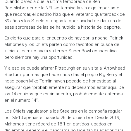
Cuando parecía que la última temporada de Ben
Roethlisberger de la NFL se terminaría sin algo importante
qué recordar, el destino hizo que el veterano quarterback de
39 años y los Steelers tengan la oportunidad de dar una de
esas sorpresas de las se ha nutrido la historia del deporte.
Es cierto que para el encuentro de hoy por la noche, Patrick
Mahomes y los Chiefs parten como favoritos en busca de
iniciar el camino hacia su tercer Super Bowl consecutivo,
pero siempre hay una oportunidad.
Y a eso se puede aferrar Pittsburgh en su visita al Arrowhead
Stadium, por más que hace unos días el propio Big Ben y el
head coach Mike Tomlin hayan pecado de honestidad al
asegurar que “probablemente no deberíamos estar aquí. De
los 14 equipos que están adentro, probablemente estemos
en el número 14”.
Los Chiefs vapulearon a los Steelers en la campaña regular
por 36-10 apenas el pasado 26 de diciembre. Desde 2019,
Mahomes tiene récord de 18-1 en partidos jugados en
diciembre y enero y el panorama no luce tan halagador para