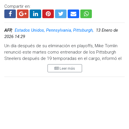
Compartir en:
AFP,
Estados Unidos, Pennsylvania, Pittsburgh,
13 Enero de
2026 14:29
Un día después de su eliminación en playoffs, Mike Tomlin
renunció este martes como entrenador de los Pittsburgh
Steelers después de 19 temporadas en el cargo, informó el
equipo de la NFL.
Leer más
Tomlin, de 53 años, estaba al frente de Pittsburgh desde
2007 y era el entrenador más longevo en un mismo banco de
la liga de futbol americano.
El técnico, que guió a los Steelers al título del Super Bowl de
2009, comunicó este martes a la franquicia su decisión de
apartarse del cargo.
"Durante nuestra reunión de hoy, el entrenador Tomlin me
informó que decidió dimitir como nuestro entrenador jefe"
, dijo