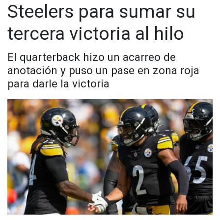
Steelers para sumar su
ante Tom Brady hace cuatro años.
tercera victoria al hilo
El quarterback hizo un acarreo de
anotación y puso un pase en zona roja
para darle la victoria
Un cambio de planes inesperado
Los Chiefs diseñaron su estrategia para frenar el juego
terrestre de Filadelfia, pero se vieron sorprendidos por un
ataque aéreo reinventado. La defensa de Vic Fangio fue