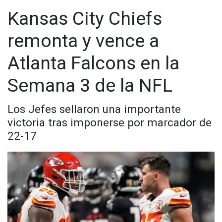
Visita y accede a todo nuestro contenido |
Kansas City Chiefs
Visita y accede a todo nuestro contenido |
www.cadenanoticias.com
| Twitter:
@cadena_noticias
|
www.cadenanoticias.com
| Twitter:
@cadena_noticias
|
Facebook:
@cadenanoticiasmx
| Instagram:
remonta y vence a
Facebook:
@cadenanoticiasmx
| Instagram:
@cadenanoticiasmx
| TikTok:
@CadenaNoticias
|
@cadenanoticiasmx
| TikTok:
@CadenaNoticias
|
Whatsapp:
@CadenaNoticias
| Telegram:
@CadenaNoticias
Atlanta Falcons en la
Whatsapp:
@CadenaNoticias
| Telegram:
@CadenaNoticias
Semana 3 de la NFL
Los Jefes sellaron una importante
victoria tras imponerse por marcador de
22-17