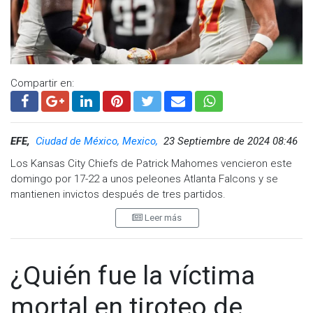
Compartir en:
EFE,
Ciudad de México, Mexico,
23 Septiembre de 2024 08:46
Los Kansas City Chiefs de Patrick Mahomes vencieron este
domingo por 17-22 a unos peleones Atlanta Falcons y se
mantienen invictos después de tres partidos.
Leer más
Dobles campeones de la NFL en los dos últimos años y a la
caza de un tercer Super Bowl consecutivo que nadie ha
conseguido antes, los Chiefs (3-0), que se han acostumbrado
a sufrir este curso, supieron recuperarse del arreón inicial de
¿Quién fue la víctima
los Falcons (1-2) y, aunque tuvieron que sudar hasta el final,
se llevaron un triunfo no muy brillante pero sin duda valioso
mortal en tiroteo de
de Atlanta.