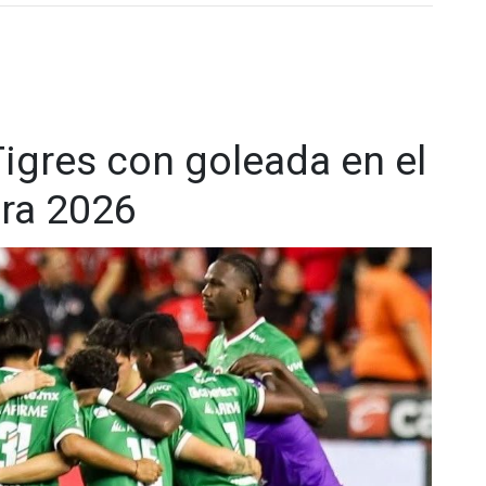
 desatar el festejo de la afición rojinegra.
igres con goleada en el
ura 2026
portunidad desde el manchón penal, luego de que el
notación con una destacada atajada a un cobro de Mourad
arte del compromiso.
stián Abreu suma seis puntos en dos jornadas, luego de
consolidando un arranque ideal en el campeonato. Mientras
manece en la parte baja de la clasificación tras sufrir su