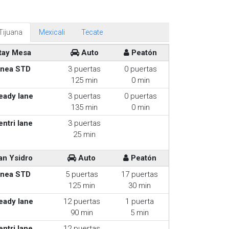
Tijuana
Mexicali
Tecate
tay Mesa
Auto
Peatón
inea STD
3 puertas
0 puertas
125 min
0 min
eady lane
3 puertas
0 puertas
135 min
0 min
entri lane
3 puertas
25 min
an Ysidro
Auto
Peatón
inea STD
5 puertas
17 puertas
125 min
30 min
eady lane
12 puertas
1 puerta
90 min
5 min
entri lane
12 puertas