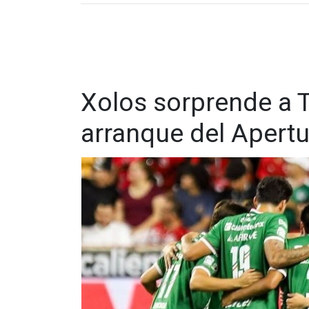
para darle los tres puntos al conjunto fronterizo y
Xolos sorprende a T
arranque del Apert
Antes del gol, Xolos había desperdiciado otra o
guardameta de León, Óscar García, evitara la a
Daoudi, manteniendo el empate durante buena p
Con este resultado, el equipo dirigido por Seba
haber derrotado también a Tigres en su debut, 
tanto, León continúa sin conocer la victoria y per