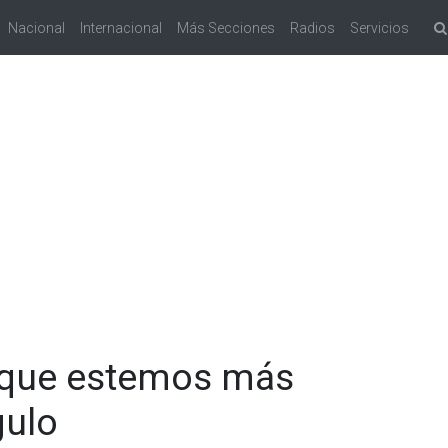
Nacional
Internacional
Más Secciones
Radios
Servicios
 que estemos más
gulo