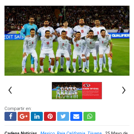
manera conjunta entre el club, el jugador y su representante”
,
informó la institución mediante un comunicado.
‹
›
Compartir en:
Cadena Noticias,
Mexico, Baja California, Tijuana,
25 Mayo de