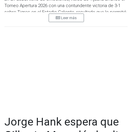
Torneo Apertura 2026 con una contundente victoria de 3-1
sobre Tigres en el Estadio Caliente, resultado que le permitió
Leer más
sumar sus primeros tres puntos del campeonato ante uno de
los equipos más fuertes de la Liga MX.
El conjunto fronterizo abrió el marcador al minuto 31, cuando
Ramiro Árciga aprovechó una asistencia de Yael Padilla para
vencer a Nahuel Guzmán con un disparo cruzado. Antes del
descanso, Tigres sufrió la expulsión de Rodrigo Aguirre tras
un altercado con jugadores rivales, dejando a su equipo con
diez hombres.
Jorge Hank espera que