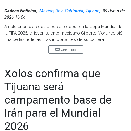
Cadena Noticias,
Mexico, Baja California, Tijuana,
09 Junio de
2026 16:04
A solo unos días de su posible debut en la Copa Mundial de
la FIFA 2026, el joven talento mexicano Gilberto Mora recibió
una de las noticias más importantes de su carrera
profesional.
Leer más
El Club Tijuana Xoloitzcuintles anunció la renovación de
contrato del mediocampista por tres años más, en lo que
calificó como el acuerdo contractual más importante
Xolos confirma que
otorgado a un jugador en la historia de la institución
fronteriza.
Tijuana será
Como parte del nuevo vínculo, Mora heredará el emblemático
campamento base de
dorsal número 10 del club, una distinción que la directiva
considera un reconocimiento a lo realizado hasta ahora y una
Irán para el Mundial
muestra de confianza en su proyección futura.
2026
“El acuerdo incluye un mecanismo de salida altamente
personalizado y claramente estructurado, desarrollado de