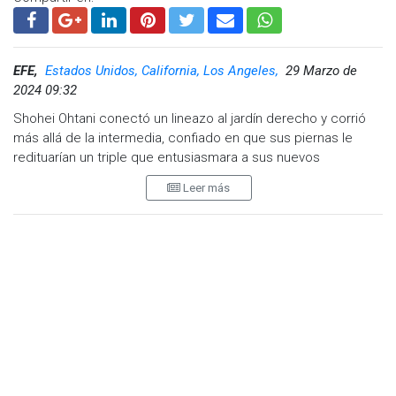
EFE,
Estados Unidos, California, Los Angeles,
29 Marzo de
2024 09:32
Shohei Ohtani conectó un lineazo al jardín derecho y corrió
más allá de la intermedia, confiado en que sus piernas le
redituarían un triple que entusiasmara a sus nuevos
seguidores, en su primer turno en el Dodger Stadium.
Leer más
El toletero japonés no se percató de que Mookie Betts se
había detenido enfrente de él en la antesala sino hasta que
era muy tarde para evitar que lo retiraran entre las
almohadillas.
"Él puede correr muy rápido pero tiene que entender que hay
también un tipo frente a él", dijo el manager Dave Roberts,
con una sonrisa.
Hay otro gran jugador detrás de Ohtani. Betts, el astro
asiático y Freddie Freeman encabezan el orden al bate.