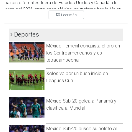
países diferentes fuera de Estados Unidos y Canadá a lo
largo del 2024, entre esos México, anunciaron hoy la Major
Leer más
League Baseball y la Asociación de Jugadores de la MLB.
Las mayores realizarán tres series de juegos internacionales
el año próximo. Una de dos duelos está prevista para el 8 y 9
Deportes
de junio, entre los Nueva York Mets y Philadelphia Phillies.
México Femenil conquista el oro en
Los Ángeles Dodgers y los San Diego Padres disputarán sus
los Centroamericanos y es
primeros encuentros de la próxima campaña regular en
tetracampeona
Corea del Sur, al enfrentarse en una serie inédita en Seúl el
20 y 21 de marzo.
Xolos va por un buen inicio en
Leagues Cup
Será la novena vez que las Grandes Ligas realicen un juego
internacional para inaugurar su campaña. Lo hicieron en 1999
en Monterrey, México. Tokio fue la sede en 2000, 2004, 2008,
2012 y 2019, mientras que San Juan, Puerto Rico, recibió el
México Sub-20 golea a Panamá y
encuentro de 2021 y Sydney, Australia, hizo lo propio en 2014.
clasifica al Mundial
Mientras que los Boston Red Sox y los Tampa Bay Rays
disputarán juegos de pretemporada en Santo Domingo,
México Sub-20 busca su boleto al
República Dominicana, el 9 y 10 de marzo.