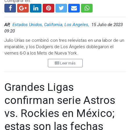
Compartir en:
Facebook:
@cadenanoticiasmx
| Instagram:
@cadenanoticiasmx
| TikTok:
@CadenaNoticias
|
Whatsapp:
@CadenaNoticias
|
AP,
Estados Unidos, California, Los Angeles,
15 Julio de 2023
09:20
Julio Urías se combinó con tres relevistas en una labor de un
imparable, y los Dodgers de Los Ángeles doblegaron el
viernes 6-0 a los Mets de Nueva York.
Leer más
El zurdo mexicano laboró seis entradas y toleró apenas un
doble de Brandon Nimmo, en el comienzo del juego.
Originalmente, se marcó ese batazo como jonrón.
Grandes Ligas
Mookie Betts pegó un sencillo productor con las bases
llenas y Freddie Freeman siguió con un doblete de dos
confirman serie Astros
anotaciones, luego que los Dodgers fueron mantenidos sin
hit por Justin Verlander (3-5) durante cuatro innings y un
vs. Rockies en México;
tercio, pese a gestionar seis boletos.
estas son las fechas
El venezolano Miguel Rojas agregó un sencillo productor en