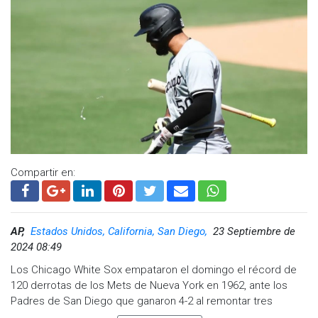
Manuel Kirk, padre del receptor: “Lo hice catcher para que le
cachara a Aranda. Eran inseparables”.
La escena de ayer en el All-Star Game fue mucho más que un
reconocimiento deportivo. Fue el resultado de una lucha
compartida contra los obstáculos de crecer en una de las
ciudades más violentas del mundo. Como contó Humberto
Aranda, padre de Jonathan, el béisbol fue originalmente una
vía para mantener a su hijo lejos del peligro. “Nunca
pensamos que llegaría a las Grandes Ligas. Queríamos
Compartir en:
alejarlo de la calle”, confesó.
AP,
Estados Unidos, California, San Diego,
23 Septiembre de
2024 08:49
Los Chicago White Sox empataron el domingo el récord de
120 derrotas de los Mets de Nueva York en 1962, ante los
Padres de San Diego que ganaron 4-2 al remontar tres
carreras en el octavo inning, coronado por un imponente