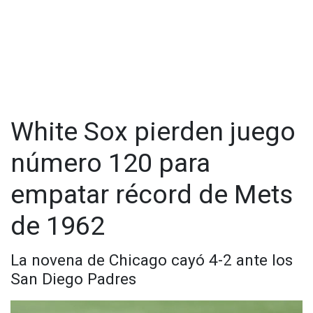
compartieron una promesa de vida hecha a fuerza de swings
y sueños.
White Sox pierden juego
número 120 para
empatar récord de Mets
de 1962
La novena de Chicago cayó 4-2 ante los
San Diego Padres
Ambos comenzaron su amistad cuando apenas eran niños.
Alejandro se convirtió en catcher, en parte, para recibir los
lanzamientos de su amigo Jonathan. Así lo recuerda Juan