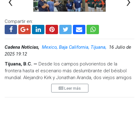
‹
›
Compartir en:
Cadena Noticias,
Mexico, Baja California, Tijuana,
16 Julio de
2025 19:12
Tijuana, B.C. —
Desde los campos polvorientos de la
frontera hasta el escenario más deslumbrante del béisbol
mundial. Alejandro Kirk y Jonathan Aranda, dos viejos amigos
nacidos y forjados en Tijuana, hicieron historia ayer al
Leer más
representar juntos a la Liga Americana en el Juego de
Estrellas de las Grandes Ligas.
El momento es inédito: dos tijuanenses, compañeros desde
la infancia, vistiendo el uniforme de las estrellas. Kirk,
receptor de los Toronto Blue Jays, y Aranda, primera base de
los Tampa Bay Rays, compartieron más que una alineación: