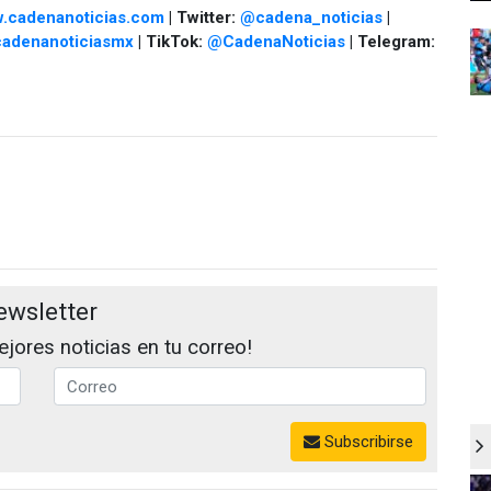
.cadenanoticias.com
| Twitter:
@cadena_noticias
|
adenanoticiasmx
| TikTok:
@CadenaNoticias
| Telegram:
ewsletter
jores noticias en tu correo!
Subscribirse