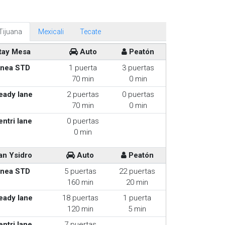
Tijuana
Mexicali
Tecate
tay Mesa
Auto
Peatón
inea STD
1 puerta
3 puertas
70 min
0 min
eady lane
2 puertas
0 puertas
70 min
0 min
entri lane
0 puertas
0 min
an Ysidro
Auto
Peatón
inea STD
5 puertas
22 puertas
160 min
20 min
eady lane
18 puertas
1 puerta
120 min
5 min
entri lane
7 puertas