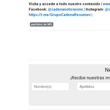
Visita y accede a todo nuestro contenido |
www
Facebook:
@cadenanoticiasmx
| Instagram:
@c
https://t.me/GrupoCadenaResumen
|
partidos de NFL
N
¡Recibe nuestras me