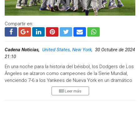
una remontada que parecía imposible hace apenas 48 horas.
Visita y accede a todo nuestro contenido |
www.cadenanoticias.com
| Twitter:
@cadena_noticias
|
Compartir en:
Facebook:
@cadenanoticiasmx
| Instagram:
@cadenanoticiasmx
| TikTok:
@CadenaNoticias
|
Whatsapp:
@CadenaNoticias
| Telegram:
@CadenaNoticias
Cadena Noticias,
United States, New York,
30 Octubre de 2024
21:10
En una noche para la historia del béisbol, los Dodgers de Los
Ángeles se alzaron como campeones de la Serie Mundial,
venciendo 7-6 a los Yankees de Nueva York en un dramático
y cerrado juego en el Yankee Stadium. La victoria significa el
Leer más
octavo campeonato en la historia de la franquicia y el
segundo en cinco años, alejando los fantasmas y dudas que
los habían perseguido en las últimas temporadas.
Este campeonato llega en un contexto especial para los
Dodgers. En 2020, conquistaron el título en una atípica
temporada recortada a 60 juegos debido a la pandemia, lo
que en su momento generó críticas y asteriscos sobre la