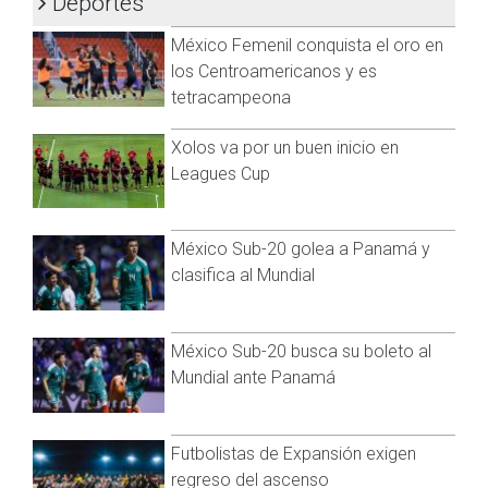
Deportes
https://t.me/GrupoCadenaResumen
|
En el sexto juego de la serie, vuelven a Houston, al igual que
México Femenil conquista el oro en
el séptimo y definitivo , si es que se llega a esa instancia; ahí
es donde buscarán su segundo título mundial.
los Centroamericanos y es
tetracampeona
Visita y accede a todo nuestro contenido |
www.cadenanoticias.com
| Twitter:
@cadena_noticias
|
Xolos va por un buen inicio en
Facebook:
@cadenanoticiasmx
| Instagram:
Leagues Cup
@cadenanoticiasmx
| TikTok:
@CadenaNoticias
| Telegram:
https://t.me/GrupoCadenaResumen
|
México Sub-20 golea a Panamá y
clasifica al Mundial
México Sub-20 busca su boleto al
Mundial ante Panamá
Futbolistas de Expansión exigen
regreso del ascenso