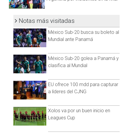
CLASIFICACIÓN DE JUGADORES CON MÁS PARTIDOS EN
LOS MUNDIALES:
Notas más visitadas
Lionel Messi (Argentina): 26 partidos (3 en 2006, 5 en 2010, 7
México Sub-20 busca su boleto al
en 2014, 4 en 2018 y 7 en 2022).
Mundial ante Panamá
Lothar Matthäus (Alemania): 25 partidos (2 en 1982, 7 en 1986,
7 en 1990, 5 en 1994 y 4 en 1998).
México Sub-20 golea a Panamá y
Miroslav Klose (Alemania): 24 partidos (7 en 2002, 7 en 2006, 5
clasifica al Mundial
en 2010 y 5 en 2014).
Paolo Maldini (Italia): 23 partidos (7 en 1990, 7 en 1994, 5 en
EU ofrece 100 mdd para capturar
1998 y 4 en 2002).
a líderes del CJNG
Diego Armando Maradona (Argentina): 21 partidos (5 en 1982,
7 en 1986, 7 en 1990 y 2 en 1994).
Xolos va por un buen inicio en
Uwe Seeler (Alemania): 21 partidos (5 en 1958, 4 en 1962, 6
Leagues Cup
en 1966 y 6 en 1970).