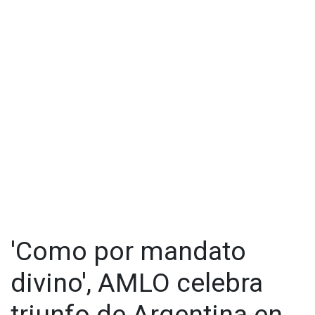
Selección de Marruecos en el Mundial, “Es genial ver a África
brillando”.
'Como por mandato
divino', AMLO celebra
triunfo de Argentina en