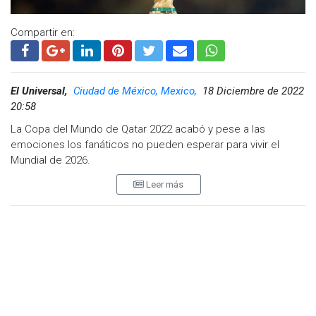
Compartir en:
El Universal,
Ciudad de México, Mexico,
18 Diciembre de 2022
20:58
La Copa del Mundo de Qatar 2022 acabó y pese a las
emociones los fanáticos no pueden esperar para vivir el
Mundial de 2026.
Leer más
El próximo Mundial tendrá como sede Canadá, Estados
Unidos y México. En territorio nacional, Ciudad de México,
Monterrey y Guadalajara son las ciudades donde se
realizarán los partidos.
La fecha de inicio sería el 8 de junio de 2026 y concluiría el
viernes 3 de julio del mismo año.
¿Cuándo y cómo comprar los boletos para el Mundial de