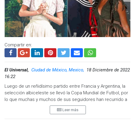
boletos más costosos fueron de mil 200 dólares, mientras
que los más económicos alcanzaron los 205 dólares.
Compartir en:
El Universal,
Ciudad de México, Mexico,
18 Diciembre de 2022
16:22
Luego de un reñidísimo partido entre Francia y Argentina, la
selección albiceleste se llevó la Copa Mundial de Futbol, por
lo que muchas y muchos de sus seguidores han recurrido a
sus redes sociales para celebrar el tercer campeonato del
Leer más
equipo argentino, una de ellas fue Florinda Meza que, con una
divertida publicación, en la que llamó “Tesoro” a Lionel Messi,
para aplaudir el triunfo de la Scaloneta.