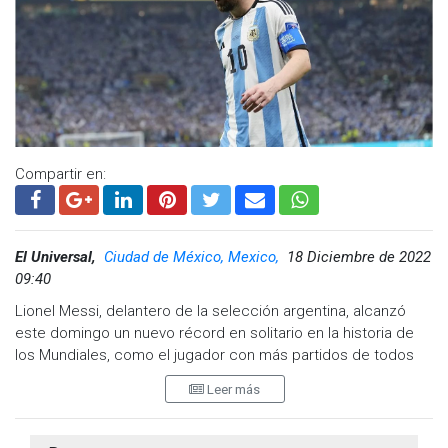
Tras el hecho, el presidente argentino, Alberto Fernández,
agradeció a su homólogo mexicano y le reiteró su amistad
por siempre.
Compartir en:
El Universal,
Ciudad de México, Mexico,
18 Diciembre de 2022
09:40
Lionel Messi, delantero de la selección argentina, alcanzó
este domingo un nuevo récord en solitario en la historia de
los Mundiales, como el jugador con más partidos de todos
los tiempos en el torneo, con 26, al rebasar al alemán Lothar
Leer más
Matthäus en la final de este domingo contra Francia en el
estadio de Lusail.