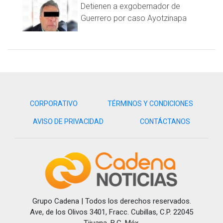
Wladyslaw Zmuda (Polonia): 21 partidos (7 en 1974, 6 en 1980,
Detienen a exgobernador de
7 en 1984 y 1 en 1986).
Guerrero por caso Ayotzinapa
Cafú (Brasil): 20 partidos (3 en 1994, 6 en 1998, 7 en 2002 y 4
en 2006).
Philipp Lahm (Alemania): 20 partidos (7 en 2006, 6 en 2010 y 7
en 2014).
Grzegorz Lato (Polonia): 20 partidos (7 en 1974, 6 en 1978 y 7
en 1982).
CORPORATIVO
TÉRMINOS Y CONDICIONES
Javier Mascherano (Argentina): 20 partidos (5 en 2006, 4 en
AVISO DE PRIVACIDAD
CONTÁCTANOS
2010, 7 en 2014 y 4 en 2018).
Bastian Schweinsteiger (Alemania): 20 partidos (7 en 2006, 7
en 2010 y 6 en 2014).
Grupo Cadena | Todos los derechos reservados.
Ave, de los Olivos 3401, Fracc. Cubillas, C.P. 22045