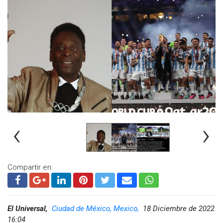
foto en la que Lionel Messi está disfrazado de Quico, uno de
las figuras más recordadas y queridas de “El chavo del ocho”,
en el que la actriz interpretada a Doña Florinda, la mamá de
este personaje, acompañada de un mensaje en que llama al
jugador como “Tesoro”.
La actriz escribió:
“¡Muy bien jugado, Tesoro, eres el mejor del mundo!
Felicidades a todos mis amados argentinos de la bonita
vecindad virtual”.
¡Muy bien jugado, Tesoro, eres el mejor del mundo!
‹
›
Felicidades a todos mis amados argentinos de la bonita
vecindad virtual 🌟
@fundacionmessi
pic.twitter.com/uiml7a9y9V
Compartir en:
— Florinda Meza (@FlorindaMezaCH)
December 18, 2022
Hasta el momento, la publicación ya cuenta con miles de
reacciones y comentarios, pues cabe recordar que la
El Universal,
Ciudad de México, Mexico,
18 Diciembre de 2022
población argentina es una de las que más llegó a sintonizar
16:04