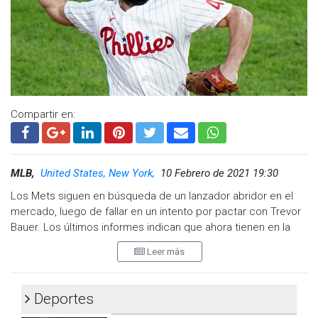
Compartir en:
MLB,
United States, New York,
10 Febrero de 2021 19:30
Los Mets siguen en búsqueda de un lanzador abridor en el
mercado, luego de fallar en un intento por pactar con Trevor
Bauer. Los últimos informes indican que ahora tienen en la
mira a otro ganador del Cy Young de la Liga Nacional.
Leer más
Andy Martino, de SNY, publicó un informe que indica que
Nueva York está teniendo conversaciones con el ex as de
Deportes
los Cachorros y Filis, Jake Arrieta – al mismo tiempo que
consideran sus opciones con el agente libre James Paxton.