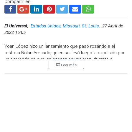
Compartir en:
El Universal,
Estados Unidos, Missouri, St. Louis,
27 Abril de
2022 16:05
Yoan López hizo un lanzamiento que pasó rozándole el
rostro a Nolan Arenado, quien se llevó luego la expulsión por
un altercado en que las bancas se vaciaron, durante el
Leer más
encuentro que los Cardenales de San Luis ganaron el
miércoles 10-5 a los Mets de Nueva York. La frustración de
los Mets, constantemente golpeados por pitcheos en lo que
va de esta temporada, estalló en el juego. Arenado se
embasó cuatro veces y produjo tres carreras por San Luis
antes del conato de riña en el octavo episodio.
J.D. Davis, bateador de Nueva York, se marchó en la parte
alta del octavo episodio, cuando fue golpeado en el pie
izquierdo por un lanzamiento del dominicano Génesis
Cabrera. Fue el 19no pelotazo a un jugador de los Mets en