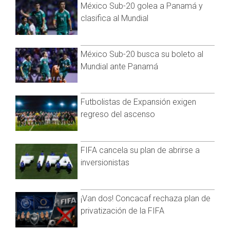
México Sub-20 golea a Panamá y
Paxton puede devengar un contrato mayor, como señala
clasifica al Mundial
Martino, pese a que Arrieta cuenta con una carrera más
laureada. Aunque las fortalezas de Arrieta son generar
roletazos y contacto suave, su tasa de ponches ha
México Sub-20 busca su boleto al
disminuido considerablemente. En el 2020, su 16.8% de
Mundial ante Panamá
abanicados estuvo en el foso entre los lanzadores abridores.
Las lesiones de Paxton generan interrogantes sobre su
Futbolistas de Expansión exigen
producción a futuro, pero cuando está en salud, ha
regreso del ascenso
demostrado una mayor habilidad de generar swings fallidos
que Arrieta.
FIFA cancela su plan de abrirse a
inversionistas
¡Van dos! Concacaf rechaza plan de
privatización de la FIFA