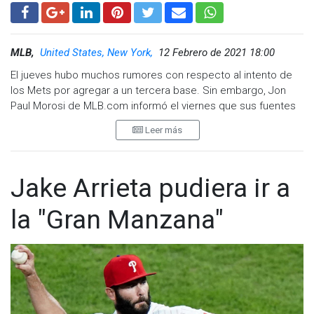
MLB,
United States, New York,
12 Febrero de 2021 18:00
El jueves hubo muchos rumores con respecto al intento de
los Mets por agregar a un tercera base. Sin embargo, Jon
Paul Morosi de MLB.com informó el viernes que sus fuentes
no creen que se concrete un cambio por Kris Bryant ni por
Leer más
Matt Chapman.
El jueves por la tarde, Andy Martino de SNY informó qué los
Mets y los Cachorros habían reanudado las pláticas sobre
Jake Arrieta pudiera ir a
Bryant. Las partes habían conversado al respecto al principio
del invierno, pero no sucedió nada.
la "Gran Manzana"
El jueves por la noche, Craig Carton y Evan Roberts de WFAN
informaron que los Mets habían estado en contacto con
Oakland sobre Chapman.