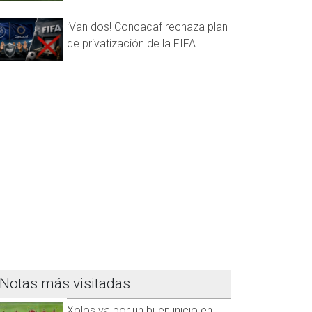
¡Van dos! Concacaf rechaza plan
de privatización de la FIFA
Notas más visitadas
Xolos va por un buen inicio en