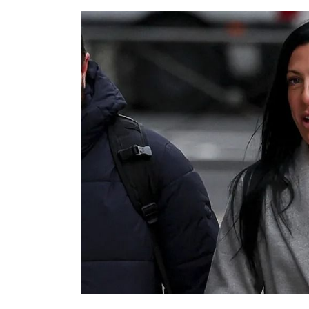
Artistas, iconos, titanes, líderes, innovadores 
inscribió a los seleccionados este año.
Los tres latinoamericanos fueron designados en 
viuda del líder opositor ruso Alexei Navalni.
La actriz estadounidense América Ferrera, de raí
pioneros de este año.
Más de una docena de artistas también fueron incl
Dua Lipa, Jeffrey Wright, Kylie Minogue, Fantasia 
Randolph, Colman Domingo, Dev Patel, y Alex Ede
Los íconos de la moda, las artes visuales y litera
Anderson, entre otros, así como figuras de los m
Jean Carroll.
El director de Microsoft, Satya Nadella, y el ma
están en la lista por tercera vez.
El fundador de Studio Ghibli, Hayao Miyazaki; el ac