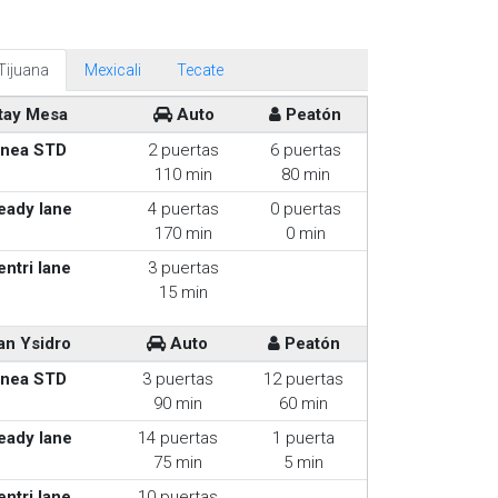
Tijuana
Mexicali
Tecate
tay Mesa
Auto
Peatón
inea STD
2 puertas
6 puertas
110 min
80 min
eady lane
4 puertas
0 puertas
170 min
0 min
entri lane
3 puertas
15 min
an Ysidro
Auto
Peatón
inea STD
3 puertas
12 puertas
90 min
60 min
eady lane
14 puertas
1 puerta
75 min
5 min
entri lane
10 puertas