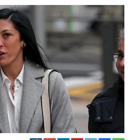
y pioneros son las etiquetas bajo las que la revista
la categoría de líderes, que encabeza Yulia Navalnaya,
ces hondureñas, fue elegida para encabezar la lista de los
uidos, entre ellos Sofia Coppola, Elliot Page, Burna Boy,
Barrino, Taraji P. Henson, Maya Rudolph, Da'Vine Joy
lman, entre otros.
rias incluyen a Jenny Holzer, Tory Burch y Jonathan
edios y periodistas como Kelly Ripa, Connie Walker y E.
riscal de campo de los Kansas City Chiefs, Patrick Mahomes,
tor Michael J. Fox; la actriz Taraji P. Henson; el