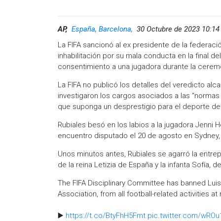
AP,
España, Barcelona,
30 Octubre de 2023 10:14
La FIFA sancionó al ex presidente de la federaci
inhabilitación por su mala conducta en la final d
consentimiento a una jugadora durante la ceremo
La FIFA no publicó los detalles del veredicto alc
investigaron los cargos asociados a las “norma
que suponga un desprestigio para el deporte del f
Rubiales besó en los labios a la jugadora Jenni H
encuentro disputado el 20 de agosto en Sydney, 
Unos minutos antes, Rubiales se agarró la entrep
de la reina Letizia de España y la infanta Sofía, d
The FIFA Disciplinary Committee has banned Luis 
Association, from all football-related activities at
▶️
https://t.co/BtyFhH5Fmt
pic.twitter.com/wRO