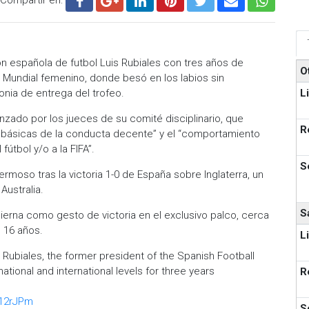
ón española de futbol Luis Rubiales con tres años de
O
el Mundial femenino, donde besó en los labios sin
L
nia de entrega del trofeo.
anzado por los jueces de su comité disciplinario, que
R
s básicas de la conducta decente” y el “comportamiento
útbol y/o a la FIFA”.
S
ermoso tras la victoria 1-0 de España sobre Inglaterra, un
Australia.
S
ierna como gesto de victoria en el exclusivo palco, cerca
e 16 años.
L
Rubiales, the former president of the Spanish Football
 national and international levels for three years
R
u12rJPm
S