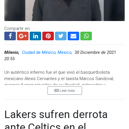
Compartir en:
Milenio,
Ciudad de México, Mexico,
30 Diciembre de 2021
20:55
Un auténtico infierno fue el que vivió el basquetbolista
mexicano Alexis Cervantes y el taxista Marcos Sandoval,
quienes fueron privados de su libertad, golpeados y
Leer más
retenidos después de que éste saliera de disputar un
partido. Ahora, el reportero Carlos Jiménez presentó un
video en donde el deportista aparece dando un discurso
bajo amenaza.
Lakers sufren derrota
En las imágenes se muestra a Cervantes, sentado y atado de
ante Celtics en el
las manos por detrás de una silla, portando una sudadera gris