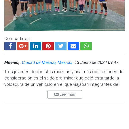
Compartir en:
Milenio,
Ciudad de México, Mexico,
13 Junio de 2024 09:47
Tres jóvenes deportistas muertas y una más con lesiones de
consideración es el saldo preliminar que dejó esta tarde la
volcadura de un vehículo en el que viajaban integrantes del
equipo femenil de baloncesto del municipio de Santa Cruz
Leer más
Itundujia, en la región de la Mixteca de Oaxaca.
De acuerdo con reportes de autoridades municipales, los
hechos ocurrieron alrededor de las 13:40 horas de este
miércoles en inmediaciones de la agencia Santiago El
Mesón, perteneciente al municipio de San Andrés Cabecera