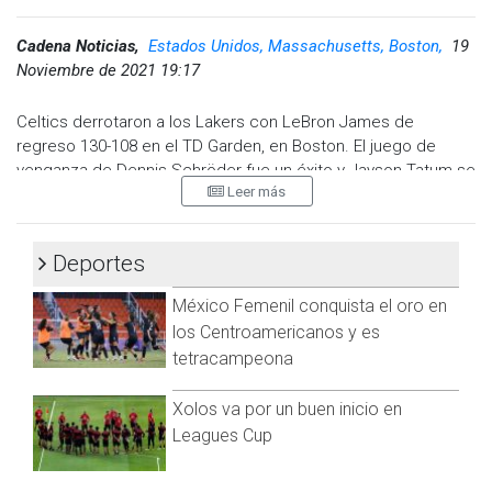
Cadena Noticias,
Estados Unidos, Massachusetts, Boston,
19
Noviembre de 2021 19:17
Celtics derrotaron a los Lakers con LeBron James de
regreso 130-108 en el TD Garden, en Boston. El juego de
venganza de Dennis Schröder fue un éxito y Jayson Tatum se
Leer más
vió espectacular.
Lakers se ponen con récord perdedor por segunda vez en la
temporada, un 8-9 que despierta alarmas, aunque se le
Deportes
puede atribuir a los partidos sin LeBron y su ausencia por
México Femenil conquista el oro en
lesión.
los Centroamericanos y es
Con la victoria de hoy, los Celtics se ponen 8-8 y sin Jaylen
tetracampeona
Brown jugando demostraron ser mucho mejores, Tatum es la
súper estrella que más necesitan, es difícil perder si anota 37
Xolos va por un buen inicio en
puntos en buena eficiencia del campo y jugadores como
Leagues Cup
Smart y Schröder hacen su trabajo con buen nivel.
Visita y accede a todo nuestro contenido |