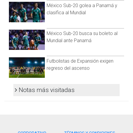
www.cadenanoticias.com
| Twitter:
@cadena_noticias
|
México Sub-20 golea a Panamá y
Facebook:
@cadenanoticiasmx
| Instagram:
clasifica al Mundial
@cadena_noticias
| TikTok:
@CadenaNoticias
| Telegram:
https://t.me/GrupoCadenaResumen
|
México Sub-20 busca su boleto al
Mundial ante Panamá
Futbolistas de Expansión exigen
regreso del ascenso
Notas más visitadas
¿Qué pasó con Alexis Cervantes, el basquetbolista