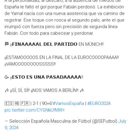
A la personalidad, al descaro, a la ausencia de miedos de
España le faltó el gol porque Fabián perdonó. La exhibición
de Yamal nacía con una nueva asistencia que va camino de
registrar. Ese toque con rosca al segundo palo, ante el que
irrumpió con fuerza pero sin precisión de segunda línea
Fabián. Con todo para cabecear y perdonar.
🏁 ¡¡𝗙𝗜𝗡𝗔𝗔𝗔𝗔𝗔𝗟 𝗗𝗘𝗟 𝗣𝗔𝗥𝗧𝗜𝗗𝗢 EN MÚNICH!!
¡¡ESTAMOOOOOS EN LA FINAL DE LA EUROCOOOOPAAAA!!
¡¡VAMOOOOOOOOSSSSS!!
🥳 ¡¡𝗘𝗦𝗧𝗢 𝗘𝗦 𝗨𝗡𝗔 𝗣𝗔𝗦𝗔𝗗𝗔𝗔𝗔𝗔𝗔!!
🎶 ¡¡SÍ, SÍ, SÍ!! ¡¡NOS VAMOS A BERLÍN!! 🎶
🇪🇸 🆚 🇫🇷 | 2-1 | 90+6’
#VamosEspaña
|
#EURO2024
pic.twitter.com/CYGNkUfMXH
— Selección Española Masculina de Fútbol (@SEFutbol)
July
9, 2024