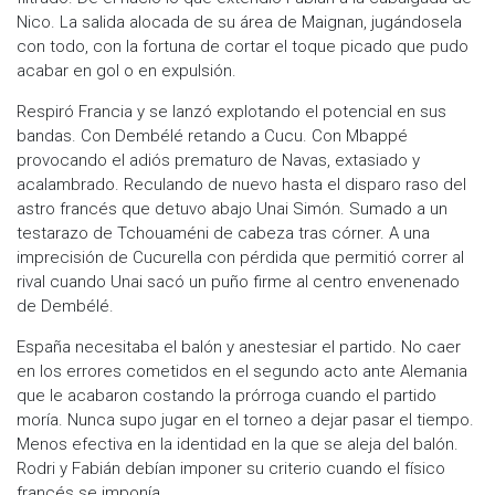
Nico. La salida alocada de su área de Maignan, jugándosela
con todo, con la fortuna de cortar el toque picado que pudo
acabar en gol o en expulsión.
Respiró Francia y se lanzó explotando el potencial en sus
bandas. Con Dembélé retando a Cucu. Con Mbappé
provocando el adiós prematuro de Navas, extasiado y
acalambrado. Reculando de nuevo hasta el disparo raso del
astro francés que detuvo abajo Unai Simón. Sumado a un
testarazo de Tchouaméni de cabeza tras córner. A una
imprecisión de Cucurella con pérdida que permitió correr al
rival cuando Unai sacó un puño firme al centro envenenado
de Dembélé.
España necesitaba el balón y anestesiar el partido. No caer
en los errores cometidos en el segundo acto ante Alemania
que le acabaron costando la prórroga cuando el partido
moría. Nunca supo jugar en el torneo a dejar pasar el tiempo.
Menos efectiva en la identidad en la que se aleja del balón.
Rodri y Fabián debían imponer su criterio cuando el físico
francés se imponía.