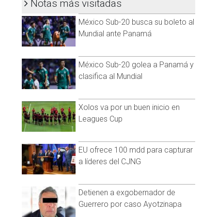
Notas más visitadas
Briseño, Ricardo Marín y el propio Chicharito, posando con el
mítico número 14 aparecen en el video publicado en redes
México Sub-20 busca su boleto al
sociales.
Mundial ante Panamá
Más tarde, Javier Hernández también compartió un mensaje
en sus redes sociales: "mi casa, mi familia, mi equipo, mi
todo. ¡Nos vemos pronto!".
México Sub-20 golea a Panamá y
clasifica al Mundial
Mi casa, mi familia, mi equipo, mi todo. Nos vemos pronto!
@Chivas
pic.twitter.com/GhMtucRGul
Xolos va por un buen inicio en
— Javier “Chicharito” Hernandez (@CH14_)
January 24, 2024
Leagues Cup
Este fichaje representa una oportunidad para volver a
destacar como delantero dentro del futbol mexicano, pero
antes, Hernández deberá recuperarse de su lesión.
EU ofrece 100 mdd para capturar
a líderes del CJNG
Con las Chivas, Hernández marcó un total de 29 goles en 79
partidos, desde su debut en 2006 contra el Necaxa. Aportó
nueve asistencias y disputó un total de 3 mil 858 minutos.
Detienen a exgobernador de
Guerrero por caso Ayotzinapa