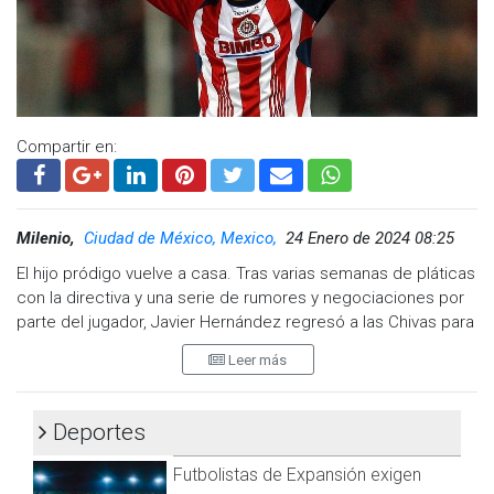
Compartir en:
Milenio,
Ciudad de México, Mexico,
24 Enero de 2024 08:25
El hijo pródigo vuelve a casa. Tras varias semanas de pláticas
con la directiva y una serie de rumores y negociaciones por
parte del jugador, Javier Hernández regresó a las Chivas para
disputar el torneo Clausura 2024 de la Liga MX.
Leer más
Chicharito vuelve al futbol mexicano luego de que se
deslindara por completo del LA Galaxy, equipo con el cual
Deportes
disputó su último partido el pasado 8 de junio del 2023 frente
al Real Salt Lake. Esa vez salió de cambio en el minuto 24
Futbolistas de Expansión exigen
tras sufrir una rotura de ligamento cruzado anterior en la