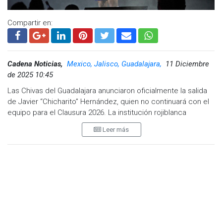
Compartir en:
Cadena Noticias,
Mexico, Jalisco, Guadalajara,
11 Diciembre
de 2025 10:45
Las Chivas del Guadalajara anunciaron oficialmente la salida
de Javier “Chicharito” Hernández, quien no continuará con el
equipo para el Clausura 2026. La institución rojiblanca
despidió al histórico delantero con un emotivo mensaje
Leer más
difundido en sus redes sociales, cerrando así su segunda
etapa con el club que lo vio nacer futbolísticamente.
A través de su cuenta oficial en X, el Rebaño Sagrado publicó
un mensaje acompañado de una carta dedicada al atacante:
“¡#GRAC14S POR SIEMPRE PORTAR CON ORGULLO LA
ROJIBLANCA, @CH14_!”
, escribió el club, haciendo referencia
al icónico número del jugador.