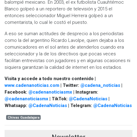
balompié mexicano. En 2003, el ex futbolista Cuauhtémoc
Blanco golpeó a un reportero de televisión y 2015 el
entonces seleccionador Miguel Herrera golpeó a un
comentarista, lo cual le costó el puesto.
A eso se suman actitudes de desprecio a los periodistas
como la del argentino Ricardo Lavolpe, quien dejaba a los
comunicadores en el sol antes de atenderlos cuando era
seleccionador y la de los directivos que pocas veces
facilitan entrevistas con jugadores y en algunas ocasiones ni
siquiera garantizan la calidad de internet en los estadios.
Visita y accede a todo nuestro contenido |
www.cadenanoticias.com
| Twitter:
@cadena_noticias
|
Facebook:
@cadenanoticiasmx
| Instagram:
@cadenanoticiasmx
| TikTok:
@CadenaNoticias
|
Whatsapp:
@CadenaNoticias
| Telegram:
@CadenaNoticias
Chivas Guadalajara
Newsletter