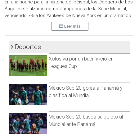
@cadenanoticiasmx
| TikTok:
@CadenaNoticias
|
En una noche para la historia del béisbol, los Dodgers de Los
Whatsapp:
@CadenaNoticias
| Telegram:
@CadenaNoticias
Ángeles se alzaron como campeones de la Serie Mundial,
venciendo 7-6 a los Yankees de Nueva York en un dramático
y cerrado juego en el Yankee Stadium. La victoria significa el
Leer más
octavo campeonato en la historia de la franquicia y el
segundo en cinco años, alejando los fantasmas y dudas que
los habían perseguido en las últimas temporadas.
Deportes
Este campeonato llega en un contexto especial para los
Xolos va por un buen inicio en
Dodgers. En 2020, conquistaron el título en una atípica
Leagues Cup
temporada recortada a 60 juegos debido a la pandemia, lo
que en su momento generó críticas y asteriscos sobre la
legitimidad del triunfo. Sin embargo, este 2024, la franquicia
México Sub-20 golea a Panamá y
demuestra su calidad en una temporada regular y
clasifica al Mundial
postemporada completas, reafirmando su posición como
uno de los equipos más dominantes de la MLB.
YOUR 2024
#WORLDSERIES
CHAMPIONS: THE LOS ANGELES
México Sub-20 busca su boleto al
@DODGERS
!
#CHAMPS
pic.twitter.com/vM0EmzOfR4
Mundial ante Panamá
— MLB (@MLB)
October 31, 2024