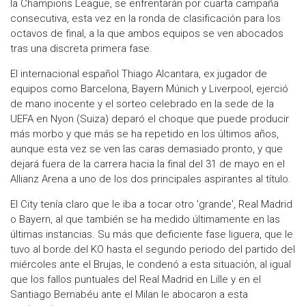
la Champions League, se enfrentarán por cuarta campaña
consecutiva, esta vez en la ronda de clasificación para los
octavos de final, a la que ambos equipos se ven abocados
tras una discreta primera fase.
El internacional español Thiago Alcantara, ex jugador de
equipos como Barcelona, Bayern Múnich y Liverpool, ejerció
de mano inocente y el sorteo celebrado en la sede de la
UEFA en Nyon (Suiza) deparó el choque que puede producir
más morbo y que más se ha repetido en los últimos años,
aunque esta vez se ven las caras demasiado pronto, y que
dejará fuera de la carrera hacia la final del 31 de mayo en el
Allianz Arena a uno de los dos principales aspirantes al título.
El City tenía claro que le iba a tocar otro 'grande', Real Madrid
o Bayern, al que también se ha medido últimamente en las
últimas instancias. Su más que deficiente fase liguera, que le
tuvo al borde del KO hasta el segundo periodo del partido del
miércoles ante el Brujas, le condenó a esta situación, al igual
que los fallos puntuales del Real Madrid en Lille y en el
Santiago Bernabéu ante el Milan le abocaron a esta