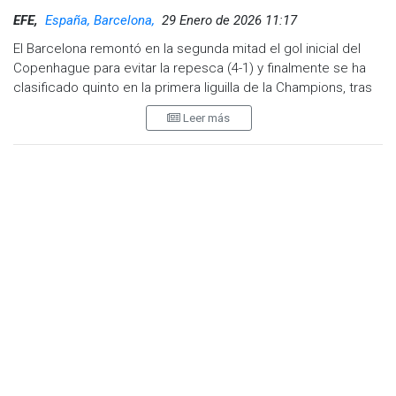
EFE,
España, Barcelona,
29 Enero de 2026 11:17
El Barcelona remontó en la segunda mitad el gol inicial del
Copenhague para evitar la repesca (4-1) y finalmente se ha
clasificado quinto en la primera liguilla de la Champions, tras
un partido en el que los de Hansi Flick fueron de menos a
Leer más
más.
Fue la primera gran noche en el nuevo Camp Nou, a pesar de
las dudas que despertó el Barça en el primer tiempo, en la
que se vio sorprendido de salida y le costó reaccionar.
El peor de los escenarios que imaginó Hansi Flick se produjo
nada más empezar. Con una alineación poco común, con
Dani Olmo en el doble pivote con Eric Garcia, y Fermín de
mediapunta, el temor del técnico alemán se reflejó con tan
solo cuatro minutos jugados.
Pidió mantener la portería a cero y en una indecisión, el
Copenhague cazó al Barça cuando intentaba construir.
Elyounoussi dio un buen pase a Dadason, que batió a Joan