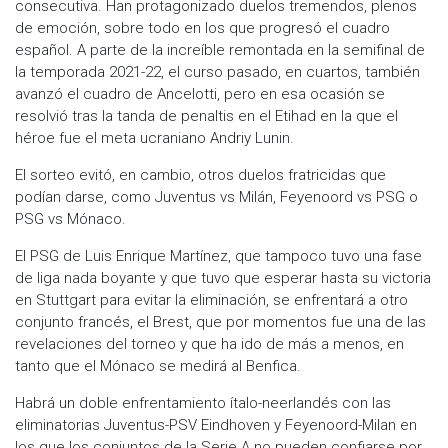
consecutiva. Han protagonizado duelos tremendos, plenos
de emoción, sobre todo en los que progresó el cuadro
español. A parte de la increíble remontada en la semifinal de
la temporada 2021-22, el curso pasado, en cuartos, también
avanzó el cuadro de Ancelotti, pero en esa ocasión se
resolvió tras la tanda de penaltis en el Etihad en la que el
héroe fue el meta ucraniano Andriy Lunin.
El sorteo evitó, en cambio, otros duelos fratricidas que
podían darse, como Juventus vs Milán, Feyenoord vs PSG o
PSG vs Mónaco.
El PSG de Luis Enrique Martínez, que tampoco tuvo una fase
de liga nada boyante y que tuvo que esperar hasta su victoria
en Stuttgart para evitar la eliminación, se enfrentará a otro
conjunto francés, el Brest, que por momentos fue una de las
revelaciones del torneo y que ha ido de más a menos, en
tanto que el Mónaco se medirá al Benfica.
Habrá un doble enfrentamiento ítalo-neerlandés con las
eliminatorias Juventus-PSV Eindhoven y Feyenoord-Milan en
los que los conjuntos de la Serie A no pueden confiarse por