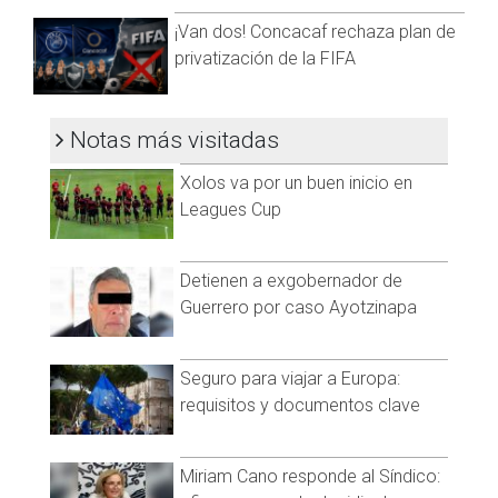
emociones de las deportistas. Protejámoslas", pidió la
Visita y accede a todo nuestro contenido |
residente desde hace décadas en Estados Unidos, pero
¡Van dos! Concacaf rechaza plan de
www.cadenanoticias.com
| Twitter:
@cadena_noticias
|
siempre muy pendiente de apoyar a las gimnastas de su
privatización de la FIFA
Facebook:
@cadenanoticiasmx
| Instagram:
país.
@cadenanoticiasmx
| TikTok:
@CadenaNoticias
|
Whatsapp:
@CadenaNoticias
| Telegram:
@CadenaNoticias
Notas más visitadas
Xolos va por un buen inicio en
Leagues Cup
Detienen a exgobernador de
Guerrero por caso Ayotzinapa
Seguro para viajar a Europa:
requisitos y documentos clave
Miriam Cano responde al Síndico: