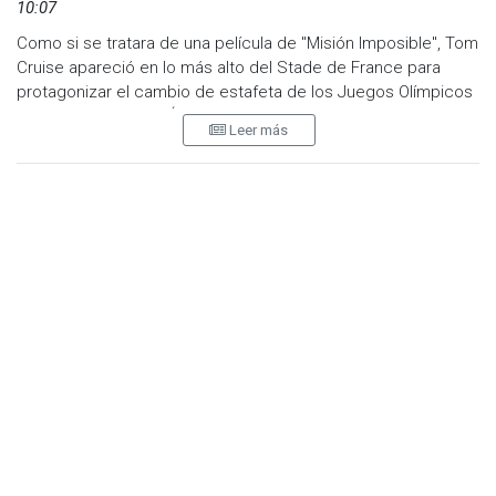
10:07
Como si se tratara de una película de "Misión Imposible", Tom
Cruise apareció en lo más alto del Stade de France para
protagonizar el cambio de estafeta de los Juegos Olímpicos
de París 2024 a Los Ángeles 2028.
Leer más
Las luces y cámaras lo enfocaron, él saltó al vacío para caer
entre los atletas que protagonizaban la clausura de la justa
veraniega.
En el escenario que simulaba los cinco continentes ya lo
esperaba la gimnasta Simone Biles con la bandera olímpica.
“Su misión” era llevar este símbolo hasta Los Ángeles, así que
subió a una motocicleta con la que salió del inmueble para
“llegar” hasta Estados Unidos.
Su casa “Hollywood” cambió las icónicas letras por los aros
olímpicos para que todos se enteren que los mejores atletas
tendrán una película olímpica en 2028.
Este estandarte llegó hasta las calurosas playas de Los