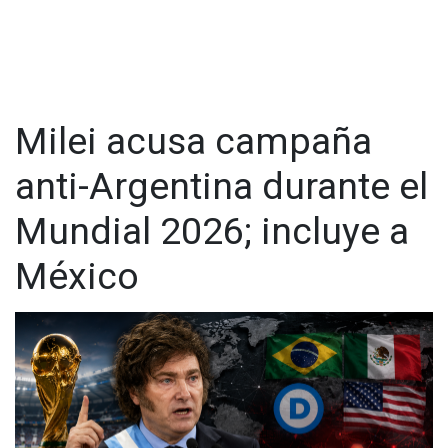
Visita y accede a todo nuestro contenido |
www.cadenanoticias.com
| Twitter:
@cadena_noticias
|
Facebook:
@cadenanoticiasmx
| Instagram:
@cadenanoticiasmx
| TikTok:
@CadenaNoticias
|
Whatsapp:
@CadenaNoticias
| Telegram:
@CadenaNoticias
Milei acusa campaña
anti-Argentina durante el
Mundial 2026; incluye a
México