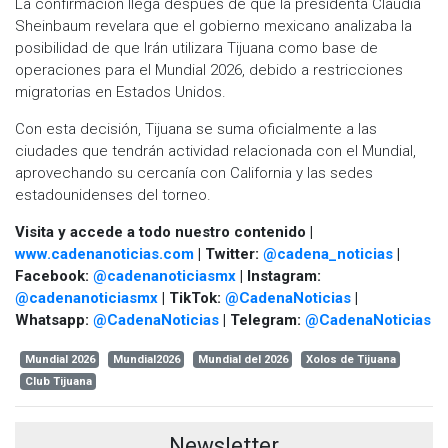
La confirmación llega después de que la presidenta Claudia
Sheinbaum revelara que el gobierno mexicano analizaba la
posibilidad de que Irán utilizara Tijuana como base de
operaciones para el Mundial 2026, debido a restricciones
migratorias en Estados Unidos.
Con esta decisión, Tijuana se suma oficialmente a las
ciudades que tendrán actividad relacionada con el Mundial,
aprovechando su cercanía con California y las sedes
estadounidenses del torneo.
Visita y accede a todo nuestro contenido |
www.cadenanoticias.com
| Twitter:
@cadena_noticias
|
Facebook:
@cadenanoticiasmx
| Instagram:
@cadenanoticiasmx
| TikTok:
@CadenaNoticias
|
Whatsapp:
@CadenaNoticias
| Telegram:
@CadenaNoticias
Mundial 2026
Mundial2026
Mundial del 2026
Xolos de Tijuana
Club Tijuana
Newsletter