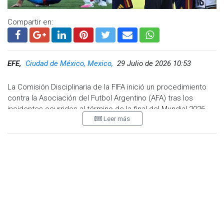
Compartir en:
EFE,
Ciudad de México, Mexico,
29 Julio de 2026 10:53
La Comisión Disciplinaria de la FIFA inició un procedimiento
contra la Asociación del Futbol Argentino (AFA) tras los
incidentes ocurridos al término de la final del Mundial 2026
Leer más
contra España en el estadio MetLife de Nueva Jersey
(Estados Unidos).
Según informó el organismo, basándose en el informe del
instructor de ética designado, se ha iniciado un
procedimiento disciplinario contra los jugadores argentinos
Nahuel Molina y Leandro Paredes y contra el miembro del
cuerpo técnico de la selección albiceleste Roberto Fabián
Ayala.
Asimismo, también sobre el futbolista español Gavi.