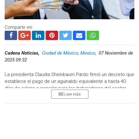
Compartir en:
Cadena Noticias,
Ciudad de México, Mexico,
07 Noviembre de
2025 09:32
La presidenta Claudia Sheinbaum Pardo firmó un decreto que
establece el pago de un aguinaldo equivalente a hasta 40
días de salario o pensión para los trabajadores del sector
Leer más
público federal. La medida, publicada el 4 de noviembre de
2025 en el Diario Oficial de la Federación (DOF), busca
fortalecer la economía de las familias mexicanas al cierre del
año.
De acuerdo con el documento, la Secretaría de Hacienda y
Crédito Público (SHCP) será la encargada de emitir los