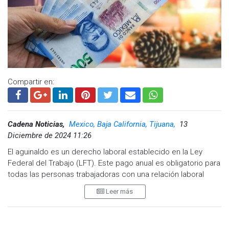
www.cadenanoticias.com
| Twitter:
@cadena_noticias
|
Facebook:
@cadenanoticiasmx
| Instagram:
@cadenanoticiasmx
| TikTok:
@CadenaNoticias
|
Whatsapp:
@CadenaNoticias
| Telegram:
@CadenaNoticias
Compartir en:
Cadena Noticias,
Mexico, Baja California, Tijuana,
13
Diciembre de 2024 11:26
El aguinaldo es un derecho laboral establecido en la Ley
Federal del Trabajo (LFT). Este pago anual es obligatorio para
todas las personas trabajadoras con una relación laboral
subordinada a un patrón. Incluso si un empleado no ha
Leer más
trabajado durante todo el año, tiene derecho a recibir una
parte proporcional del aguinaldo correspondiente al tiempo
que ha laborado.