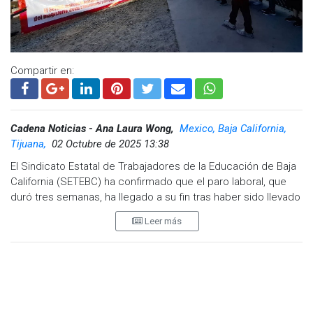
laborado durante 2025.
Visita y accede a todo nuestro contenido |
www.cadenanoticias.com
| Twitter:
@cadena_noticias
|
Facebook:
@cadenanoticiasmx
| Instagram:
Compartir en:
@cadenanoticiasmx
| TikTok:
@CadenaNoticias
|
Whatsapp:
@CadenaNoticias
| Telegram:
@CadenaNoticias
Cadena Noticias - Ana Laura Wong,
Mexico, Baja California,
Tijuana,
02 Octubre de 2025 13:38
El Sindicato Estatal de Trabajadores de la Educación de Baja
California (SETEBC) ha confirmado que el paro laboral, que
duró tres semanas, ha llegado a su fin tras haber sido llevado
a cabo en diferentes municipios del estado. La decisión fue
Leer más
comunicada oficialmente este 1 de octubre de 2025
mediante un comunicado dirigido a los miembros del
sindicato y a la comunidad educativa.
Según el documento, durante las últimas semanas, los
miembros del sindicato realizaron acciones para exigir