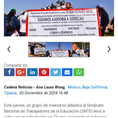
Visita y accede a todo nuestro contenido |
www.cadenanoticias.com
| Twitter:
@cadena_noticias
|
Facebook:
@cadenanoticiasmx
| Instagram:
@cadenanoticiasmx
| TikTok:
@CadenaNoticias
|
Whatsapp:
@CadenaNoticias
| Telegram:
@CadenaNoticias
‹
›
Compartir en:
Cadena Noticias - Ana Laura Wong,
Mexico, Baja California,
Tijuana,
05 Diciembre de 2024 16:48
Este jueves, un grupo de maestros afiliados al Sindicato
Nacional de Trabajadores de la Educación (SNTE) llevó a
cabo una manifestación en Tijuana, exigiendo al gobierno