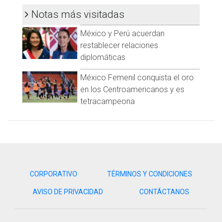
para recuperar lo que consideran un atropello a sus
derechos laborales y económicos.
Notas más visitadas
Visita y accede a todo nuestro contenido |
México y Perú acuerdan
www.cadenanoticias.com
| Twitter:
@cadena_noticias
|
restablecer relaciones
Facebook:
@cadenanoticiasmx
| Instagram:
diplomáticas
@cadenanoticiasmx
| TikTok:
@CadenaNoticias
|
Whatsapp:
@CadenaNoticias
| Telegram:
@CadenaNoticias
México Femenil conquista el oro
en los Centroamericanos y es
tetracampeona
CORPORATIVO
TÉRMINOS Y CONDICIONES
AVISO DE PRIVACIDAD
CONTÁCTANOS