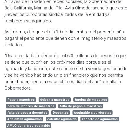
A través de un vídeo en redes sociales, la Gobernadora de
Baja California, Marina del Pilar Ávila Olmeda, anunció que este
jueves los burócratas sindicalizados de la entidad ya
recibieron su aguinaldo.
Así mismo, dijo que el día 10 de diciembre del presente año
pagará el pendiente que tienen con el magisterio y maestros
jubilados.
"Una cantidad alrededor de mil 600 millones de pesos lo que
se tiene que cubrir en los próximos días porque es el
aguinaldo y la nómina, este recurso se ha venido gestionando
y se ha venido haciendo un plan financiero que nos permita
cubrir hacer, frente a estos últimos días del año", detalló la
Gobernadora.
Pago a maestros
deben a maestros
huelga de maestros
paro de labores de maestros
falta de pagos a maestros
falta de pago a docentes
Docentes
Aguinaldo a burócratas
Adelantan aguinaldos
calcular aguinaldo
recorte de aguinaldos
AMLO donará su aguinaldo