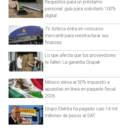
Requisitos para un préstamo
Visita y accede a todo nuestro contenido |
personal: guía para solicitarlo 100%
www.cadenanoticias.com
| Twitter:
@cadena_noticias
|
digital
Facebook:
@cadenanoticiasmx
| Instagram:
@cadenanoticiasmx
| TikTok:
@CadenaNoticias
|
TV Azteca entra en concurso
Whatsapp:
@CadenaNoticias
| Telegram:
@CadenaNoticias
mercantil para reestructurar sus
finanzas
Lo que afecta que tus proveedores
Fernando Lugo Oliva, director de una telesecundaria, enfatizó
te fallen: La garantía Grupak
que el ISSSTECALI fue fundado por el magisterio y no por la
burocracia, lo que refuerza su demanda de que se paguen
las cuotas que han sido descontadas de sus salarios. "Está
México eleva al 50% impuesto a
fechoría de, según ellos, revalorizar al magisterio, pero en
apuestas en línea en paquete fiscal
cambio nos están atacando. Los maestros están al borde de
2026
la quiebra porque nos descuentan cada vez más impuestos",
señaló Lugo.
Grupo Elektra ha pagado casi 14 mil
millones de pesos al SAT
Los docentes también lamentaron que algunos de sus
colegas se han visto obligados a buscar trabajos adicionales