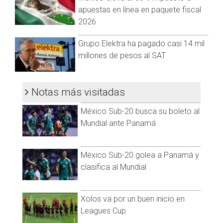
impuesto estatal.
apuestas en línea en paquete fiscal
2026
“El escenario es una posible inflación o un desempleo, por lo
que las empresas deben estar preparadas para mitigar estos
Grupo Elektra ha pagado casi 14 mil
impactos”, advirtió.
millones de pesos al SAT
Visita y accede a todo nuestro contenido |
www.cadenanoticias.com
| Twitter:
@cadena_noticias
|
Facebook:
@cadenanoticiasmx
| Instagram:
Notas más visitadas
@cadenanoticiasmx
| TikTok:
@CadenaNoticias
| Telegram:
https://t.me/GrupoCadenaResumen
|
México Sub-20 busca su boleto al
Mundial ante Panamá
México Sub-20 golea a Panamá y
clasifica al Mundial
Xolos va por un buen inicio en
Leagues Cup