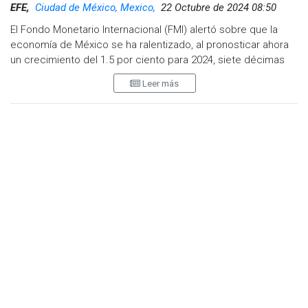
EFE,
Ciudad de México, Mexico,
22 Octubre de 2024 08:50
El Fondo Monetario Internacional (FMI) alertó sobre que la
economía de México se ha ralentizado, al pronosticar ahora
un crecimiento del 1.5 por ciento para 2024, siete décimas
por debajo del 2.2 por ciento que calculaba en sus
Leer más
previsiones del mes de julio pasado.
Estas nuevas previsiones del FMI, que forman parte de su
informe de Perspectivas Económicas Globales (WEO, por sus
iniciales en inglés), también reducen, en este caso en tres
décimas, el crecimiento previsto para el PIB de México en
2025, hasta situarlo en 1.3 por ciento.
"La actividad se está desacelerando. A pesar de una política
fiscal expansiva, el crecimiento se está ralentizando (...) en
parte por las restricciones de capacidad vinculantes y por
una política monetaria restrictiva", expuso la entidad.
La pasada semana, el FMI emitió el reporte preliminar tras
concluir con una misión en México como parte del artículo IV
del organismo para monitorear la situación de los países que