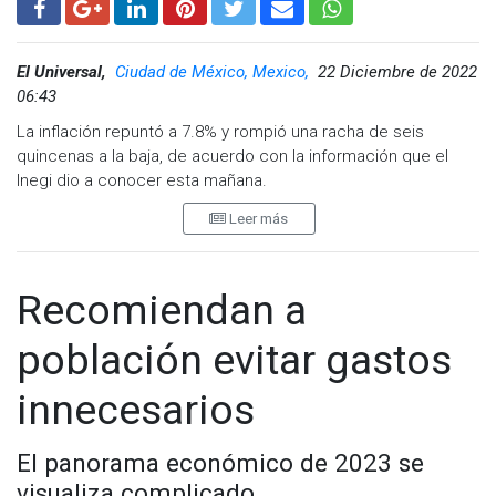
El Universal,
Ciudad de México, Mexico,
22 Diciembre de 2022
06:43
La inflación repuntó a 7.8% y rompió una racha de seis
quincenas a la baja, de acuerdo con la información que el
Inegi dio a conocer esta mañana.
Leer más
Se trata del primer repunte inflacionario tras alcanzar un pico
de 8.8% en la segunda mitad de agosto y comenzar a
disminuir a partir de entonces.
Recomiendan a
La inflación es conocida como el impuesto de los pobres
por dañar más a quienes menos tienen.
población evitar gastos
La carestía no había sido superior a 7% en una primera
innecesarios
quincena de diciembre desde hace 22 años.
El informe de este jueves se encontró casi en línea con lo
El panorama económico de 2023 se
previsto por las 30 instituciones financieras consultadas por
visualiza complicado.
CitiBanamex esta semana.