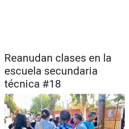
Reanudan clases en la
escuela secundaria
Por su parte, Isabel, madre de un alumno en segundo grado
técnica #18
de secundaria, señaló que ya ha invertido aproximadamente
3,000 pesos en útiles escolares, incluyendo 12 libretas de
200 pesos cada una, además de lapiceros, plumas, plumones
y una calculadora, que le sirven para unos tres meses. La
madre mencionó que, en años anteriores, el gasto había sido
mayor, principalmente por la compra de uniformes y el
cambio de nivel educativo.