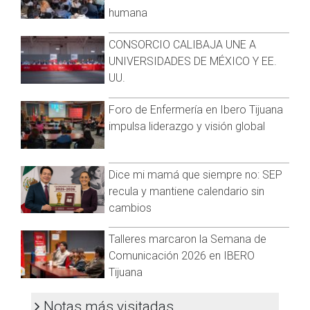
El calendario del ciclo escolar 2022-2023 marca que las
humana
vacaciones de invierno duran por lo menos dos semanas
para todas las escuelas que están afiliadas a la SEP.
CONSORCIO CALIBAJA UNE A
UNIVERSIDADES DE MÉXICO Y EE.
Del 19 al 30 de diciembre, los estudiantes gozarán de un
periodo vacacional. Además del 2 al 6 de enero se realizará
UU.
el Taller Intensivo de Formación Continua para Docentes
Nuevos Planes y Programas de Estudio.
Foro de Enfermería en Ibero Tijuana
impulsa liderazgo y visión global
Será hasta el 9 de enero cuando los estudiantes regresen
oficialmente a clases. Los profesores deben incorporarse a
los planteles escolares a partir del lunes 2 de enero.
Dice mi mamá que siempre no: SEP
recula y mantiene calendario sin
cambios
Talleres marcaron la Semana de
Comunicación 2026 en IBERO
Tijuana
Notas más visitadas