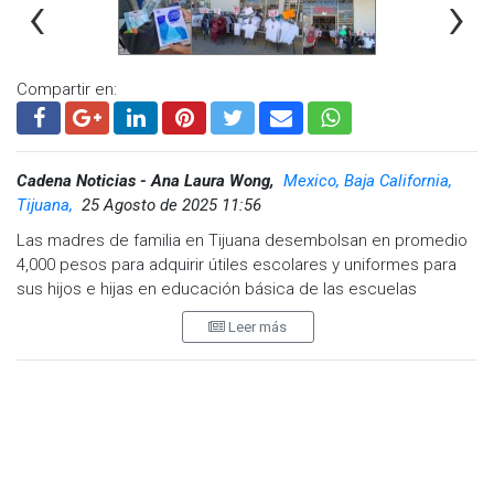
‹
›
Compartir en:
Cadena Noticias - Ana Laura Wong,
Mexico, Baja California,
Tijuana,
25 Agosto de 2025 11:56
Las madres de familia en Tijuana desembolsan en promedio
4,000 pesos para adquirir útiles escolares y uniformes para
sus hijos e hijas en educación básica de las escuelas
públicas, según revelan testimonios recabados en la región.
Leer más
La señora Melanie, madre de una niña en escuela pública,
informó que ha comprado solo la mochila hasta ahora, pero
estima gastar alrededor de mil pesos en útiles como libretas,
colores y otros materiales escolares. Ella ha buscado
opciones más económicas en papelerías y centros de
distribución para reducir el gasto total.