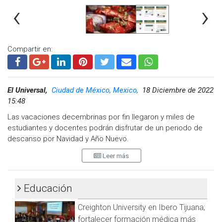
‹
›
atención estatal (686) 5-20-05-00 para solicitar información o
realizar reportes en caso de anomalías registradas en los
centros escolares.
Compartir en:
El Universal,
Ciudad de México, Mexico,
18 Diciembre de 2022
15:48
Las vacaciones decembrinas por fin llegaron y miles de
estudiantes y docentes podrán disfrutar de un periodo de
descanso por Navidad y Año Nuevo.
Leer más
De acuerdo con el calendario SEP, de la Secretaría de
Educación Pública, el periodo vacacional inicia este lunes 19
de diciembre, luego de que el viernes fue el último día de
Educación
clases de este 2022.
Creighton University en Ibero Tijuana;
¿Cuándo duran las vacaciones decembrinas?
fortalecer formación médica más