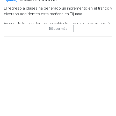
Tijuana,
13 Abril de 2026 09:07
El regreso a clases ha generado un incremento en el tráfico y
diversos accidentes esta mañana en Tijuana.
En uno de los incidentes, un vehículo tipo pickup se impactó
Leer más
en la esquina de la calle Segunda y Avenida de Las Aguas en
la colonia Villa Fontana. Según testigos, el vehículo derrapó
debido al pavimento húmedo y el exceso de velocidad, lo
que provocó el choque.
Por otra parte, el cierre parcial del Bulevar Alberto Limón
Padilla, a la altura de la colonia Diez de Mayo, por obras en
curso, dejó solo un carril habilitado en dirección a la Mesa de
Otay. Esta situación ha provocado un tráfico lento en la zona,
afectando la movilidad de los conductores.
En otro incidente, un vehículo cayó a la canalización en
Bulevar Los Olivos Norte, luego de ser impactado por otra
unidad cuando intentaba incorporarse a la vía a la altura del
fraccionamiento Paseo de Santa María. El conductor
responsable se dio a la fuga tras el accidente, que