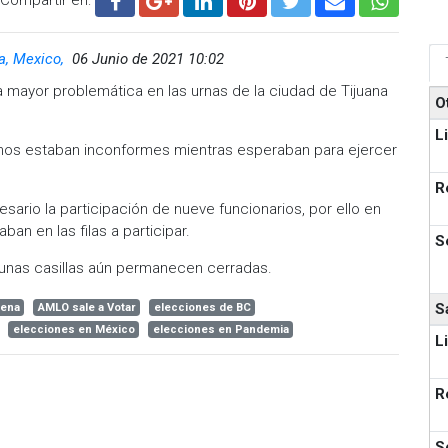
ia, Mexico,
06 Junio de 2021 10:02
la mayor problemática en las urnas de la ciudad de Tijuana
O
L
adanos estaban inconformes mientras esperaban para ejercer
R
esario la participación de nueve funcionarios, por ello en
ban en las filas a participar.
S
lgunas casillas aún permanecen cerradas.
S
ena
AMLO sale a Votar
elecciones de BC
elecciones en México
elecciones en Pandemia
L
R
S