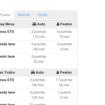
Tijuana
Mexicali
Tecate
tay Mesa
Auto
Peatón
inea STD
2 puertas
6 puertas
110 min
70 min
eady lane
5 puertas
0 puertas
140 min
0 min
entri lane
3 puertas
20 min
an Ysidro
Auto
Peatón
inea STD
5 puertas
17 puertas
150 min
60 min
eady lane
6 puertas
1 puerta
125 min
5 min
entri lane
15 puertas