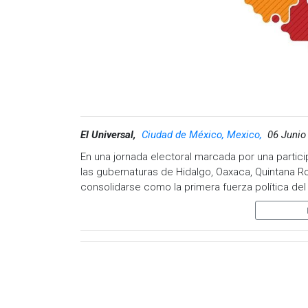
El Universal,
Ciudad de México, Mexico,
06 Junio
En una jornada electoral marcada por una parti
las gubernaturas de Hidalgo, Oaxaca, Quintana Ro
consolidarse como la primera fuerza política del p
La alianza Va por México, formada por los partido
y de la Revolución Democrática (PRD), logró el 
Aguascalientes y Durango, de acuerdo con los con
En punto de las 18:00 horas, los partidos, así com
haciendo oídos sordos al llamado que por la mañ
Córdova, quien les pidió esperar la información d