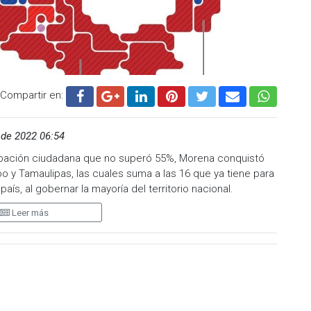
Compartir en:
 de 2022 06:54
cipación ciudadana que no superó 55%, Morena conquistó
o y Tamaulipas, las cuales suma a las 16 que ya tiene para
aís, al gobernar la mayoría del territorio nacional.
Leer más
s Acción Nacional (PAN), Revolucionario Institucional (PRI)
triunfo de su candidata y candidato común en
teos rápidos del Instituto Nacional Electoral (INE).
o las y los candidatos, salieron a proclamar sus triunfos,
ana hizo el consejero presidente del INE, Lorenzo
e la autoridad electoral “antes de proclamar victorias