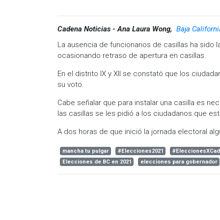
Cadena Noticias - Ana Laura Wong,
Baja Californ
La ausencia de funcionarios de casillas ha sido 
ocasionando retraso de apertura en casillas.
En el distrito IX y XII se constató que los ciud
su voto.
Cabe señalar que para instalar una casilla es nec
las casillas se les pidió a los ciudadanos que esta
A dos horas de que inició la jornada electoral a
mancha tu pulgar
#Elecciones2021
#EleccionesXCad
Elecciones de BC en 2021
elecciones para gobernador