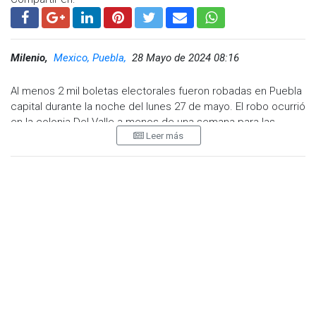
Milenio,
Mexico, Puebla,
28 Mayo de 2024 08:16
Al menos 2 mil boletas electorales fueron robadas en Puebla
capital durante la noche del lunes 27 de mayo. El robo ocurrió
en la colonia Del Valle a menos de una semana para las
Leer más
elecciones del próximo 2 de junio, mientras que el hurto fue
inmediatamente denunciado ante la Fiscalía General del
Estado (FGE) de Puebla.
La papelería corresponde a la elección de gobernador en
Puebla y a presidente municipal de la capital, siendo en total
dos cajas que contenían cerca de las 2 mil boletas con la
designación respectiva.
Pese a que el cargamento de boletas electorales inició en
Puebla desde el pasado 9 de mayo, fue hasta este lunes
cuando el Instituto Nacional Electoral (INE) dio inicio a la
entrega de más de 8 mil paquetes de papelería electoral que