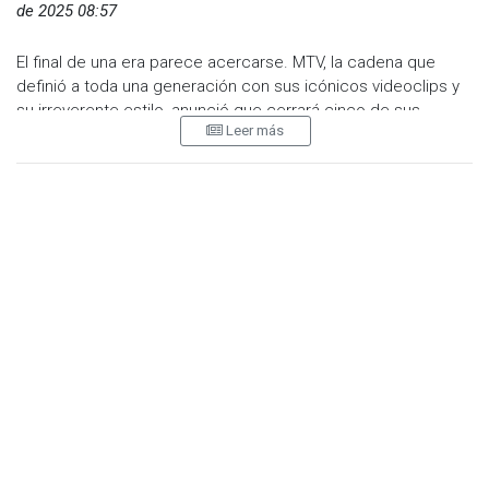
de 2025 08:57
El final de una era parece acercarse. MTV, la cadena que
definió a toda una generación con sus icónicos videoclips y
su irreverente estilo, anunció que cerrará cinco de sus
Leer más
canales musicales el 31 de diciembre de 2025. La decisión
forma parte de la reestructuración de Paramount Skydance
Corporation, la nueva empresa resultante de la fusión entre
Skydance Media y Paramount Global, que busca fortalecer
sus plataformas de streaming como Paramount+ y Pluto TV.
Los canales que desaparecerán serán MTV Music, MTV 80’s,
MTV 90’s, Club MTV y MTV Live, todos dedicados a la
programación musical 24/7. En cambio, MTV HD, el canal
principal, continuará al aire con su programación centrada en
reality shows como Jersey Shore, The Osbournes y The
Challenge.
Aunque el anuncio ha generado confusión entre los fans,
México no será afectado por el cierre, al menos por ahora.
La medida aplicará únicamente en Reino Unido e Irlanda, con