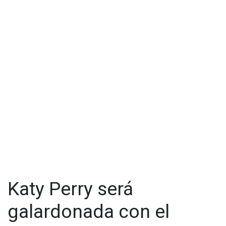
planes futuros para replicarla en Europa, Australia y Brasil.
Paramount aún no ha hecho declaraciones sobre lo que
ocurrirá en Estados Unidos o América Latina.
Katy Perry será
galardonada con el