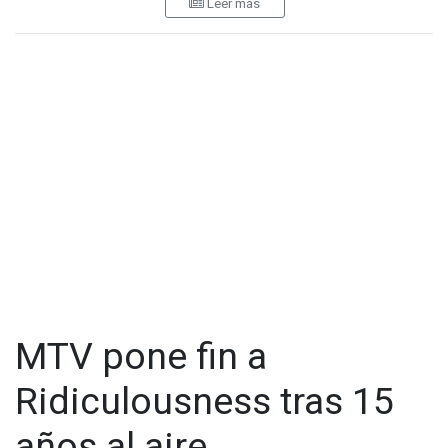
Leer más
de operar de manera definitiva en distintos países, cerrando
un ciclo que marcó a generaciones enteras desde la década
de los ochenta.
MTV nació como una propuesta revolucionaria que colocó al
videoclip en el centro de la industria musical. En una época
previa a internet, el canal se convirtió en una plataforma
esencial para artistas emergentes y consolidados, además
de un punto de encuentro para audiencias jóvenes que
encontraban en la música una forma de identidad y expresión
cultural.
MTV pone fin a
Ridiculousness tras 15
años al aire