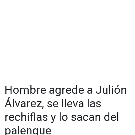
arresto ocurrió a las 16:05 horas en la carretera federal
Escárcega-Villahermosa, a la altura del entronque 18 de
Marzo y Sabancuy. Policías estatales inspeccionaron la
camioneta en la que viajaban los cuatro hombres, la cual
tenía reporte de robo.
Hombre agrede a Julión
Álvarez, se lleva las
rechiflas y lo sacan del
palenque