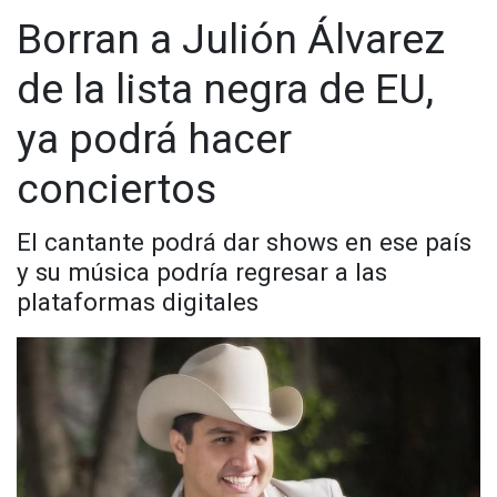
Borran a Julión Álvarez
de la lista negra de EU,
ya podrá hacer
conciertos
El cantante podrá dar shows en ese país
Una publicación compartida por Soy Julión Álvarez🤠 (@lospasosdejulion)
y su música podría regresar a las
plataformas digitales
Visita y accede a todo nuestro contenido |
www.cadenanoticias.com
| Twitter:
@cadena_noticias
|
Facebook:
@cadenanoticiasmx
| Instagram:
@cadenanoticiasmx
| TikTok:
@CadenaNoticias
| Telegram:
https://t.me/GrupoCadenaResumen
|