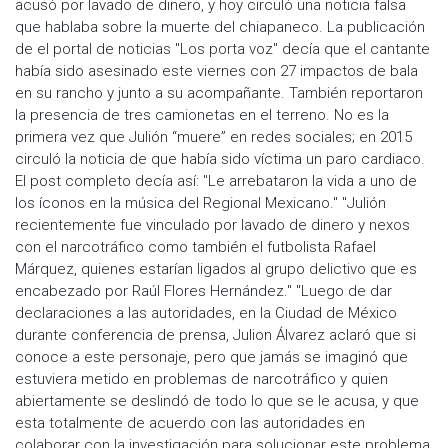
acusó por lavado de dinero, y hoy circuló una noticia falsa
que hablaba sobre la muerte del chiapaneco. La publicación
de el portal de noticias "Los porta voz" decía que el cantante
había sido asesinado este viernes con 27 impactos de bala
en su rancho y junto a su acompañante. También reportaron
la presencia de tres camionetas en el terreno. No es la
primera vez que Julión “muere” en redes sociales; en 2015
circuló la noticia de que había sido víctima un paro cardiaco.
El post completo decía así: "Le arrebataron la vida a uno de
los íconos en la música del Regional Mexicano." "Julión
recientemente fue vinculado por lavado de dinero y nexos
con el narcotráfico como también el futbolista Rafael
Márquez, quienes estarían ligados al grupo delictivo que es
encabezado por Raúl Flores Hernández." "Luego de dar
declaraciones a las autoridades, en la Ciudad de México
durante conferencia de prensa, Julion Álvarez aclaró que si
conoce a este personaje, pero que jamás se imaginó que
estuviera metido en problemas de narcotráfico y quien
abiertamente se deslindó de todo lo que se le acusa, y que
esta totalmente de acuerdo con las autoridades en
colaborar con la investigación para solucionar este problema