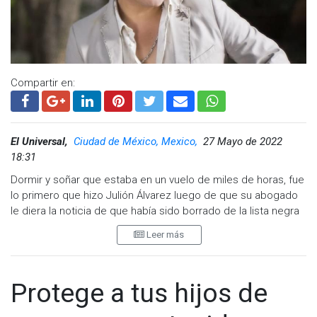
Compartir en:
El Universal,
Ciudad de México, Mexico,
27 Mayo de 2022
18:31
Dormir y soñar que estaba en un vuelo de miles de horas, fue
lo primero que hizo Julión Álvarez luego de que su abogado
le diera la noticia de que había sido borrado de la lista negra
fiscal de Estados Unidos, por presuntos nexos con el
Leer más
narcotráfico, tras un pleito legal de cinco años.
Durante una conferencia de prensa realizada esta tarde, el
intérprete de "La casita" y "No elegí conocerte", agradeció el
Protege a tus hijos de
apoyo que sus fans le dieron durante todo este tiempo y
aseguró que no guarda rencor a empresarios y colegas que