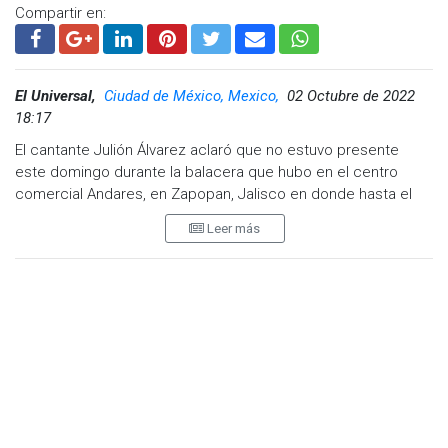
Compartir en:
El Universal,
Ciudad de México, Mexico,
02 Octubre de 2022
18:17
El cantante Julión Álvarez aclaró que no estuvo presente
este domingo durante la balacera que hubo en el centro
comercial Andares, en Zapopan, Jalisco en donde hasta el
momento se ha informado que hubo un muerto y tres
Leer más
heridos.
“Hago esto porque se hizo un chisme, porque familiares,
amigos y mucha raza me está hablando que si estoy bien, de
que se corrió el chisme de que algo pasó, una balacera y de
que nosotros estábamos presentes, mentira”.
A través de una transmisión en vivo, el intérprete del regional
mexicano informó que se dirige hacia Pachuca, donde se
presentará esta noche.