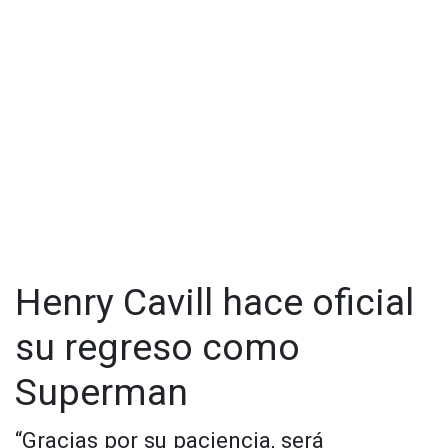
En un emotivo mensaje que publicó en sus redes, Cavill
también habló de una reestructuración completa de todos
los personajes, lo que significaría muchos más cambios,
despidos y hasta suspensiones de otras cintas.
Ahora, de acuerdo con información de The Hollywood
Reporter, se sabe que este reinicio se trataría de la inclusión
de rostros jóvenes y frescos, que puedan mantenerse en el
desarrollo de todo el proyecto durante el tiempo que sea
necesario y con los menores cambios físicos posibles; esto
ha hecho que varios nombres ya empiecen a sonar para los
posibles reemplazos del británico como Superman, uno de
ellos es el del actor de “Euphoria”, Jacob Elordi.
Henry Cavill hace oficial
su regreso como
Superman
“Gracias por su paciencia, será