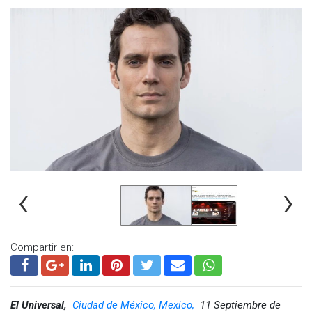
Una publicación compartida por Henry Cavill (@henrycavill)
Aunque no dio más detalles sobre su futuro en el universo
cinematográfico de DC, sí aseguró que lo que se pudo ver en
el cine es sólo una pequeña muestra de todo lo que está por
venir.
Fue en 2017 cuando Cavill hizo su última aparición como el
kriptoniano Clark Kent, desde entonces los fans pedían su
regreso, sin embargo, el estudio tenía otros planes, incluso
se llegó a decir que fue declarado persona no grata para
‹
›
Warner luego de que se negara a aparecer en “Shazam!”.
Visita y accede a todo nuestro contenido |
www.cadenanoticias.com
| Twitter:
@cadena_noticias
|
Compartir en:
Facebook:
@cadenanoticiasmx
| Instagram:
@cadenanoticiasmx
| TikTok:
@CadenaNoticias
| Telegram:
https://t.me/GrupoCadenaResumen
|
El Universal,
Ciudad de México, Mexico,
11 Septiembre de