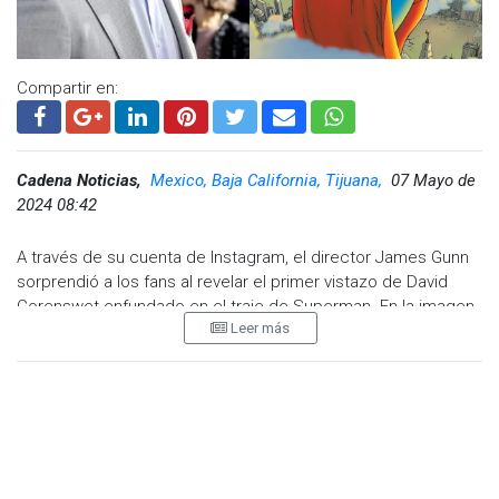
Compartir en:
Cadena Noticias,
Mexico, Baja California, Tijuana,
07 Mayo de
2024 08:42
A través de su cuenta de Instagram, el director James Gunn
sorprendió a los fans al revelar el primer vistazo de David
Corenswet enfundado en el traje de Superman. En la imagen,
Leer más
Corenswet luce el emblemático traje azul con el icónico
símbolo 'S' en el pecho y las características botas rojas del
superhéroe.
Junto a la imagen, Gunn anunció la fecha de estreno de la
película de Superman, programada para el próximo 11 de
julio de 2025, dando a los fans una razón para marcar sus
calendarios y esperar con anticipación el lanzamiento de