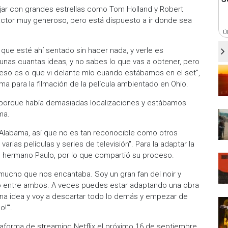
jar con grandes estrellas como Tom Holland y Robert
actor muy generoso, pero está dispuesto a ir donde sea
Ú
que esté ahí sentado sin hacer nada, y verle es
unas cuantas ideas, y no sabes lo que vas a obtener, pero
 eso es o que vi delante mío cuando estábamos en el set",
ma para la filmación de la película ambientado en Ohio.
 "porque había demasiadas localizaciones y estábamos
ama.
labama, así que no es tan reconocible como otros
arias películas y series de televisión". Para la adaptar la
u hermano Paulo, por lo que compartió su proceso.
a mucho que nos encantaba. Soy un gran fan del noir y
to entre ambos. A veces puedes estar adaptando una obra
ena idea y voy a descartar todo lo demás y empezar de
o!'".
lataforma de streaming Netflix el próximo 16 de septiembre.