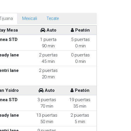
Tijuana
Mexicali
Tecate
tay Mesa
Auto
Peatón
inea STD
1 puerta
5 puertas
90 min
0 min
eady lane
2 puertas
0 puertas
45 min
0 min
entri lane
2 puertas
20 min
an Ysidro
Auto
Peatón
inea STD
3 puertas
19 puertas
70 min
35 min
eady lane
13 puertas
2 puertas
50 min
5 min
entri lane
9 puertas