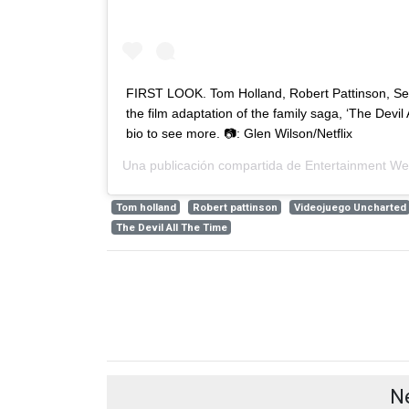
FIRST LOOK. Tom Holland, Robert Pattinson, Seb
the film adaptation of the family saga, ‘The Devil A
bio to see more. 📷: Glen Wilson/Netflix
Una publicación compartida de
Entertainment We
Tom holland
Robert pattinson
Videojuego Uncharted
The Devil All The Time
N