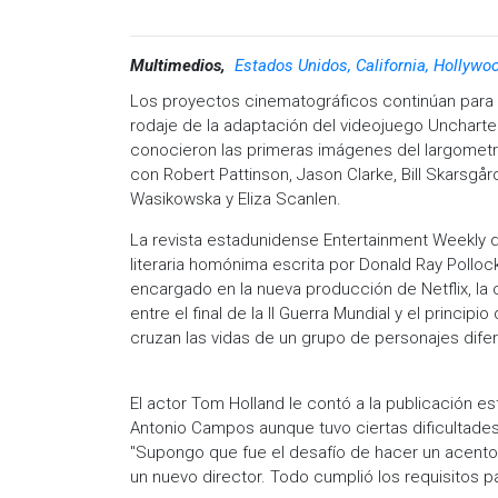
Multimedios,
Estados Unidos, California, Hollywo
Los proyectos cinematográficos continúan para 
rodaje de la adaptación del videojuego Uncharte
conocieron las primeras imágenes del largometra
con Robert Pattinson, Jason Clarke, Bill Skarsgår
Wasikowska y Eliza Scanlen.
La revista estadunidense Entertainment Weekly di
literaria homónima escrita por Donald Ray Polloc
encargado en la nueva producción de Netflix, la c
entre el final de la II Guerra Mundial y el princip
cruzan las vidas de un grupo de personajes dife
El actor Tom Holland le contó a la publicación
Antonio Campos aunque tuvo ciertas dificultades p
"Supongo que fue el desafío de hacer un acento di
un nuevo director. Todo cumplió los requisitos 