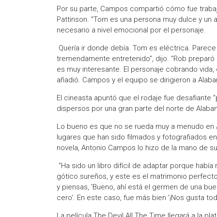
Por su parte, Campos compartió cómo fue traba
Pattinson. "Tom es una persona muy dulce y un 
necesario a nivel emocional por el personaje.
Quería ir donde debía. Tom es eléctrica. Parece 
tremendamente entretenido”, dijo. “Rob preparó 
es muy interesante. El personaje cobrando vida,
añadió. Campos y el equipo se dirigieron a Alaba
El cineasta apuntó que el rodaje fue desafiante
dispersos por una gran parte del norte de Alab
Lo bueno es que no se rueda muy a menudo en A
lugares que han sido filmados y fotografiados en v
novela, Antonio Campos lo hizo de la mano de s
"Ha sido un libro difícil de adaptar porque habí
gótico sureños, y este es el matrimonio perfec
y piensas, 'Bueno, ahí está el germen de una bu
cero'. En este caso, fue más bien '¡Nos gusta tod
La película The Devil All The Time llegará a la p