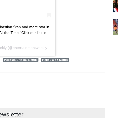
astian Stan and more star in
ll the Time.’ Click our link in
ekly
(@entertainmentweekly) el
3 Ago, 2020 a las 8:01 PDT
Película Original Netflix
Película en Netflix
ewsletter