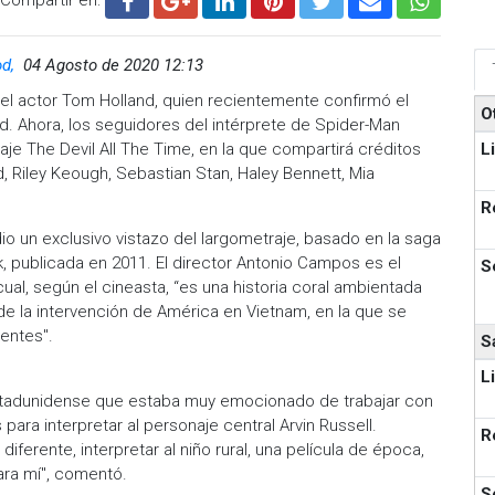
od,
04 Agosto de 2020 12:13
el actor Tom Holland, quien recientemente confirmó el
O
d. Ahora, los seguidores del intérprete de Spider-Man
L
je The Devil All The Time, en la que compartirá créditos
d, Riley Keough, Sebastian Stan, Haley Bennett, Mia
R
o un exclusivo vistazo del largometraje, basado en la saga
k, publicada en 2011. El director Antonio Campos es el
S
ual, según el cineasta, “es una historia coral ambientada
io de la intervención de América en Vietnam, en la que se
rentes".
S
L
 estadunidense que estaba muy emocionado de trabajar con
ara interpretar al personaje central Arvin Russell.
R
ferente, interpretar al niño rural, una película de época,
para mí", comentó.
S