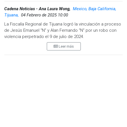
Cadena Noticias - Ana Laura Wong,
Mexico, Baja California,
Tijuana,
04 Febrero de 2025 10:00
La Fiscalía Regional de Tijuana logró la vinculación a proceso
de Jesús Emanuel “N” y Alan Fernando “N” por un robo con
violencia perpetrado el 9 de julio de 2024.
Leer más
Según la investigación, Jesús Emanuel amenazó a una
víctima con un arma de fuego y le robó una mochila que
contenía 100 mil pesos mientras se dirigía a un banco en la
colonia Aviación. Tras el asalto, fue perseguido y detenido
junto a Alan Fernando, quien lo esperaba en un vehículo.
El juez de control decidió mantener a ambos en prisión
preventiva, mientras la Fiscalía continúa recabando pruebas
para fortalecer el caso.
Visita y accede a todo nuestro contenido |
www.cadenanoticias.com
| Twitter:
@cadena_noticias
|
Facebook:
@cadenanoticiasmx
| Instagram:
@cadenanoticiasmx
| TikTok:
@CadenaNoticias
|