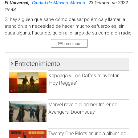
El Universal,
Ciudad de México, Mexico,
23 Octubre de 2022
19:48
Si hay alguien que sabe cómo causar polémica y llamar la
atención, sin necesidad de hacer mucho esfuerzo es, sin
duda alguna, Facundo; quien a lo largo de su carrera en radio
y televisión ha protagonizado fuertes encontronazos y varios
Leer más
escándalos debido a su irreverencia.
En esta ocasión, el conductor se deshizo del pudor y de la
Entretenimiento
ropa para aparecer completamente desnudo en un video
que publicó en sus redes sociales. Sin nada de pena, el
Kapanga y Los Cafres reinventan
también locutor de 44 años decidió aparecer como Dios lo
'Hoy Reggae'
trajo al mundo para promover su marca de ropa y darle a sus
fans un motivo para abrir la conversación.
Al principio de la grabación, de tan sólo unos segundos de
Marvel revela el primer tráiler de
duración, se ve al comediante de espaldas y a la orilla del
Avengers: Doomsday
mar, dejando al descubierto sus atributos, mientras disfruta
del clima y las olas.
Twenty One Pilots anuncia álbum de
Enseguida se voltea y habla sobre su nueva línea de ropa,