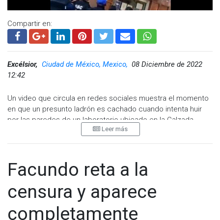
Compartir en:
Excélsior,
Ciudad de México, Mexico,
08 Diciembre de 2022
12:42
Un video que circula en redes sociales muestra el momento
en que un presunto ladrón es cachado cuando intenta huir
por las paredes de un laboratorio ubicado en la Calzada
Leer más
Guadalupe, alcaldía Gustavo A Madero.
Fueron los vecinos quienes alertaron a la policía, acorralaron
al individuo y contribuyeron en su captura.
Facundo reta a la
En una parte del video el sujeto casi se cuelga de un tubo,
censura y aparece
mientras abajo los vecinos le gritan:
“Hasta ahí llegaste… entrégate cabrón… hijo de tu #... ya
completamente
mam#”$... pinche güey pendejo”, entre otros insultos.