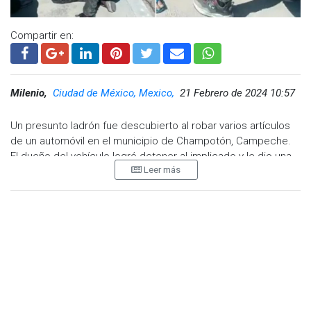
Compartir en:
Milenio,
Ciudad de México, Mexico,
21 Febrero de 2024 10:57
Un presunto ladrón fue descubierto al robar varios artículos
de un automóvil en el municipio de Champotón, Campeche.
El dueño del vehículo logró detener al implicado y le dio una
Leer más
golpiza.
El auto se encontraba en una tienda de conveniencia y la
agresión ocurrió cerca de la zona. El momento fue captado
en video y se viralizó en redes sociales.
​En la grabación se observa cuando el hombre sostiene del
cabello al presunto delincuente y lo golpea en el rostro en
repetidas ocasiones. “¿Qué te llevaste? Enséñame”, ordenó.
El presunto ladrón pidió perdón varias veces e incluso