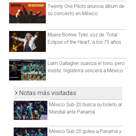
Twenty One Pilots anuncia álbum de
su concierto en México
Muere Bonnie Tyler, voz de 'Total
Eclipse of the Heart', a los 75 años
Visita y accede a todo nuestro contenido |
www.cadenanoticias.com
| Twitter:
@cadena_noticias
|
Facebook:
@cadenanoticiasmx
| Instagram:
Liam Gallagher suaviza el tono, pero
@cadena_noticias
| TikTok:
@CadenaNoticias
| Telegram:
insiste: Inglaterra vencerá a México
https://t.me/GrupoCadenaResumen
|
Notas más visitadas
México Sub-20 busca su boleto al
Mundial ante Panamá
México Sub-20 golea a Panamá y