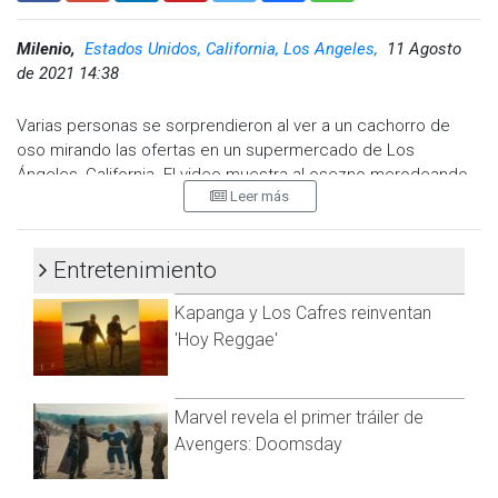
compañeros que los amo y deseo lo mejor para ellos. Quería
ser su voz y mi voz. Quiero agradecerle a todos”, dijo la
Milenio,
Estados Unidos, California, Los Angeles,
11 Agosto
joven.
de 2021 14:38
Varias personas se sorprendieron al ver a un cachorro de
oso mirando las ofertas en un supermercado de Los
Ángeles, California. El video muestra al osezno merodeando
Leer más
entre los pasillos de la tienda ubicada en Porter Ranch.
"Pensé que el video era increíble", dijo David Balen, del
consejo vecinal de Porter Ranch. "Me alegro de que nadie
Entretenimiento
haya entrado en contacto con el oso. Cualquier cosa puede
Kapanga y Los Cafres reinventan
suceder".
'Hoy Reggae'
El oso de 54 kilogramos olfateó el interior del local y salió por
la puerta principal. Luego, autoridades del Departamento de
Pesca y Vida Silvestre de California lo encontraron escondido
Marvel revela el primer tráiler de
bajo un remolque cercano.
Avengers: Doomsday