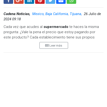
Cadena Noticias,
Mexico, Baja California, Tijuana,
26 Julio de
2024 09:18
Cada vez que acudes al
supermercado
te haces la misma
pregunta: ¿Vale la pena el precio que estoy pagando por
este producto? Cada establecimiento tiene sus propios
precios, aunque haya muchos similares, que desatan las
Leer más
dudas entre los compradores que buscan hacer las mejores
compras tanto por calidad como por ahorro.
Debes saber que existen formas de encontrar no solo los
mejores productos de supermercado
, sino también los que
saben ajustar mejor la
relación entre calidad y precio.
Aquí
te vamos a explicar cómo conseguir lo mejor mucho más
barato, aunque te adelantamos que la tecnología va a ser tu
aliada.
Comprar mejor y más barato es
ahora mucho más fácil