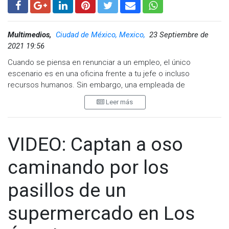
Multimedios,
Ciudad de México, Mexico,
23 Septiembre de
2021 19:56
Cuando se piensa en renunciar a un empleo, el único
escenario es en una oficina frente a tu jefe o incluso
recursos humanos. Sin embargo, una empleada de
supermercado llevó su renuncia a otro extremo.
Leer más
A través de redes sociales, Beth McGrath compartió un video
que muestra la forma en como decidió dejar su trabajo;
utilizó un altavoz y expuso los malos tratos y poco sueldo
VIDEO: Captan a oso
que recibía por parte de la tienda.
caminando por los
La joven originaria de Louisiana, expresó que los empleados
del supermercado eran explotados laboralmente por un
pasillos de un
sueldo bajo, por lo que de prefería renunciar 5 años después
de su ingreso.
supermercado en Los
"Me llamo Beth, del departamento de electrónica y he