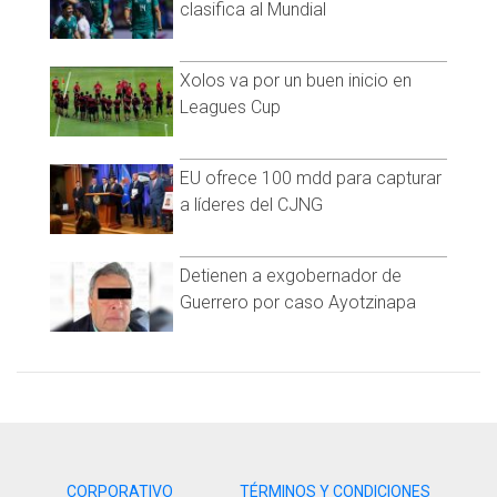
clasifica al Mundial
Xolos va por un buen inicio en
Leagues Cup
EU ofrece 100 mdd para capturar
a líderes del CJNG
Detienen a exgobernador de
El oso fue tranquilizado y posteriormente liberado en el
Guerrero por caso Ayotzinapa
Bosque Nacional de Ángeles, dijo el departamento.
"Se decidió que lo mejor era inmovilizar químicamente al
animal, lo cual logramos", dijo el teniente Jake Coombs,
oficial del Departamento de Pesca y Vida Silvestre. "Y está
en camino de regreso al Bosque Nacional Ángeles para ser
liberado en un hábitat adecuado".
CORPORATIVO
TÉRMINOS Y CONDICIONES