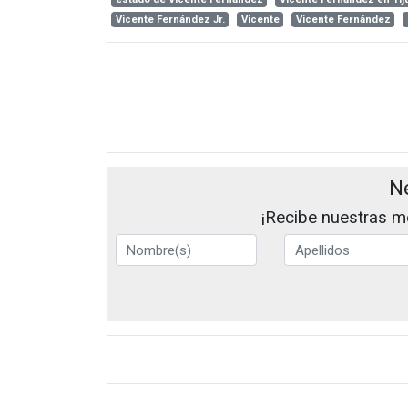
Vicente Fernández Jr.
Vicente
Vicente Fernández
N
¡Recibe nuestras me