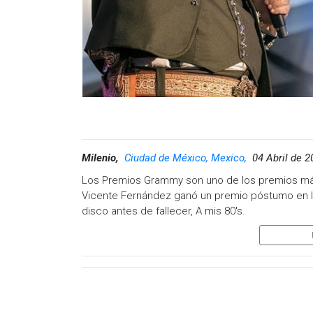
no dudó en dedicar un emotivo mensaje al fallec
“Mi amado Vicente, mi alma te llora, pero encuen
duda sanan, pero quiero agradecerte el más gra
escribió en su cuenta de Instagram el pasado 1
Visita y accede a todo nuestro contenido |
www
Facebook:
@cadenanoticiasmx
| Instagram:
@c
https://t.me/GrupoCadenaResumen
|
Milenio,
Ciudad de México, Mexico,
04 Abril de 2
Los Premios Grammy son uno de los premios más 
Vicente Fernández ganó un premio póstumo en la
disco antes de fallecer, A mis 80's.
Sin embargo, ocurrió un epic fail durante la ent
música country Jimmie Allen, dijo que Fernández
murió el 12 de diciembre de 2021. "Tampoco vin
"Esto es un gran honor, aunque no hayas podido 
parecía no conocer al ganador del premio ni 