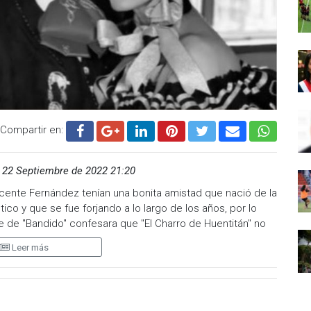
Compartir en:
22 Septiembre de 2022 21:20
cente Fernández tenían una bonita amistad que nació de la
ico y que se fue forjando a lo largo de los años, por lo
te de "Bandido" confesara que "El Charro de Huentitán" no
Leer más
ama "Pinky Promise" que Ana Bárbara fue cuestionada
ality show, a lo cual contestó que su vida privada ya era
l hecho de someterse a este tipo de dinámicas, pero
enía interés en hablar acerca de sus intimidades.