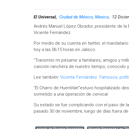
El Universal,
Ciudad de México, Mexico,
12 Dicie
Andrés Manuel López Obrador, presidente de la R
Vicente Fernández.
Por medio de su cuenta en twitter, el mandatario
hoy a las 06:15 horas en Jalisco.
“Transmito mi pésame a familiares, amigos y mil
canción ranchera de nuestro tiempo, conocido y 
Lee también:
Vicente Fernández. Famosos, polít
“El Charro de Huentitán”’estuvo hospitalizado d
sometido a una operación de cervical.
Su estado se fue complicando con el paso de las 
pasado 30 de noviembre, luego de días fuera de te
estado de Vicente Fernández
Vicente Fernández en Tij