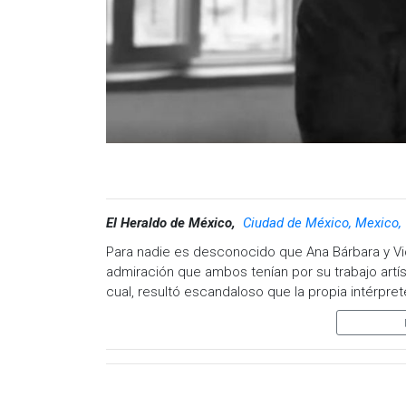
El Heraldo de México,
Ciudad de México, Mexico,
Para nadie es desconocido que Ana Bárbara y Vi
admiración que ambos tenían por su trabajo artíst
cual, resultó escandaloso que la propia intérpre
estaba interesado en tener una bioserie.
Fue durante la emisión de esta noche del progr
acerca de si a ella le gustaría protagonizar un re
tratada como tal, por lo cual no le encantaría e
además agregó que un gran amigo suyo tampoco t