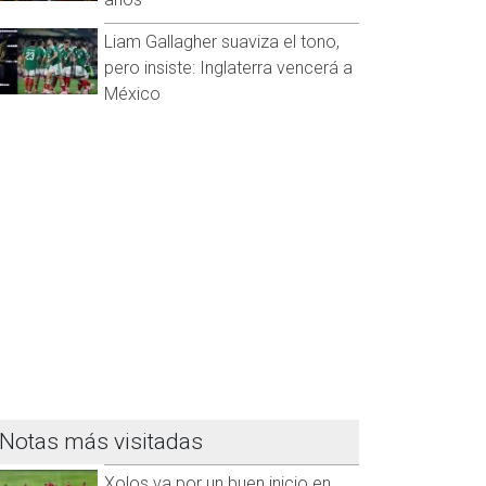
Liam Gallagher suaviza el tono,
pero insiste: Inglaterra vencerá a
México
Notas más visitadas
Xolos va por un buen inicio en