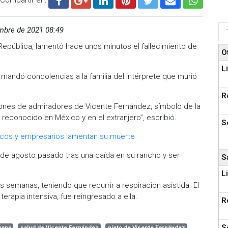
mbre de 2021 08:49
epública, lamentó hace unos minutos el fallecimiento de
O
L
 mandó condolencias a la familia del intérprete que murió
R
lones de admiradores de Vicente Fernández, símbolo de la
reconocido en México y en el extranjero”, escribió.
S
icos y empresarios lamentan su muerte
esde agosto pasado tras una caída en su rancho y ser
S
L
semanas, teniendo que recurrir a respiración asistida. El
rapia intensiva, fue reingresado a ella.
R
S
uana
salud de Vicente Fernández
nieto de Vicente Fernández