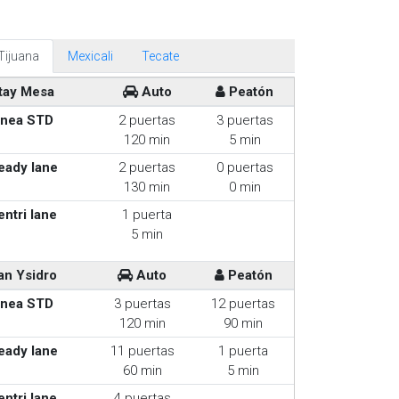
Tijuana
Mexicali
Tecate
tay Mesa
Auto
Peatón
inea STD
2 puertas
3 puertas
120 min
5 min
eady lane
2 puertas
0 puertas
130 min
0 min
entri lane
1 puerta
5 min
an Ysidro
Auto
Peatón
inea STD
3 puertas
12 puertas
120 min
90 min
eady lane
11 puertas
1 puerta
60 min
5 min
entri lane
4 puertas