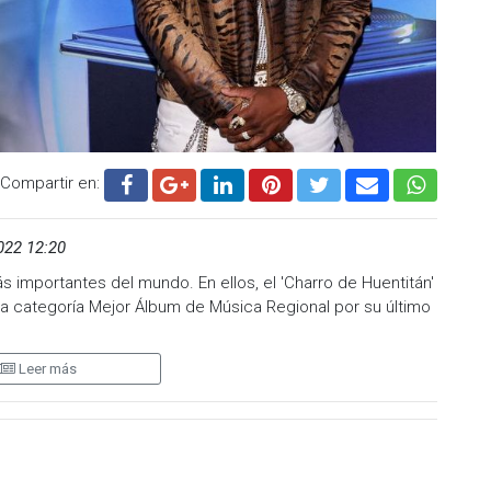
ido cantante.
tro consuelo en el legado de tu música y tu voz que sin
nde que dejas que es de la humildad de tu corazón",
2 de diciembre.
.cadenanoticias.com
| Twitter:
@cadena_noticias
|
adenanoticiasmx
| TikTok:
@CadenaNoticias
| Telegram:
Compartir en:
022 12:20
importantes del mundo. En ellos, el 'Charro de Huentitán'
 categoría Mejor Álbum de Música Regional por su último
Leer más
rega, después de que el presentador, que fue el cantante de
 no asistió a la ceremonia de entrega, cuando el cantante
o (Vicente Fernández), pero enhorabuena.
asistir hoy", comentó el intérprete estadounidense, que
mucho menos sobre su deceso.