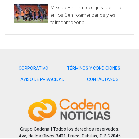
México Femenil conquista el oro
en los Centroamericanos y es
tetracampeona
Una publicación compartida por Eduin Caz (@eduincaz)
Eduin Caz en dicha reunión lanza una pregunta: “¿puede
seguir tocando la banda en Mazatlán en la playa o no?” a lo
que Coppel Kelly responde “claro que sí”. Con dicha alianza
CORPORATIVO
TÉRMINOS Y CONDICIONES
invitan a los turistas a seguir disfrutando de Mazatlán “sin
AVISO DE PRIVACIDAD
CONTÁCTANOS
contaminación auditiva”.
En el video también se les puede ver a ambos cantando El
Corrido de Mazatlán, dando pie al pacto de las bandas en las
playas del estado.
Por otro lado, la respuesta a este pacto ha levantado muchas
polémicas parte de ellas es del mismo gremio musical,
Grupo Cadena | Todos los derechos reservados.
quienes lo han externado en las redes sociales.
Ave, de los Olivos 3401, Fracc. Cubillas, C.P. 22045