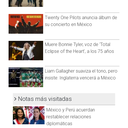
del empresario con música de banda y gritando su nombre
“Neto Coppel, ya llegó tu amigo, ni modo que no me recibas”.
Twenty One Pilots anuncia álbum de
su concierto en México
Muere Bonnie Tyler, voz de 'Total
Eclipse of the Heart', a los 75 años
Liam Gallagher suaviza el tono, pero
insiste: Inglaterra vencerá a México
Ver esta publicación en Instagram
Notas más visitadas
México y Perú acuerdan
restablecer relaciones
diplomáticas