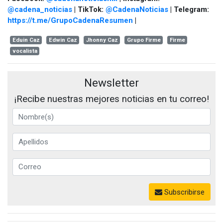
@cadena_noticias
| TikTok:
@CadenaNoticias
| Telegram:
https://t.me/GrupoCadenaResumen
|
Eduin Caz
Edwin Caz
Jhonny Caz
Grupo Firme
Firme
vocalista
Newsletter
¡Recibe nuestras mejores noticias en tu correo!
Subscribirse