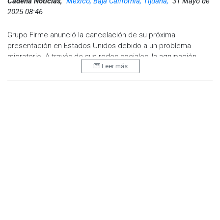
Cadena Noticias,
Mexico, Baja California, Tijuana,
31 Mayo de
2025 08:46
Grupo Firme anunció la cancelación de su próxima
presentación en Estados Unidos debido a un problema
migratorio. A través de sus redes sociales, la agrupación
Leer más
informó que su participación en La Onda Fest, prevista para
el 1 de junio en el Condado de Napa, no se llevará a cabo.
Según su comunicado oficial, las visas de trabajo del grupo
están en proceso administrativo por parte de la Embajada de
Estados Unidos, lo que impide su entrada al país en tiempo y
forma.
“Lamentamos profundamente esta situación que hace
imposible nuestra presentación. Pronto les daremos noticias
de nuestro regreso a la Unión Americana para cantar, bailar y
brindar juntos”
, expresó la banda en una historia de Instagram,
firmada también por Music VIP Entertainment.