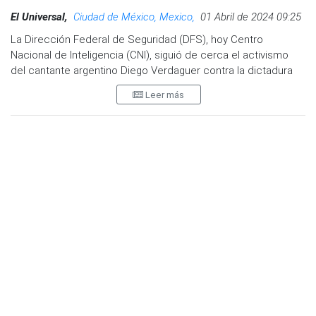
El Universal,
Ciudad de México, Mexico,
01 Abril de 2024 09:25
La Dirección Federal de Seguridad (DFS), hoy Centro
Nacional de Inteligencia (CNI), siguió de cerca el activismo
del cantante argentino Diego Verdaguer contra la dictadura
militar de su país a inicios de los años 80.
Leer más
En fichas de reportes elaborados por elementos de la DFS, a
las que en exclusiva EL UNIVERSAL tuvo acceso, se detalla
que esta institución tenía identificado al cantante por ser un
activo opositor a la dictadura en su país de origen y que lo
tenía bien ubicado cuando se efectuaban protestas afuera
de la Embajada de Argentina en México.
Los documentos inéditos también indican que la DFS
conocía prácticamente todos los datos personales del
intérprete de Volveré, desde su nombre real, fecha y lugar de
nacimiento en Argentina, su domicilio en la Ciudad de México,
cuántos idiomas hablaba, número de pasaporte e incluso su
nivel de estudios.