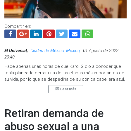
Compartir en:
El Universal,
Ciudad de México, Mexico,
01 Agosto de 2022
20:40
Hace apenas unas horas de que Karol G dio a conocer que
tenía planeado cerrar una de las etapas más importantes de
su vida, por lo que se despediría de su cónica cabellera azul,
la misma que tantos éxitos y tristezas le trajo.
Leer más
Con una emotiva carta, la llamada "Bichota", compartió en sus
redes sociales que daría un paso importante y necesitaba un
completo cambio, lo que significaba dejar atrás la imagen que
Retiran demanda de
la caracterizaba y que muchos de sus fans habían intentado
recrear.
abuso sexual a una