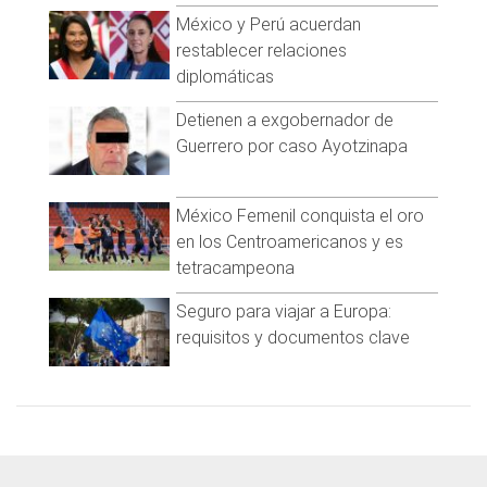
@cadena_noticias
| TikTok:
@CadenaNoticias
| Telegram:
México y Perú acuerdan
https://t.me/GrupoCadenaResumen
|
restablecer relaciones
diplomáticas
Detienen a exgobernador de
Guerrero por caso Ayotzinapa
México Femenil conquista el oro
en los Centroamericanos y es
tetracampeona
Seguro para viajar a Europa:
requisitos y documentos clave