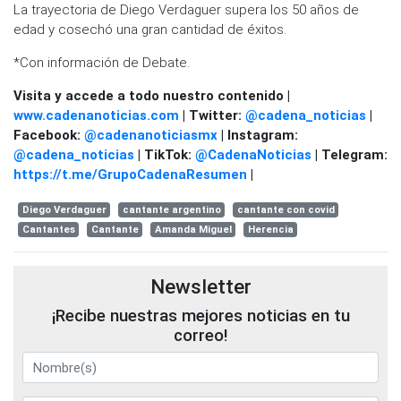
La trayectoria de Diego Verdaguer supera los 50 años de
edad y cosechó una gran cantidad de éxitos.
*Con información de Debate.
Visita y accede a todo nuestro contenido |
www.cadenanoticias.com
| Twitter:
@cadena_noticias
|
Facebook:
@cadenanoticiasmx
| Instagram:
@cadena_noticias
| TikTok:
@CadenaNoticias
| Telegram:
https://t.me/GrupoCadenaResumen
|
Diego Verdaguer
cantante argentino
cantante con covid
Cantantes
Cantante
Amanda Miguel
Herencia
Newsletter
¡Recibe nuestras mejores noticias en tu
correo!