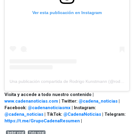
Ver esta publicación en Instagram
Una publicación compartida de Rodrigo Kunstmann (@rodrigokunstmann)
Visita y accede a todo nuestro contenido |
www.cadenanoticias.com
| Twitter:
@cadena_noticias
|
Facebook:
@cadenanoticiasmx
| Instagram:
@cadena_noticias
| TikTok:
@CadenaNoticias
| Telegram:
https://t.me/GrupoCadenaResumen
|
bebé viral
foto viral