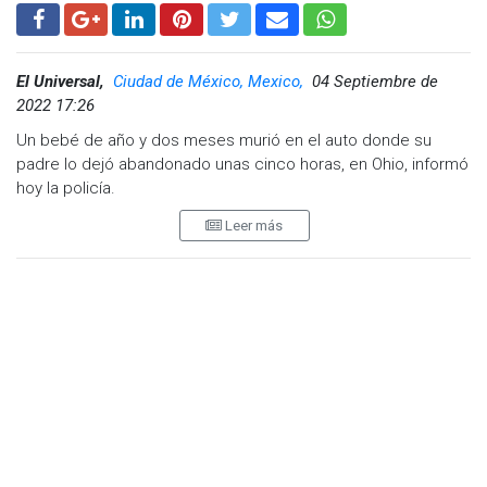
joven.
El Universal,
Ciudad de México, Mexico,
04 Septiembre de
2022 17:26
Un bebé de año y dos meses murió en el auto donde su
padre lo dejó abandonado unas cinco horas, en Ohio, informó
hoy la policía.
Leer más
Landon Parrott, de 19 años, dijo en un primer momento que
había dejado al bebé, identificado como Kyler, sólo unos
minutos en el auto, mientras iba al baño. Contó que al
regresar, descubrió al pequeño inconsciente y lo trasladó a
emergencias, en el hospital.
Sin embargo, la policía encontró inconsistencias en su relato
y el hombre tuvo que confesar que abandonó al niño con la
intención de que muriera después de que los oficiales le
mostraran imágenes de cómo dejaba al bebé en el vehículo
a las 8:30 de la mañana, el jueves pasado, y regresaba por él
hasta las 13:50 de ese día. Es decir, el niño permaneció en el