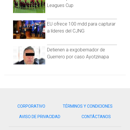
olímpica. La gimnasta rusa ganó la medalla de oro en estos
Leagues Cup
Juegos Olímpicos.
EU ofrece 100 mdd para capturar
a líderes del CJNG
Detienen a exgobernador de
Guerrero por caso Ayotzinapa
CORPORATIVO
TÉRMINOS Y CONDICIONES
AVISO DE PRIVACIDAD
CONTÁCTANOS