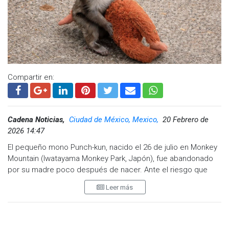
Compartir en:
Cadena Noticias,
Ciudad de México, Mexico,
20 Febrero de
2026 14:47
El pequeño mono Punch-kun, nacido el 26 de julio en Monkey
Mountain (Iwatayama Monkey Park, Japón), fue abandonado
por su madre poco después de nacer. Ante el riesgo que
representaba su estado, cuidadores iniciaron un proceso de
Leer más
crianza artificial, brindándole leche y protección constante.
En una publicación del portal Emogram, Hirosuke Kano, su
guardián, explicó:
"Ponche fue dejado por su madre