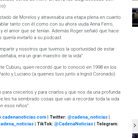
co).
estado de Morelos y atravesaba una etapa plena en cuanto
ablar tanto con él como con su ahora viuda Anna Ferro,
 y el amor que se tenían. Además Roger señaló que hace
quería invitarlo a su podcast.
partir y nosotros que tuvimos la oportunidad de estar
eñaba, era un gran maestro de la vida".
e Cuburu, quien recordó que lo conoció en 1998 en los
Paolo y Luciano (a quienes tuvo junto a Ingrid Coronado)
 para crecerlos y para criarlos y que nos da una profunda
que les ha sembrado cosas que van a recordar toda la vida
n esos niños".
.cadenanoticias.com
| Twitter:
@cadena_noticias
|
adena_noticias
| TikTok:
@CadenaNoticias
| Telegram: