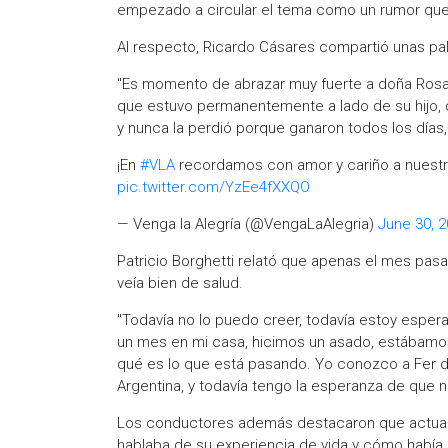
empezado a circular el tema como un rumor que
Al respecto, Ricardo Cásares compartió unas pala
"Es momento de abrazar muy fuerte a doña Rosa,
que estuvo permanentemente a lado de su hijo, q
y nunca la perdió porque ganaron todos los días
¡En
#VLA
recordamos con amor y cariño a nuestro
pic.twitter.com/YzEe4fXXQO
— Venga la Alegría (@VengaLaAlegria)
June 30, 
Patricio Borghetti relató que apenas el mes pasa
veía bien de salud.
"Todavía no lo puedo creer, todavía estoy esper
un mes en mi casa, hicimos un asado, estábamos 
qué es lo que está pasando. Yo conozco a Fer d
Argentina, y todavía tengo la esperanza de que 
Los conductores además destacaron que actual
hablaba de su experiencia de vida y cómo había