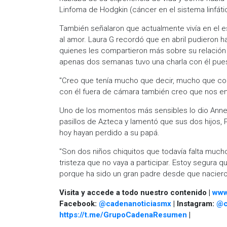
Linfoma de Hodgkin (cáncer en el sistema linfáti
También señalaron que actualmente vivía en el 
al amor. Laura G recordó que en abril pudieron h
quienes les compartieron más sobre su relación
apenas dos semanas tuvo una charla con él pues 
"Creo que tenía mucho que decir, mucho que com
con él fuera de cámara también creo que nos ens
Uno de los momentos más sensibles lo dio Annet
pasillos de Azteca y lamentó que sus dos hijos, 
hoy hayan perdido a su papá.
"Son dos niños chiquitos que todavía falta mucho
tristeza que no vaya a participar. Estoy segura 
porque ha sido un gran padre desde que naciero
Visita y accede a todo nuestro contenido |
www
Facebook:
@cadenanoticiasmx
| Instagram:
@c
https://t.me/GrupoCadenaResumen
|