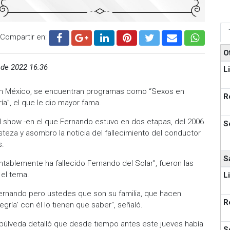
Compartir en:
O
 de 2022 16:36
L
 en México, se encuentran programas como “Sexos en
R
ía”, el que le dio mayor fama.
l show -en el que Fernando estuvo en dos etapas, del 2006
S
steza y asombro la noticia del fallecimiento del conductor
s.
S
ablemente ha fallecido Fernando del Solar", fueron las
 el tema.
L
Fernando pero ustedes que son su familia, que hacen
R
egría' con él lo tienen que saber", señaló.
epúlveda detalló que desde tiempo antes este jueves había
S