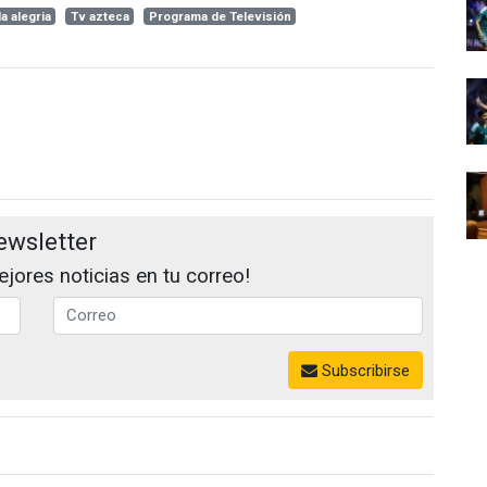
a alegria
Tv azteca
Programa de Televisión
ewsletter
jores noticias en tu correo!
Subscribirse