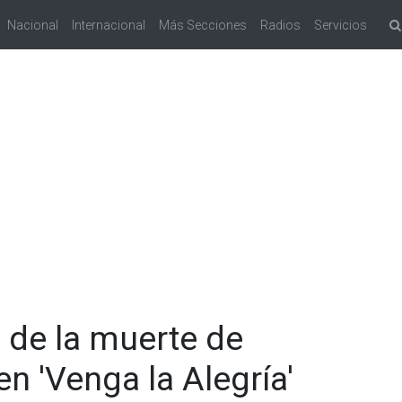
Nacional
Internacional
Más Secciones
Radios
Servicios
a de la muerte de
n 'Venga la Alegría'