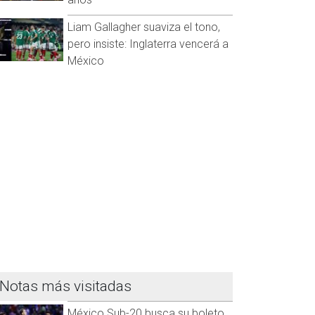
Liam Gallagher suaviza el tono,
pero insiste: Inglaterra vencerá a
México
Notas más visitadas
México Sub-20 busca su boleto