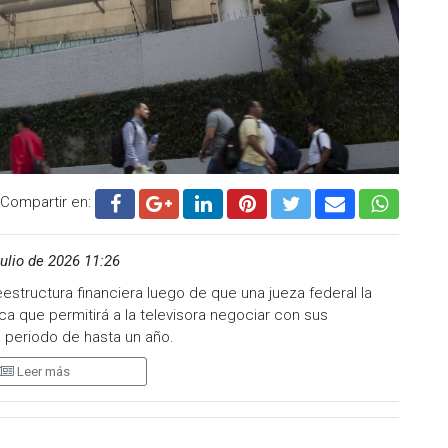
Compartir en:
ulio de 2026 11:26
structura financiera luego de que una jueza federal la
ica que permitirá a la televisora negociar con sus
 periodo de hasta un año.
Leer más
resa, propiedad del empresario Ricardo Salinas Pliego,
 en marzo de este año, tras concluir el pago de una deuda
 correspondiente a los ejercicios fiscales de 2009 y 2013.