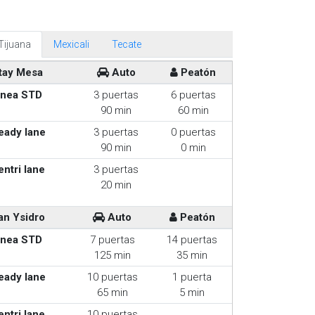
Tijuana
Mexicali
Tecate
tay Mesa
Auto
Peatón
inea STD
3 puertas
6 puertas
90 min
60 min
eady lane
3 puertas
0 puertas
90 min
0 min
entri lane
3 puertas
20 min
an Ysidro
Auto
Peatón
inea STD
7 puertas
14 puertas
125 min
35 min
eady lane
10 puertas
1 puerta
65 min
5 min
entri lane
10 puertas