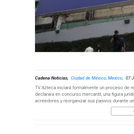
Cadena Noticias,
Ciudad de México, Mexico,
07 J
TV Azteca iniciará formalmente un proceso de ree
declarara en concurso mercantil, una figura juríd
acreedores y reorganizar sus pasivos durante un
La resolución se produce después de que la emp
solicitara voluntariamente el concurso mercantil
fiscal superior a los cinco mil millones de pesos